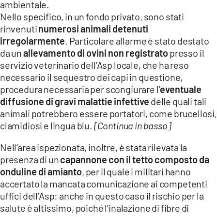
ambientale.
LACITYMAG.IT
Nello specifico, in un fondo privato, sono stati
rinvenuti
numerosi animali detenuti
ILREGGINO.IT
irregolarmente
. Particolare allarme è stato destato
da un
allevamento di ovini non registrato
presso il
COSENZACHANNEL.IT
servizio veterinario dell’Asp locale, che ha reso
ILVIBONESE.IT
necessario il sequestro dei capi in questione,
procedura necessaria per scongiurare l’
eventuale
CATANZAROCHANNEL.IT
diffusione di gravi malattie infettive
delle quali tali
animali potrebbero essere portatori, come brucellosi,
LACAPITALENEWS.IT
clamidiosi e lingua blu.
[Continua in basso]
App
Nell’area ispezionata, inoltre, è stata rilevata la
presenza di un
capannone con il tetto composto da
ANDROID
onduline di amianto
, per il quale i militari hanno
APPLE
accertato la mancata comunicazione ai competenti
uffici dell’Asp: anche in questo caso il rischio per la
salute è altissimo, poiché l’inalazione di fibre di