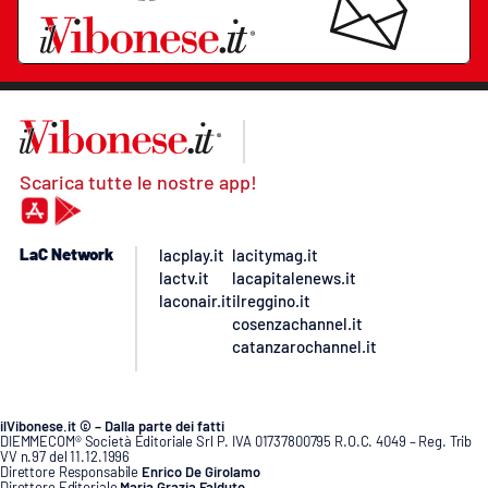
Scarica tutte le nostre app!
LaC Network
lacplay.it
lacitymag.it
lactv.it
lacapitalenews.it
laconair.it
ilreggino.it
cosenzachannel.it
catanzarochannel.it
ilVibonese.it © – Dalla parte dei fatti
DIEMMECOM® Società Editoriale Srl P. IVA 01737800795 R.O.C. 4049 – Reg. Trib
VV n.97 del 11.12.1996
Direttore Responsabile
Enrico De Girolamo
Direttore Editoriale
Maria Grazia Falduto