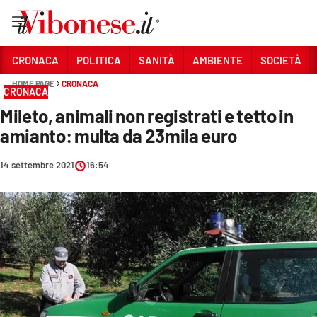
Vai
CRONACA
POLITICA
SANITÀ
AMBIENTE
SOCIETÀ
HOME PAGE
CRONACA
Sezioni
CRONACA
Mileto, animali non registrati e tetto in
CRONACA
amianto: multa da 23mila euro
POLITICA
14 settembre 2021
16:54
SANITÀ
AMBIENTE
SOCIETÀ
CULTURA
ECONOMIA E LAVORO