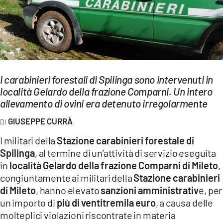
EVENTI
SPORT
Streaming
LAC TV
I carabinieri forestali di Spilinga sono intervenuti in
località Gelardo della frazione Comparni. Un intero
LAC NETWORK
allevamento di ovini era detenuto irregolarmente
LAC ONAIR
GIUSEPPE CURRÀ
I militari della
Stazione carabinieri forestale di
LaC
Spilinga
, al termine di un’attività di servizio eseguita
Network
in
località Gelardo della frazione Comparni di Mileto
,
LACPLAY.IT
congiuntamente ai militari della
Stazione carabinieri
di Mileto
, hanno elevato
sanzioni amministrativ
e, per
LACTV.IT
un importo di
più di ventitremila euro
, a causa delle
LACONAIR.IT
molteplici violazioni riscontrate in materia