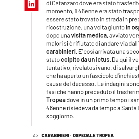
di Catanzaro dove era stato trasferit
Apple
momento, il 46enne era stato traspor
essere stato trovato in strada in p
ricostruzione, una volta giunto
in o
dopo una
visita medica,
avviato ver
Vai
malori si è rifiutato di andare via dal
carabinieri.
E’ così arrivata una sec
stato
colpito da un ictus.
Da qui il v
tentativo, rivelatosi vano, di salvarg
che ha aperto un fascicolo d’inchies
cause del decesso. Le indagini sono
fasi che hanno preceduto il trasferi
Tropea
dove in un primo tempo i sani
46enne risiedeva da tempo a Santa 
soggiorno.
TAG
CARABINIERI ·
OSPEDALE TROPEA