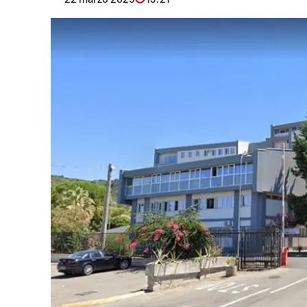
Eventi
Sport
Streaming
LaC TV
Lac Network
LaC OnAir
LaC
Network
lacplay.it
lactv.it