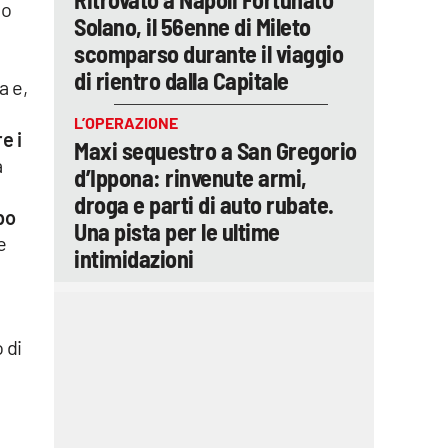
mo
Solano, il 56enne di Mileto
scomparso durante il viaggio
di rientro dalla Capitale
a e,
L’OPERAZIONE
e i
Maxi sequestro a San Gregorio
a
d’Ippona: rinvenute armi,
droga e parti di auto rubate.
bo
Una pista per le ultime
e
intimidazioni
 di