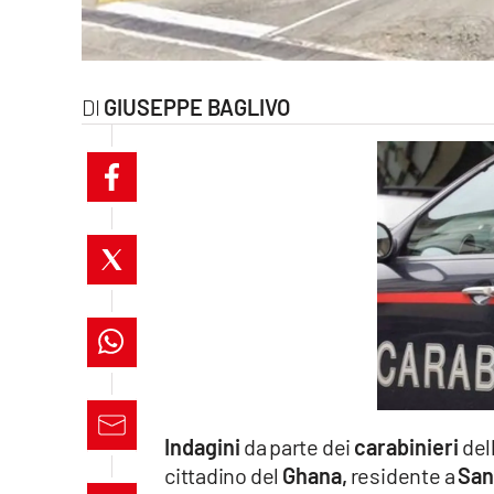
laconair.it
lacitymag.it
GIUSEPPE BAGLIVO
ilreggino.it
cosenzachannel.it
ilvibonese.it
catanzarochannel.it
lacapitalenews.it
App
Indagini
da parte dei
carabinieri
del
Android
cittadino del
Ghana,
residente a
San