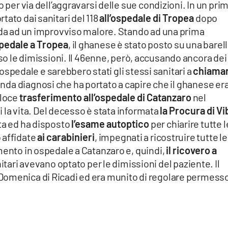
o per via dell’aggravarsi delle sue condizioni. In un pri
tato dai sanitari del 118
all’ospedale di Tropea
dopo
reda ad un improvviso malore. Stando ad una prima
spedale a Tropea
, il ghanese è stato posto su una barell
so le dimissioni. Il 46enne, però, accusando ancora dei
l’ospedale e sarebbero stati gli stessi sanitari a
chiamar
onda diagnosi che ha portato a capire che il ghanese er
eloce
trasferimento all’ospedale di Catanzaro
nel
li la vita. Del decesso è stata informata
la Procura di Vi
ta ed ha disposto
l’esame autoptico
per chiarire tutte l
 affidate
ai carabinieri
, impegnati a ricostruire tutte le
mento in ospedale a Catanzaro e, quindi,
il ricovero a
tari avevano optato per le dimissioni del paziente. Il
Domenica di Ricadi ed era munito di regolare permesso