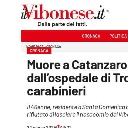
Sezioni
CRONACA
POLITICA
Cronaca
HOME PAGE
CRONACA
CRONACA
Politica
Muore a Catanzaro 
Sanità
dall’ospedale di Tr
Ambiente
carabinieri
Società
Il 46enne, residente a Santa Domenica d
Cultura
rifiutato di lasciare il nosocomio del Vi
Economia e Lavoro
22 marzo 2025
13:21