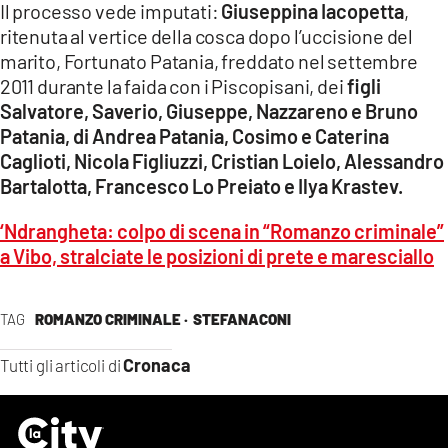
Il processo vede imputati:
Giuseppina Iacopetta
,
ritenuta al vertice della cosca dopo l’uccisione del
marito, Fortunato Patania, freddato nel settembre
2011 durante la faida con i Piscopisani, dei
figli
Salvatore, Saverio, Giuseppe, Nazzareno e Bruno
Patania, di Andrea Patania,
Cosimo e Caterina
Caglioti, Nicola Figliuzzi, Cristian Loielo, Alessandro
Bartalotta, Francesco Lo Preiato e Ilya Krastev.
‘Ndrangheta: colpo di scena in “Romanzo criminale”
a Vibo, stralciate le posizioni di prete e maresciallo
TAG
ROMANZO CRIMINALE ·
STEFANACONI
Cronaca
Tutti gli articoli di