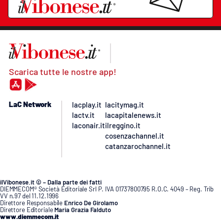
Scarica tutte le nostre app!
LaC Network
lacplay.it
lacitymag.it
lactv.it
lacapitalenews.it
laconair.it
ilreggino.it
cosenzachannel.it
catanzarochannel.it
ilVibonese.it © – Dalla parte dei fatti
DIEMMECOM® Società Editoriale Srl P. IVA 01737800795 R.O.C. 4049 – Reg. Trib
VV n.97 del 11.12.1996
Direttore Responsabile
Enrico De Girolamo
Direttore Editoriale
Maria Grazia Falduto
www.diemmecom.it