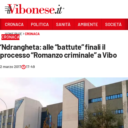
Vai
CRONACA
POLITICA
SANITÀ
AMBIENTE
SOCIETÀ
HOME PAGE
CRONACA
Sezioni
CRONACA
‘Ndrangheta: alle “battute” finali il
CRONACA
processo “Romanzo criminale” a Vibo
POLITICA
2 marzo 2017
17:49
SANITÀ
AMBIENTE
SOCIETÀ
CULTURA
ECONOMIA E LAVORO