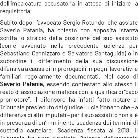
dell’impalcatura accusatoria in attesa di iniziare la
LACITYMAG.IT
requisitoria.
ILREGGINO.IT
Subito dopo, l’avvocato Sergio Rotundo, che assiste
Saverio Patania, ha chiesto con apposita istanza
COSENZACHANNEL.IT
scritta lo stralcio della posizione del suo assistito
(come avvenuto nella precedente udienza per
ILVIBONESE.IT
Sebastiano Cannizzaro e Salvatore Santaguida) o in
subordine il differimento della sua discussione
CATANZAROCHANNEL.IT
difensiva a causa di improrogabili impegni lavorativi e
LACAPITALENEWS.IT
familiari regolarmente documentati. Nel caso di
Saverio Patania
, essendo contestato allo stesso il
reato di associazione mafiosa con la qualifica di “capo
App
promotore”, il difensore ha infatti fatto notare al
ANDROID
Tribunale presieduto dal giudice Lucia Monaco che – a
differenza di altri imputati – per il suo assistito non si è
APPLE
in presenza di un’imminente scadenza dei termini di
custodia cautelare. Scadenza fissata al 2018. Il
Tribunale ha però rigettato l’istanza dell’avvocato