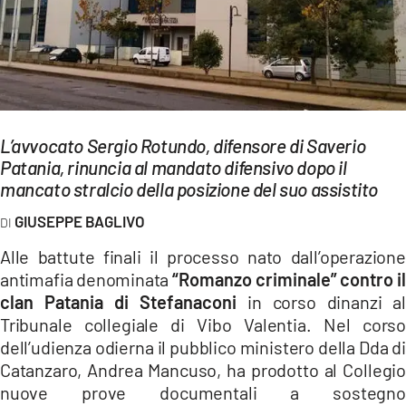
EVENTI
SPORT
Streaming
LAC TV
L’avvocato Sergio Rotundo, difensore di Saverio
Patania, rinuncia al mandato difensivo dopo il
LAC NETWORK
mancato stralcio della posizione del suo assistito
LAC ONAIR
GIUSEPPE BAGLIVO
Alle battute finali il processo nato dall’operazione
LaC
antimafia denominata
“Romanzo criminale” contro il
Network
clan Patania di Stefanaconi
in corso dinanzi al
LACPLAY.IT
Tribunale collegiale di Vibo Valentia. Nel corso
dell’udienza odierna il pubblico ministero della Dda di
LACTV.IT
Catanzaro, Andrea Mancuso, ha prodotto al Collegio
LACONAIR.IT
nuove prove documentali a sostegno