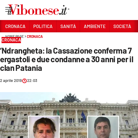
Vai
CRONACA
POLITICA
SANITÀ
AMBIENTE
SOCIETÀ
HOME PAGE
CRONACA
Sezioni
CRONACA
‘Ndrangheta: la Cassazione conferma 7
CRONACA
ergastoli e due condanne a 30 anni per il
POLITICA
clan Patania
SANITÀ
2 aprile 2019
22:03
AMBIENTE
SOCIETÀ
CULTURA
ECONOMIA E LAVORO