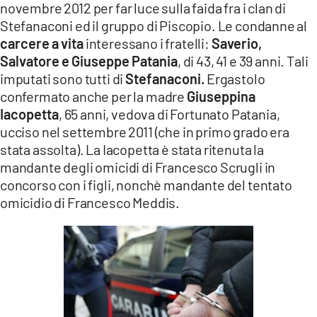
novembre 2012 per far luce sulla faida fra i clan di
LACITYMAG.IT
Stefanaconi ed il gruppo di Piscopio. Le condanne al
carcere a vita
interessano i fratelli:
Saverio,
ILREGGINO.IT
Salvatore e Giuseppe Patania
, di 43, 41 e 39 anni. Tali
imputati sono tutti di
Stefanaconi.
Ergastolo
COSENZACHANNEL.IT
confermato anche per la madre
Giuseppina
ILVIBONESE.IT
Iacopetta
, 65 anni, vedova di Fortunato Patania,
ucciso nel settembre 2011 (che in primo grado era
CATANZAROCHANNEL.IT
stata assolta). La Iacopetta è stata ritenuta la
mandante degli omicidi di Francesco Scrugli in
LACAPITALENEWS.IT
concorso con i figli, nonchè mandante del tentato
omicidio di Francesco Meddis.
App
ANDROID
APPLE