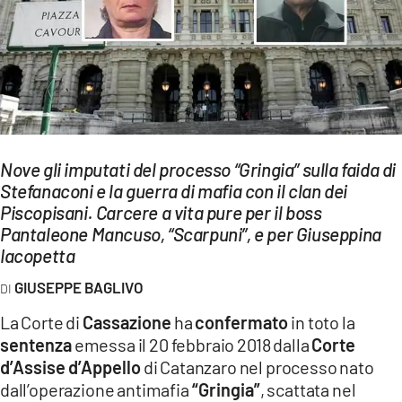
EVENTI
SPORT
Streaming
LAC TV
Nove gli imputati del processo “Gringia” sulla faida di
LAC NETWORK
Stefanaconi e la guerra di mafia con il clan dei
Piscopisani. Carcere a vita pure per il boss
LAC ONAIR
Pantaleone Mancuso, “Scarpuni”, e per Giuseppina
Iacopetta
LaC
Network
GIUSEPPE BAGLIVO
LACPLAY.IT
La Corte di
Cassazione
ha
confermato
in toto la
sentenza
emessa il 20 febbraio 2018 dalla
Corte
LACTV.IT
d’Assise d’Appello
di Catanzaro nel processo nato
LACONAIR.IT
dall’operazione antimafia
“Gringia”
, scattata nel