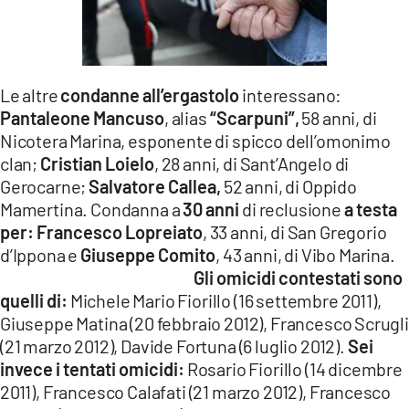
Le altre
condanne all’ergastolo
interessano:
Pantaleone Mancuso
, alias
“Scarpuni”,
58 anni, di
Nicotera Marina, esponente di spicco dell’omonimo
clan;
Cristian Loielo
, 28 anni, di Sant’Angelo di
Gerocarne;
Salvatore Callea,
52 anni, di Oppido
Mamertina. Condanna a
30 anni
di reclusione
a testa
per: Francesco Lopreiato
, 33 anni, di San Gregorio
d’Ippona e
Giuseppe Comito
, 43 anni, di Vibo Marina.
Gli omicidi contestati sono
quelli di:
Michele Mario Fiorillo (16 settembre 2011),
Giuseppe Matina (20 febbraio 2012), Francesco Scrugli
(21 marzo 2012), Davide Fortuna (6 luglio 2012).
Sei
invece i tentati omicidi:
Rosario Fiorillo (14 dicembre
2011), Francesco Calafati (21 marzo 2012), Francesco