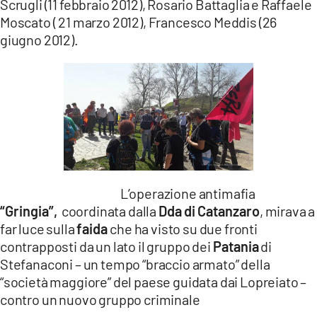
Scrugli (11 febbraio 2012), Rosario Battaglia e Raffaele
Moscato ( 21 marzo 2012), Francesco Meddis (26
giugno 2012).
L’operazione antimafia
“Gringia”,
coordinata dalla
Dda di Catanzaro
, mirava a
far luce sulla
faida
che ha visto su due fronti
contrapposti da un lato il gruppo dei
Patania
di
Stefanaconi – un tempo “braccio armato” della
“società maggiore” del paese guidata dai Lopreiato –
contro un nuovo gruppo criminale