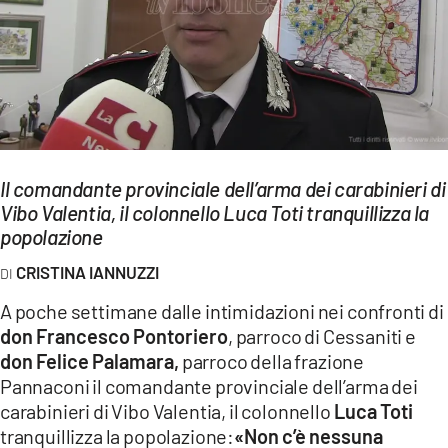
EVENTI
SPORT
Streaming
LAC TV
Il comandante provinciale dell’arma dei carabinieri di
LAC NETWORK
Vibo Valentia, il colonnello Luca Toti tranquillizza la
popolazione
LAC ONAIR
CRISTINA IANNUZZI
LaC
A poche settimane dalle intimidazioni nei confronti di
Network
don Francesco Pontoriero
, parroco di Cessaniti e
LACPLAY.IT
don Felice Palamara,
parroco della frazione
Pannaconi il comandante provinciale dell’arma dei
LACTV.IT
carabinieri di Vibo Valentia, il colonnello
Luca Toti
LACONAIR.IT
tranquillizza la popolazione:
«Non c’è nessuna