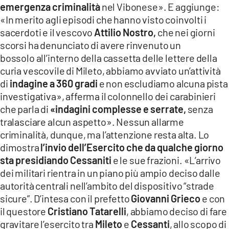
emergenza criminalità
nel Vibonese». E aggiunge:
LACITYMAG.IT
«In merito agli episodi che hanno visto coinvolti i
sacerdoti e il vescovo
Attilio Nostro,
che nei giorni
ILREGGINO.IT
scorsi ha denunciato di avere rinvenuto un
bossolo all’interno della cassetta delle lettere della
COSENZACHANNEL.IT
curia vescovile di Mileto, abbiamo avviato un’attività
ILVIBONESE.IT
di
indagine a 360 gradi
e non escludiamo alcuna pista
investigativa», afferma il colonnello dei carabinieri
CATANZAROCHANNEL.IT
che parla di
«indagini complesse e serrate,
senza
tralasciare alcun aspetto». Nessun allarme
LACAPITALENEWS.IT
criminalità, dunque, ma l’attenzione resta alta. Lo
dimostra
l’invio dell’Esercito che da qualche giorno
App
sta presidiando Cessaniti
e le sue frazioni. «L’arrivo
ANDROID
dei militari rientra in un piano più ampio deciso dalle
autorità centrali nell’ambito del dispositivo “strade
APPLE
sicure”. D’intesa con il prefetto
Giovanni Grieco
e con
il questore
Cristiano Tatarelli
, abbiamo deciso di fare
gravitare l’esercito tra
Mileto
e
Cessanti
, allo scopo di