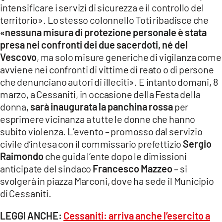
intensificare i servizi di sicurezza e il controllo del
territorio». Lo stesso colonnello Toti ribadisce che
«nessuna misura di protezione personale è stata
presa nei confronti dei due sacerdoti, né del
Vescovo
, ma solo misure generiche di vigilanza come
avviene nei confronti di vittime di reato o di persone
che denunciano autori di illeciti». E intanto domani, 8
marzo, a Cessaniti, in occasione della Festa della
donna,
sarà inaugurata la panchina rossa
per
esprimere vicinanza a tutte le donne che hanno
subito violenza. L’evento – promosso dal servizio
civile d’intesa con il commissario prefettizio
Sergio
Raimondo
che guida l’ente dopo le dimissioni
anticipate del sindaco
Francesco Mazzeo
– si
svolgerà in piazza Marconi, dove ha sede il Municipio
di Cessaniti.
LEGGI ANCHE:
Cessaniti: arriva anche l’esercito a