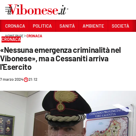
Vai
CRONACA
POLITICA
SANITÀ
AMBIENTE
SOCIETÀ
HOME PAGE
CRONACA
Sezioni
CRONACA
«Nessuna emergenza criminalità nel
CRONACA
Vibonese», ma a Cessaniti arriva
POLITICA
l'Esercito
SANITÀ
7 marzo 2024
21:12
AMBIENTE
SOCIETÀ
CULTURA
ECONOMIA E LAVORO