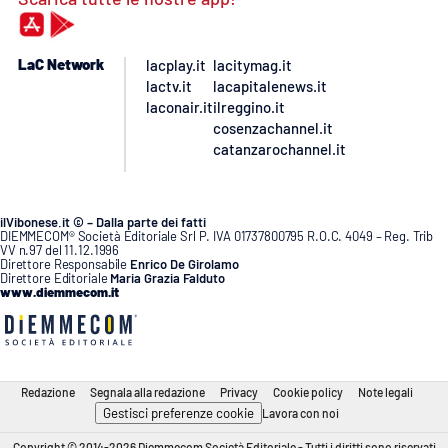
LaC Network
lacplay.it
lacitymag.it
lactv.it
lacapitalenews.it
laconair.it
ilreggino.it
cosenzachannel.it
catanzarochannel.it
ilVibonese.it © – Dalla parte dei fatti
DIEMMECOM® Società Editoriale Srl P. IVA 01737800795 R.O.C. 4049 – Reg. Trib
VV n.97 del 11.12.1996
Direttore Responsabile
Enrico De Girolamo
Direttore Editoriale
Maria Grazia Falduto
www.diemmecom.it
Redazione
Segnala alla redazione
Privacy
Cookie policy
Note legali
Gestisci preferenze cookie
Lavora con noi
Copyright © 2014-2026 Diemmecom Società Editoriale - Tutti i diritti sono riservati