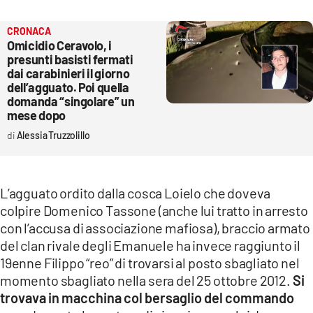
CRONACA
Omicidio Ceravolo, i
presunti basisti fermati
dai carabinieri il giorno
dell’agguato. Poi quella
domanda “singolare” un
mese dopo
Alessia Truzzolillo
L’agguato ordito dalla cosca Loielo che doveva
colpire Domenico Tassone (anche lui tratto in arresto
con l’accusa di associazione mafiosa), braccio armato
del clan rivale degli Emanuele ha invece raggiunto il
19enne Filippo “reo” di trovarsi al posto sbagliato nel
momento sbagliato nella sera del 25 ottobre 2012.
Si
trovava in macchina col bersaglio del commando