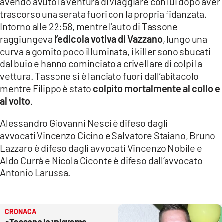
avendo avuto la ventura di viaggiare con lui dopo aver
trascorso una serata fuori con la propria fidanzata.
Intorno alle 22:58, mentre l’auto di Tassone
raggiungeva
l’edicola votiva di Vazzano
, lungo una
curva a gomito poco illuminata, i killer sono sbucati
dal buio e hanno cominciato a crivellare di colpi la
vettura. Tassone si è lanciato fuori dall’abitacolo
mentre Filippo è stato
colpito mortalmente al collo e
al volto
.
Alessandro Giovanni Nesci è difeso dagli
avvocati Vincenzo Cicino e Salvatore Staiano, Bruno
Lazzaro è difeso dagli avvocati Vincenzo Nobile e
Aldo Currà e Nicola Ciconte è difeso dall’avvocato
Antonio Larussa.
CRONACA
«Tassone lo volevamo