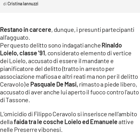
Cristina Iannuzzi
Restano in carcere
, dunque, i presunti partecipanti
all’agguato.
Per questo delitto sono indagati anche
Rinaldo
Loielo, classe ’91
, considerato elemento di vertice
dei Loielo, accusato di essere il mandante e
pianificatore del delitto (tratto in arresto per
associazione mafiosa e altri reati ma non per il delitto
Ceravolo) e
Pasquale De Masi,
rimasto a piede libero,
accusato di aver anche lui aperto il fuoco contro l’auto
di Tassone.
L’omicidio di Filippo Ceravolo si inserisce nell’ambito
della
faida tra le cosche Loielo ed Emanuele
attive
nelle Preserre vibonesi.