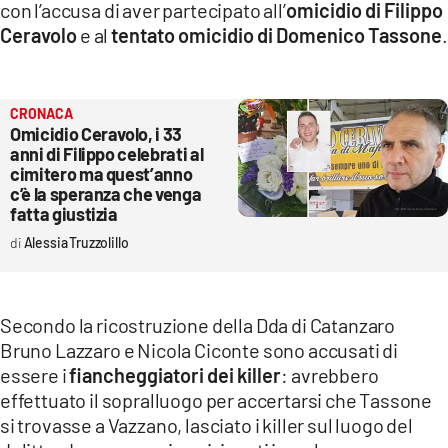
con l’accusa di aver partecipato all’
omicidio di Filippo
LACITYMAG.IT
Ceravolo
e al
tentato omicidio di Domenico Tassone
.
ILREGGINO.IT
COSENZACHANNEL.IT
CRONACA
Omicidio Ceravolo, i 33
anni di Filippo celebrati al
ILVIBONESE.IT
cimitero ma quest’anno
c’è la speranza che venga
CATANZAROCHANNEL.IT
fatta giustizia
LACAPITALENEWS.IT
Alessia Truzzolillo
App
Secondo la ricostruzione della Dda di Catanzaro
ANDROID
Bruno Lazzaro e Nicola Ciconte sono accusati di
essere i
fiancheggiatori dei killer
: avrebbero
APPLE
effettuato il sopralluogo per accertarsi che Tassone
si trovasse a Vazzano, lasciato i killer sul luogo del