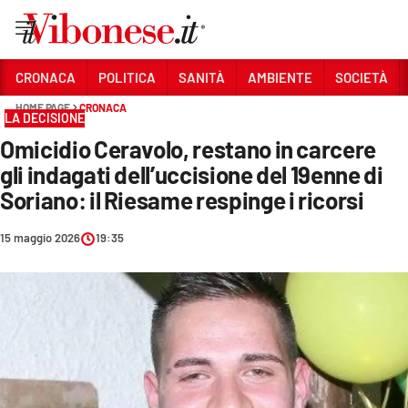
Vai
CRONACA
POLITICA
SANITÀ
AMBIENTE
SOCIETÀ
HOME PAGE
CRONACA
Sezioni
LA DECISIONE
Omicidio Ceravolo, restano in carcere
CRONACA
gli indagati dell’uccisione del 19enne di
POLITICA
Soriano: il Riesame respinge i ricorsi
SANITÀ
15 maggio 2026
19:35
AMBIENTE
SOCIETÀ
CULTURA
ECONOMIA E LAVORO