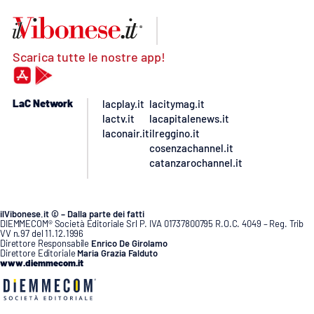
Scarica tutte le nostre app!
LaC Network
lacplay.it
lacitymag.it
lactv.it
lacapitalenews.it
laconair.it
ilreggino.it
cosenzachannel.it
catanzarochannel.it
ilVibonese.it © – Dalla parte dei fatti
DIEMMECOM® Società Editoriale Srl P. IVA 01737800795 R.O.C. 4049 – Reg. Trib
VV n.97 del 11.12.1996
Direttore Responsabile
Enrico De Girolamo
Direttore Editoriale
Maria Grazia Falduto
www.diemmecom.it