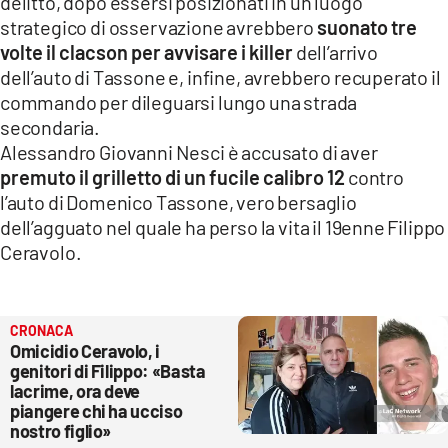
delitto, dopo essersi posizionati in un luogo
strategico di osservazione avrebbero
suonato tre
volte il clacson per avvisare i killer
dell’arrivo
dell’auto di Tassone e, infine, avrebbero recuperato il
commando per dileguarsi lungo una strada
secondaria.
Alessandro Giovanni Nesci è accusato di aver
premuto il grilletto di un fucile calibro 12
contro
l’auto di Domenico Tassone, vero bersaglio
dell’agguato nel quale ha perso la vita il 19enne Filippo
Ceravolo.
CRONACA
Omicidio Ceravolo, i
genitori di Filippo: «Basta
lacrime, ora deve
piangere chi ha ucciso
nostro figlio»