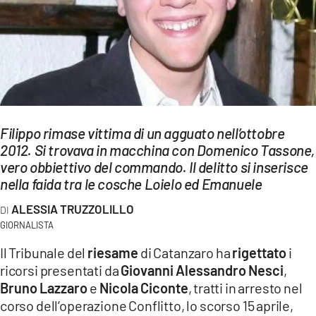
EVENTI
SPORT
Streaming
LAC TV
Filippo rimase vittima di un agguato nell’ottobre
LAC NETWORK
2012. Si trovava in macchina con Domenico Tassone,
vero obbiettivo del commando. Il delitto si inserisce
LAC ONAIR
nella faida tra le cosche Loielo ed Emanuele
LaC
ALESSIA TRUZZOLILLO
Network
GIORNALISTA
LACPLAY.IT
Il Tribunale del
riesame
di Catanzaro ha
rigettato
i
ricorsi presentati da
Giovanni Alessandro Nesci
,
LACTV.IT
Bruno Lazzaro
e
Nicola Ciconte
, tratti in arresto nel
LACONAIR.IT
corso dell’operazione Conflitto, lo scorso 15 aprile,