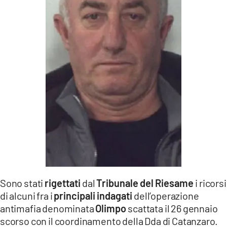
LACITYMAG.IT
ILREGGINO.IT
COSENZACHANNEL.IT
ILVIBONESE.IT
CATANZAROCHANNEL.IT
LACAPITALENEWS.IT
App
ANDROID
Sono stati
rigettati
dal
Tribunale del Riesame
i ricorsi
APPLE
di alcuni fra i
principali indagati
dell’operazione
antimafia denominata
Olimpo
scattata il 26 gennaio
scorso con il coordinamento della Dda di Catanzaro.