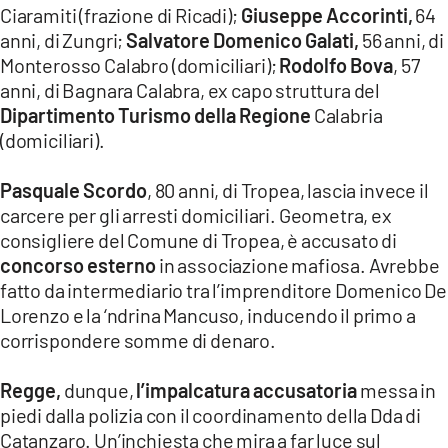
Ciaramiti (frazione di Ricadi);
Giuseppe Accorinti,
64
anni, di Zungri;
Salvatore Domenico Galati,
56 anni, di
Monterosso Calabro (domiciliari);
Rodolfo Bova
, 57
anni, di Bagnara Calabra, ex capo struttura del
Dipartimento Turismo della Regione
Calabria
(domiciliari).
Pasquale Scordo
, 80 anni, di Tropea, lascia invece il
carcere per gli arresti domiciliari. Geometra, ex
consigliere del Comune di Tropea, è accusato di
concorso esterno
in associazione mafiosa. Avrebbe
fatto da intermediario tra l’imprenditore Domenico De
Lorenzo e la ‘ndrina Mancuso, inducendo il primo a
corrispondere somme di denaro.
Regge,
dunque,
l’impalcatura accusatoria
messa in
piedi dalla polizia con il coordinamento della Dda di
Catanzaro. Un’inchiesta che mira a far luce sul