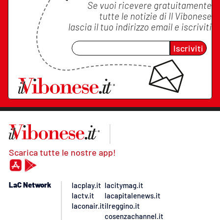
Se vuoi ricevere gratuitamente
tutte le notizie di
Il Vibonese
lascia il tuo indirizzo email e iscriviti
Iscriviti
Scarica tutte le nostre app!
LaC Network
lacplay.it
lacitymag.it
lactv.it
lacapitalenews.it
laconair.it
ilreggino.it
cosenzachannel.it