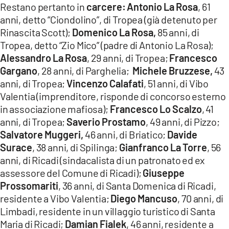
Restano pertanto in
carcere:
Antonio La Rosa
, 61
anni, detto “Ciondolino”, di Tropea (già detenuto per
Rinascita Scott);
Domenico La Rosa,
85 anni, di
Tropea, detto “Zio Mico” (padre di Antonio La Rosa);
Alessandro La Rosa
, 29 anni, di Tropea;
Francesco
Gargano
, 28 anni, di Parghelia;
Michele Bruzzese,
43
anni, di Tropea;
Vincenzo Calafati
, 51 anni, di Vibo
Valentia (imprenditore, risponde di concorso esterno
in associazione mafiosa);
Francesco Lo Scalzo
, 41
anni, di Tropea;
Saverio Prostamo
, 49 anni, di Pizzo;
Salvatore Muggeri,
46 anni, di Briatico;
Davide
Surace
, 38 anni, di Spilinga;
Gianfranco La Torre
, 56
anni, di Ricadi (sindacalista di un patronato ed ex
assessore del Comune di Ricadi);
Giuseppe
Prossomariti
, 36 anni, di Santa Domenica di Ricadi,
residente a Vibo Valentia;
Diego Mancuso
, 70 anni, di
Limbadi, residente in un villaggio turistico di Santa
Maria di Ricadi;
Damian Fialek
, 46 anni, residente a