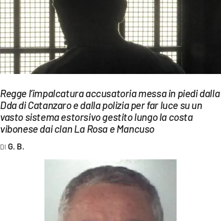
EVENTI
SPORT
Streaming
LAC TV
Regge l’impalcatura accusatoria messa in piedi dalla
LAC NETWORK
Dda di Catanzaro e dalla polizia per far luce su un
vasto sistema estorsivo gestito lungo la costa
LAC ONAIR
vibonese dai clan La Rosa e Mancuso
LaC
G. B.
Network
LACPLAY.IT
LACTV.IT
LACONAIR.IT