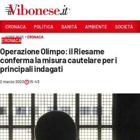
Vai
CRONACA
POLITICA
SANITÀ
AMBIENTE
SOCIETÀ
HOME PAGE
CRONACA
Sezioni
CRONACA
Operazione Olimpo: il Riesame
CRONACA
conferma la misura cautelare per i
POLITICA
principali indagati
SANITÀ
2 marzo 2023
15:43
AMBIENTE
SOCIETÀ
CULTURA
ECONOMIA E LAVORO