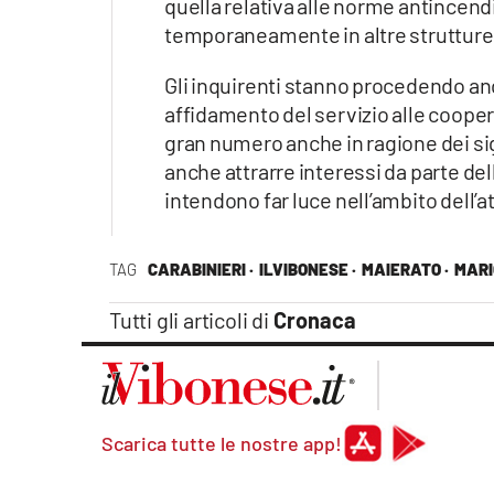
quella relativa alle norme antincendio
Apple
temporaneamente in altre strutture
Gli inquirenti stanno procedendo anch
affidamento del servizio alle coopera
Vai
gran numero anche in ragione dei signi
anche attrarre interessi da parte del
intendono far luce nell’ambito dell’a
TAG
CARABINIERI ·
ILVIBONESE ·
MAIERATO ·
MARI
Tutti gli articoli di
Cronaca
Scarica tutte le nostre app!