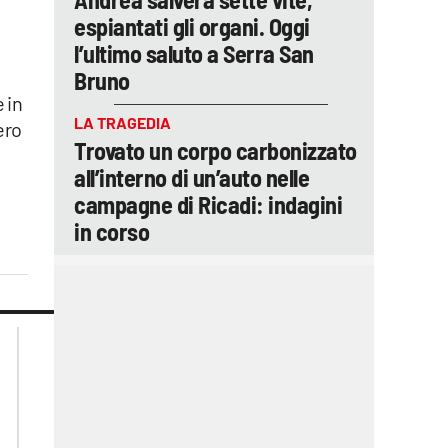
espiantati gli organi. Oggi
l’ultimo saluto a Serra San
Bruno
 in
LA TRAGEDIA
ero
Trovato un corpo carbonizzato
all’interno di un’auto nelle
campagne di Ricadi: indagini
in corso
lacplay.it
lacitymag.it
lactv.it
lacapitalenews.it
laconair.it
ilreggino.it
cosenzachannel.it
catanzarochannel.it