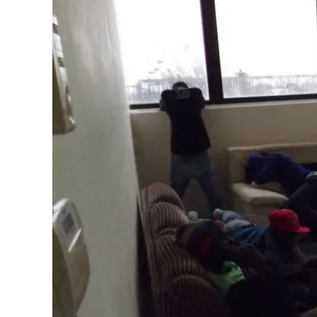
Eventi
Sport
Streaming
LaC TV
Lac Network
LaC OnAir
LaC
Network
lacplay.it
lactv.it