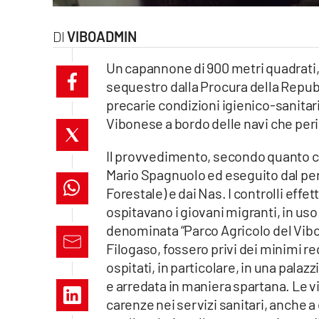
laconair.it
VIBOADMIN
lacitymag.it
Un capannone di 900 metri quadrati, s
sequestro dalla Procura della Repubbl
ilreggino.it
precarie condizioni igienico-sanitar
cosenzachannel.it
Vibonese a bordo delle navi che per
Il provvedimento, secondo quanto co
ilvibonese.it
Mario Spagnuolo ed eseguito dal perso
catanzarochannel.it
Forestale) e dai Nas. I controlli eff
ospitavano i giovani migranti, in uso
lacapitalenews.it
denominata “Parco Agricolo del Vibon
Filogaso, fossero privi dei minimi req
ospitati, in particolare, in una pala
App
e arredata in maniera spartana. Le vi
Android
carenze nei servizi sanitari, anche a