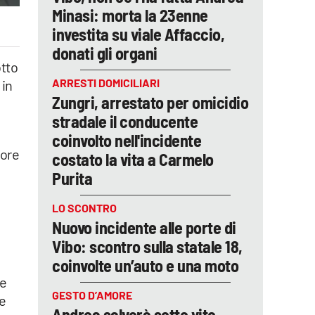
Minasi: morta la 23enne
investita su viale Affaccio,
donati gli organi
otto
ARRESTI DOMICILIARI
 in
Zungri, arrestato per omicidio
stradale il conducente
coinvolto nell'incidente
tore
costato la vita a Carmelo
e
Purita
LO SCONTRO
Nuovo incidente alle porte di
Vibo: scontro sulla statale 18,
coinvolte un’auto e una moto
le
GESTO D’AMORE
he
Andrea salverà sette vite,