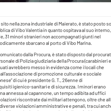
ito nella zona industriale di Maierato, è stato posto s
ica di Vibo Valentia in quanto ospitava al suo interno,
ie, 31 minori stranieri non accompagnati giunti nel
iodicamente sbarcano al porto di Vibo Marina.
municato dalla Procura, è stato disposto dal procura
nale di Polizia giudiziaria della Procura (carabinieri 
ettuati avrebbero messo in evidenza come i locali che
 all’associazione di promozione culturale e sociale
ese” di cui è presidente G. T., 26enne di
uisiti igienico-sanitari e di sicurezza. I minori erano
zzina annessa al capannone, un tempo adibita ad uffici
olazioni riscontrate dai militari attengono, oltre che al
 diverse violazioni amministrative e penali, tra cui anc