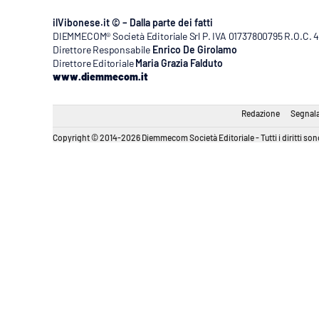
ilVibonese.it © – Dalla parte dei fatti
DIEMMECOM® Società Editoriale Srl P. IVA 01737800795 R.O.C. 404
Direttore Responsabile
Enrico De Girolamo
Direttore Editoriale
Maria Grazia Falduto
www.diemmecom.it
Redazione
Segnala
Copyright © 2014-2026 Diemmecom Società Editoriale - Tutti i diritti sono