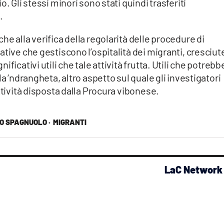
. Gli stessi minori sono stati quindi trasferiti
.
e alla verifica della regolarità delle procedure di
tive che gestiscono l’ospitalità dei migranti, cresciute
ficativi utili che tale attività frutta. Utili che potrebb
la ‘ndrangheta, altro aspetto sul quale gli investigatori
ttività disposta dalla Procura vibonese.
O SPAGNUOLO ·
MIGRANTI
LaC Network