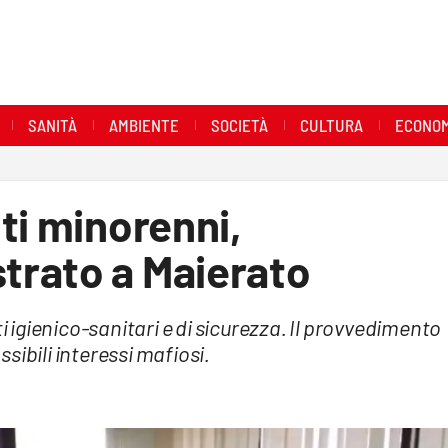
SANITÀ
AMBIENTE
SOCIETÀ
CULTURA
ECONOM
ti minorenni,
rato a Maierato
ti igienico-sanitari e di sicurezza. Il provvedimento
sibili interessi mafiosi.