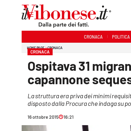
Sezioni
CRONACA
POLITICA
Cronaca
HOME PAGE
CRONACA
CRONACA
Politica
Ospitava 31 migran
Sanità
capannone sequest
Ambiente
La struttura era priva dei minimi requisi
Società
disposto dalla Procura che indaga su pos
Cultura
16 ottobre 2015
16:21
Economia e Lavoro