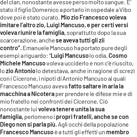
del clan, nonostante avesse perso molto sangue. E’
stato il figlio Domenico a portarlo in ospedale a Vibo
dove poi è stato curato.
Mio zio Francesco voleva
imitare l’altro zio, Luigi Mancuso, e per certi versi
voleva riunire la famiglia,
soprattutto dopo la sua
scarcerazione, anche
se aveva tutti gli zii
contro”.
Emanuele Mancuso ha portato pure degli
esempi a riguardo: “
Luigi Mancuso
lo odia,
Cosmo
Michele Mancuso
voleva ucciderlo e non c’è riuscito,
lo
zio Antonio
lo detestava, anche in ragione di screzi
con i Cicerone, i nipoti di Antonio Mancuso ai quali
Francesco Mancuso aveva
fatto saltare in aria la
macchina a Nicotera
per prendere le difese mie e di
mio fratello nei confronti dei Cicerone. Ciò
nonostante lui
voleva tenere unita la sua
famiglia,
perlomeno i
propri fratelli, anche se con
Diego non si parla più.
Agli occhi della popolazione
Francesco Mancuso
è a tutti gli effetti un
membro