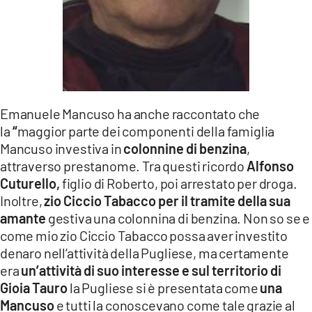
Emanuele Mancuso ha anche raccontato che
la
“
maggior parte dei componenti della famiglia
Mancuso investiva in
colonnine di benzina
,
attraverso prestanome. Tra questi ricordo
Alfonso
Cuturello,
figlio di Roberto, poi arrestato per droga.
Inoltre,
zio Ciccio Tabacco per il tramite della sua
amante
gestiva una colonnina di benzina. Non so se e
come mio zio Ciccio Tabacco possa aver investito
denaro nell’attività della Pugliese, ma certamente
era
un’attività di suo interesse e sul territorio di
Gioia Tauro
la Pugliese si è presentata come
una
Mancuso
e tutti la conoscevano come tale grazie al