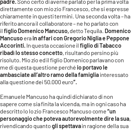
padre.
Sono certo di averne parlato per la prima volta
direttamente con mio zio Francesco, che si espresse
chiaramente in questi termini. Una seconda volta – ha
riferito ancora il collaboratore – ne ho parlato con
il
figlio Domenico Mancuso,
detto Tequila.
Domenico
Mancuso
era
in affari con Gregorio Niglia
e Peppone
Accorinti.
In questa occasione il
figlio di Tabacco
ribadì lo stesso concetto
, risultando persino più
risoluto. Mio zio ed il figlio Domenico parlavano con
me di questa questione perché
io portavo le
ambasciate all’altro ramo della famiglia
interessato
alla questione dei 50.000 euro
”.
Emanuele Mancuso ha quindi dichiarato di non
sapere come sia finita la vicenda, ma in ogni caso ha
descritto lo lo zio Francesco Mancuso come
“un
personaggio che poteva autorevolmente dire la sua
,
rivendicando quanto
gli spettava
in ragione della sua