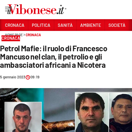
Vai
CRONACA
POLITICA
SANITÀ
AMBIENTE
SOCIETÀ
HOME PAGE
CRONACA
Sezioni
CRONACA
Petrol Mafie: il ruolo di Francesco
CRONACA
Mancuso nel clan, il petrolio e gli
POLITICA
ambasciatori africani a Nicotera
SANITÀ
5 gennaio 2023
09:19
AMBIENTE
SOCIETÀ
CULTURA
ECONOMIA E LAVORO