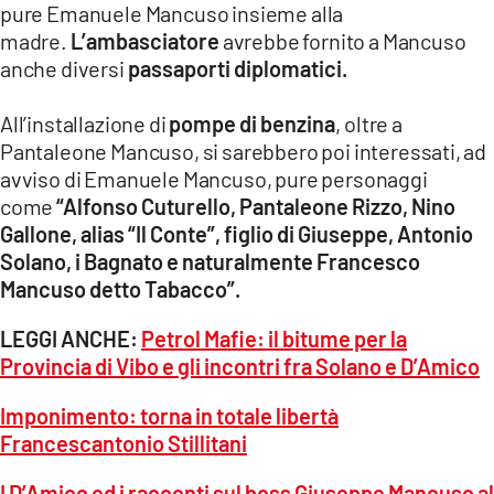
pure Emanuele Mancuso insieme alla
madre.
L’ambasciatore
avrebbe fornito a Mancuso
anche diversi
passaporti diplomatici.
All’installazione di
pompe di benzina
, oltre a
Pantaleone Mancuso, si sarebbero poi interessati, ad
avviso di Emanuele Mancuso, pure personaggi
come
“Alfonso Cuturello, Pantaleone Rizzo, Nino
Gallone, alias “Il Conte”, figlio di Giuseppe, Antonio
Solano, i Bagnato e naturalmente Francesco
Mancuso detto Tabacco”.
LEGGI ANCHE:
Petrol Mafie: il bitume per la
Provincia di Vibo e gli incontri fra Solano e D’Amico
Imponimento: torna in totale libertà
Francescantonio Stillitani
I D’Amico ed i racconti sul boss Giuseppe Mancuso al