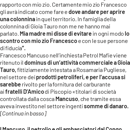
rapporto con mio zio. Certamente mio zio Francesco
gli avrà indicato come fare e
dove andare per aprire
una colonnina
in quel territorio. In famiglia della
colonnina di Gioia Tauro non me ne hanno mai
parlato.
Mia madre mi disse di evitare
in ogni modo
lo
scontro con mio zio Francesco
e con le sue persone
di fiducia
”.
Francesco Mancuso nell’inchiesta Petrol Mafie viene
ritenuto il
dominus di un’attività commerciale a Gioia
Tauro,
fittiziamente intestata a Rosamaria Pugliese,
nel settore dei
prodotti petroliferi, e per l’accusa si
sarebbe
rivolto per la fornitura del carburante
ai
fratelli D’Amico
di Piscopio «titolari di società
controllata dalla cosca
Mancuso
, che tramite essa
aveva investito nel settore ingenti
somme di danaro.
[Continua in basso]
I Mancuso, il petrolio e gli ambasciatori dal Congo