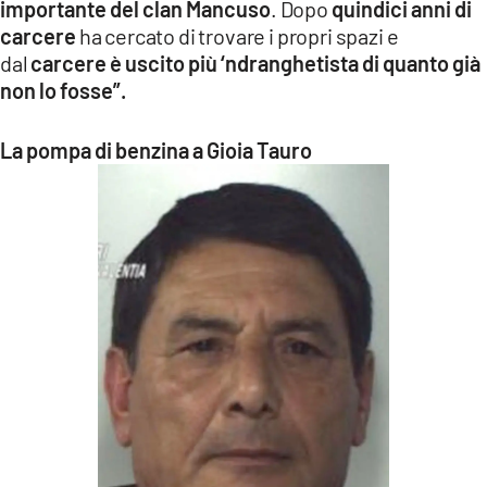
importante del clan Mancuso
. Dopo
quindici anni di
carcere
ha cercato di trovare i propri spazi e
dal
carcere è uscito più ‘ndranghetista di quanto già
non lo fosse”.
La pompa di benzina a Gioia Tauro