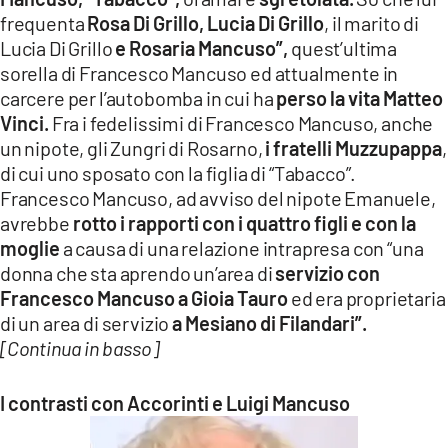
frequenta
Rosa Di Grillo, Lucia Di Grillo
, il marito di
Lucia Di Grillo
e Rosaria Mancuso”,
quest’ultima
sorella di Francesco Mancuso ed attualmente in
carcere per l’autobomba in cui ha
perso la vita Matteo
Vinci.
Fra i fedelissimi di Francesco Mancuso, anche
un nipote, gli Zungri di Rosarno,
i fratelli Muzzupappa
,
di cui uno sposato con la figlia di “Tabacco”.
Francesco Mancuso, ad avviso del nipote Emanuele,
avrebbe
rotto i rapporti con i quattro figli e con la
moglie
a causa di una relazione intrapresa con “una
donna che sta aprendo un’area di
servizio con
Francesco Mancuso a Gioia Tauro
ed era proprietaria
di un area di servizio
a Mesiano di Filandari”.
[Continua in basso]
I contrasti con Accorinti e Luigi Mancuso