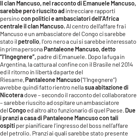
Il clan Mancuso, nel racconto di Emanuele Mancuso,
sarebbe però riuscito ad
intrecciare rapporti
persino
con politici e ambasciatori dell’Africa
centrale il clan Mancuso.
Al centro dell’affare fra i
Mancuso e un ambasciatore del Congo ci sarebbe
stato il
petrolio
, l’oro nero a cui si sarebbe interessato
in prima persona
Pantaleone Mancuso, detto
“l’Ingegnere”,
padre di Emanuele. Dopo la fuga in
Argentina, la cattura al confine con il Brasile nel 2014
ed il ritorno in libertà da parte del
Riesame,
Pantaleone Mancuso
(“l’Ingegnere”)
avrebbe quindi fatto rientro nella
sua abitazione di
Nicotera
dove – secondo il racconto del collaboratore
– sarebbe riuscito ad ospitare un ambasciatore
del
Congo
ed altro alto funzionario di quel Paese.
Due
i pranzi a casa di Pantaleone Mancuso con tali
ospiti
per pianificare l’ingresso del boss nell’affare
del petrolio. Pranzi ai quali sarebbe stato presente