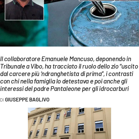
EVENTI
SPORT
Streaming
LAC TV
Il collaboratore Emanuele Mancuso, deponendo in
LAC NETWORK
Tribunale a Vibo, ha tracciato il ruolo dello zio “uscito
dal carcere più ‘ndranghetista di prima”, i contrasti
LAC ONAIR
con chi nella famiglia lo detestava e poi anche gli
interessi del padre Pantaleone per gli idrocarburi
LaC
Network
GIUSEPPE BAGLIVO
LACPLAY.IT
LACTV.IT
LACONAIR.IT