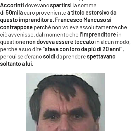
Accorinti
dovevano
spartirsi
la somma
di
50mila
euro proveniente
a titolo estorsivo da
questo imprenditore.
Francesco Mancuso si
contrappose
perché non voleva assolutamente che
ciò avvenisse, dal momento che
l’imprenditore
in
questione
non doveva essere toccato
in alcun modo,
perché a suo dire
“stava con loro da più di 20 anni”
,
per cui se c’erano
soldi
da prendere
spettavano
soltanto a lui.