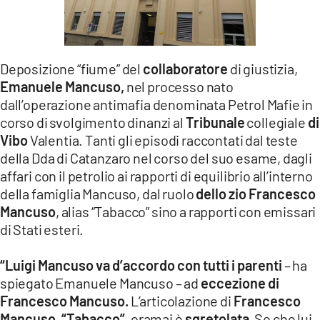
LACITYMAG.IT
ILREGGINO.IT
Deposizione “fiume” del
collaboratore
di giustizia,
COSENZACHANNEL.IT
Emanuele Mancuso,
nel processo nato
dall’operazione antimafia denominata Petrol Mafie in
ILVIBONESE.IT
corso di svolgimento dinanzi al
Tribunale
collegiale
di
Vibo
Valentia. Tanti gli episodi raccontati dal teste
CATANZAROCHANNEL.IT
della Dda di Catanzaro nel corso del suo esame, dagli
LACAPITALENEWS.IT
affari con il petrolio ai rapporti di equilibrio all’interno
della famiglia Mancuso, dal ruolo
dello zio Francesco
Mancuso
, alias “Tabacco” sino a rapporti con emissari
App
di Stati esteri.
ANDROID
“Luigi Mancuso va d’accordo con tutti i parenti
– ha
APPLE
spiegato Emanuele Mancuso – ad
eccezione di
Francesco Mancuso.
L’articolazione di
Francesco
Mancuso, “Tabacco”,
oramai è
sgretolata.
So che lui