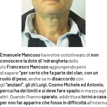
Emanuele Mancuso
ha inoltre sottolineato di
non
conoscere la dote di ‘ndrangheta
dello
zio
Francesco Mancuso
aggiungendo però
di sapere
“per certo che fa parte del clan, con un
ruolo di peso,
anche se in
disaccordo
con
gli
“anziani”, gli zii Luigi, Cosmo Michele ed Antonio,
percui ha dei limiti e si deve fare spazio
in mezzo agli
altri. Quando l’hanno
sparato
, addirittura
tornò a casa
per non far apparire che fosse in difficoltà
all’interno