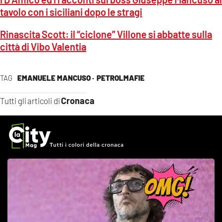
tavolo con i siciliani dopo le stragi
Rinascita Scott: il “ciclone” Villone si abbatte sulla
città di Vibo Valentia
TAG
EMANUELE MANCUSO ·
PETROLMAFIE
Cronaca
Tutti gli articoli di