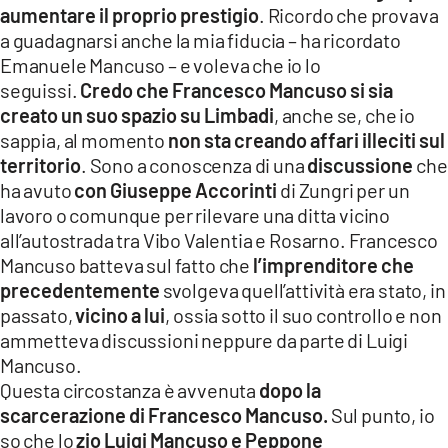
aumentare il proprio prestigio
. Ricordo che provava
a guadagnarsi anche la mia fiducia – ha ricordato
Emanuele Mancuso – e voleva che io lo
seguissi.
Credo che Francesco Mancuso si sia
creato un suo spazio su Limbadi
, anche se, che io
sappia, al momento
non sta creando affari illeciti sul
territorio
. Sono a conoscenza di una
discussione
che
ha avuto
con Giuseppe
Accorinti
di Zungri per un
lavoro o comunque per rilevare una ditta vicino
all’autostrada tra Vibo Valentia e Rosarno. Francesco
Mancuso batteva sul fatto che
l’imprenditore che
precedentemente
svolgeva quell’attività era stato, in
passato,
vicino a lui
, ossia sotto il suo controllo e non
ammetteva discussioni neppure da parte di Luigi
Mancuso.
Questa circostanza è avvenuta
dopo la
scarcerazione di Francesco Mancuso.
Sul punto, io
so che lo
zio Luigi Mancuso e Peppone