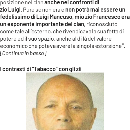
posizione nel clan
anche nei confronti di
zio
Luigi.
Pure se non era e
non potrà mai essere un
fedelissimo di Luigi Mancuso, mio zio Francesco era
un esponente
importante del clan,
riconosciuto
come tale all’esterno, che rivendicava la sua fetta di
potere ed il suo spazio, anche al di là del valore
economico che poteva avere la singola estorsione
”.
[Continua in basso]
I contrasti di “Tabacco” con gli zii