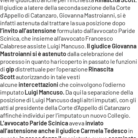
Il giudice a latere della seconda sezione della Corte
d’Appello di Catanzaro, Giovanna Mastroianni, si è
infatti astenuta dal trattare la sua posizione dopo
l’invito all’astensione
formulato dall’avvocato Paride
Scinica, che insieme all’avvocato Francesco
Calabrese assiste Luigi Mancuso.
Il giudice Giovanna
Mastroianni si è astenuto
dalla celebrazione del
processo in quanto ha ricoperto in passato le funzioni
di
gip
distrettuale per l’operazione
Rinascita
Scott
autorizzando in tale vesti
alcune
intercettazioni
che coinvolgono l’odierno
imputato
Luigi Mancuso.
Da qui la separazione della
posizione di Luigi Mancuso dagli altri imputati, con gli
atti al presidente della Corte d’Appello di Catanzaro
affinché individui per l’imputato un nuovo Collegio.
L’avvocato Paride Scinica
aveva
inviato
all’astensione anche il giudice Carmela Tedesco
in