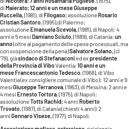
di
Nicotera
;
7 anni
Rosamaria Pugliese
, (1975),
di
Maierato; 12 anni e un mese Giuseppe
Ruccella,
(1981), di
Filogaso;
assoluzione
Rosario
Cristian Santoro
, (1995),di Palermo;
assoluzione
Emanuela Scevola,
(1981), di Napoli; 4
anni e 5 mesi
Damiano Sciuto
, (1989), di Catania;
un
anno
(oltre al pagamento delle spese processuali, ma
con sospensione della pena)
Salvatore Solano,
(cl
’79), già
sindaco di Stefanaconi
ed ex
presidente
della Provincia di Vibo
Valentia;
10 anni e un
mese
Francescantonio Tedesco
, (1968), di Vibo
Valentia (ex consigliere comunale di Vibo); 12 anni e 9
mesi
Giuseppe Terranova
, (1963), di Messina; 2 anni e
4 mesi
Ernesto Tortora
, (1975), di Napoli;
assoluzione
Totts Rachid;
4 anni
Roberto
Trovato
, (1987), di Catania (chiesti 4 anni); 2
anni
Gennaro Visese,
(1977), di Napoli.
Associazione mafiosa, estorsione
, riciclaggio,