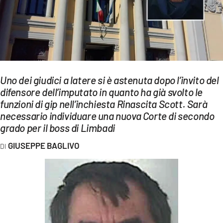
EVENTI
SPORT
Streaming
LAC TV
Uno dei giudici a latere si è astenuta dopo l’invito del
difensore dell’imputato in quanto ha già svolto le
LAC NETWORK
funzioni di gip nell’inchiesta Rinascita Scott. Sarà
necessario individuare una nuova Corte di secondo
LAC ONAIR
grado per il boss di Limbadi
GIUSEPPE BAGLIVO
LaC
Network
LACPLAY.IT
LACTV.IT
LACONAIR.IT