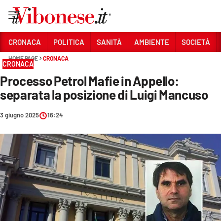
Vai
CRONACA
POLITICA
SANITÀ
AMBIENTE
SOCIETÀ
HOME PAGE
CRONACA
Sezioni
CRONACA
Processo Petrol Mafie in Appello:
CRONACA
separata la posizione di Luigi Mancuso
POLITICA
3 giugno 2025
16:24
SANITÀ
AMBIENTE
SOCIETÀ
CULTURA
ECONOMIA E LAVORO