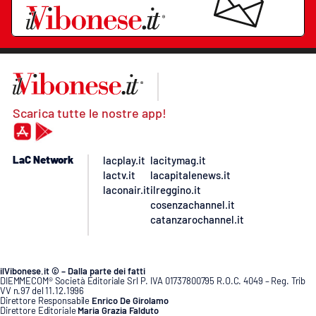
Scarica tutte le nostre app!
LaC Network
lacplay.it
lacitymag.it
lactv.it
lacapitalenews.it
laconair.it
ilreggino.it
cosenzachannel.it
catanzarochannel.it
ilVibonese.it © – Dalla parte dei fatti
DIEMMECOM® Società Editoriale Srl P. IVA 01737800795 R.O.C. 4049 – Reg. Trib
VV n.97 del 11.12.1996
Direttore Responsabile
Enrico De Girolamo
Direttore Editoriale
Maria Grazia Falduto