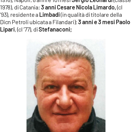
1978), di Catania;
3 anni Cesare Nicola Limardo,
(cl
’93), residente a
Limbadi
(in qualità di titolare della
Dicn Petroli ubicata a Filandari);
3 anni e 3 mesi
Paolo
Lipari
, (cl ’77), di
Stefanaconi;