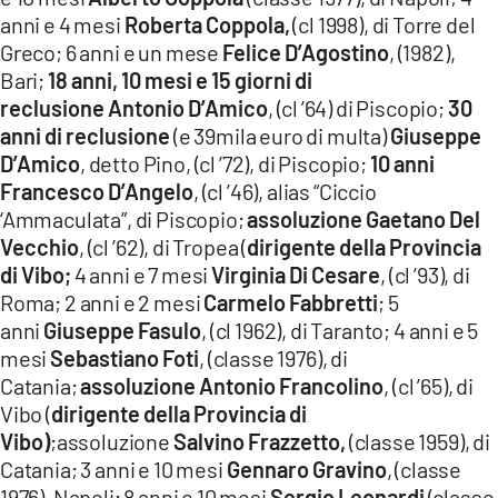
anni e 4 mesi
Roberta Coppola,
(cl 1998), di Torre del
Greco; 6 anni e un mese
Felice D’Agostino
, (1982),
Bari;
18 anni, 10 mesi e 15 giorni di
reclusione
Antonio D’Amico
, (cl ’64) di Piscopio;
30
anni di reclusione
(e 39mila euro di multa)
Giuseppe
D’Amico
, detto Pino, (cl ’72), di Piscopio;
10 anni
Francesco D’Angelo
, (cl ’46), alias “Ciccio
‘Ammaculata”, di Piscopio;
assoluzione Gaetano Del
Vecchio
, (cl ’62), di Tropea (
dirigente della Provincia
di Vibo;
4 anni e 7 mesi
Virginia Di Cesare
, (cl ’93), di
Roma; 2 anni e 2 mesi
Carmelo Fabbretti
; 5
anni
Giuseppe Fasulo
, (cl 1962), di Taranto; 4 anni e 5
mesi
Sebastiano Foti
, (classe 1976), di
Catania;
assoluzione Antonio Francolino
, (cl ’65), di
Vibo (
dirigente della Provincia di
Vibo)
;assoluzione
Salvino Frazzetto,
(classe 1959), di
Catania; 3 anni e 10 mesi
Gennaro Gravino
, (classe
1976), Napoli; 8 anni e 10 mesi
Sergio Leonardi
(classe