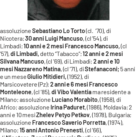
assoluzione
Sebastiano Lo Torto
(cl. ’70), di
Nicotera;
30 anni Luigi Mancuso
, (cl ’54), di
Limbadi;
10 anni e 2 mesi Francesco Mancuso,
(cl
’57),
di Limbadi,
detto “Tabacco”;
12 anni e 2 mesi
Silvana Mancuso
, (cl ’69), di Limbadi;
2 anni
e 10
mesi
Nazzareno Matina
, (cl ’71), di
Stefanaconi;
5 anni
e un mese
Giulio Mitidieri,
(1952), di
Marsicovetere (Pz);
2 anni
e 6 mesi
Francesco
Monteleone
, (cl ’85),
di Vibo Valentia
ma residente a
Milano; assoluzione
Luciano Morabito
, (1958), di
Africo; assoluzione
Irina Paduret
, (1986), Moldavia; 2
anni e 10 mesi
Zhelev Petyo Petkov
, (1978), Bulgaria;
assoluzione
Francesco Saverio Porretta
, (1974),
Milano;
15 anni
Antonio Prenesti
, (cl ’66),