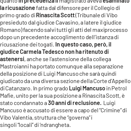
quanto
in precedenza il
magistrato aveva
esaminato
la ricusazione
fatta dal difensore per il Collegio di
primo grado di
Rinascita Scott
(Tribunale di Vibo
presieduto dal giudice Cavasino, a latere il giudice
Romano) facendo salvi tutti gli atti del maxiprocesso
dopo un precedente accoglimento dell’istanza di
ricusazione dei togati.
In questo caso, però, il
giudice Carmela Tedesco non ha ritenuto di
astenersi
, anche se l’astensione della collega
Mastroianni ha portato comunque alla separazione
della posizione di Luigi Mancuso che sarà quindi
giudicato da una diversa sezione della Corte d’Appello
di Catanzaro. In primo grado
Luigi Mancuso
in Petrol
Mafie, unito per la sua posizione a Rinascita Scott, è
stato condannato a
30 anni di reclusione.
Luigi
Mancuso è accusato di essere a capo del “Crimine” di
Vibo Valentia, struttura che “governa” i
singoli “locali” di ‘ndrangheta.