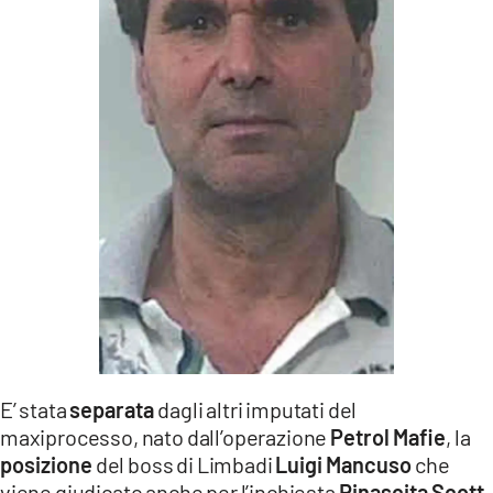
LACITYMAG.IT
ILREGGINO.IT
COSENZACHANNEL.IT
ILVIBONESE.IT
CATANZAROCHANNEL.IT
LACAPITALENEWS.IT
App
ANDROID
E’ stata
separata
dagli altri imputati del
APPLE
maxiprocesso, nato dall’operazione
Petrol Mafie
, la
posizione
del boss di Limbadi
Luigi Mancuso
che
viene giudicato anche per l’inchiesta
Rinascita Scott
.