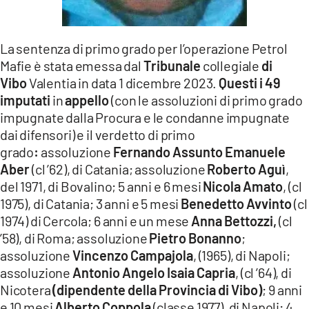
La sentenza di primo grado per l’operazione Petrol
Mafie è stata emessa dal
Tribunale
collegiale
di
Vibo
Valentia in data 1 dicembre 2023.
Questi i 49
imputati
in
appello
(con le assoluzioni di primo grado
impugnate dalla Procura e le condanne impugnate
dai difensori) e il verdetto di primo
grado
:
assoluzione
Fernando Assunto Emanuele
Aber
(cl ’62), di Catania; assoluzione
Roberto Aguì
,
del 1971, di Bovalino; 5 anni e 6 mesi
Nicola Amato
, (cl
1975), di Catania; 3 anni e 5 mesi
Benedetto Avvinto
(cl
1974) di Cercola; 6 anni e un mese
Anna Bettozzi,
(cl
’58), di Roma; assoluzione
Pietro Bonanno
;
assoluzione
Vincenzo Campajola
, (1965), di Napoli;
assoluzione
Antonio Angelo Isaia Capria
, (cl ’64), di
Nicotera
(dipendente della Provincia di Vibo)
; 9 anni
e 10 mesi
Alberto Coppola
(classe 1977), di Napoli; 4