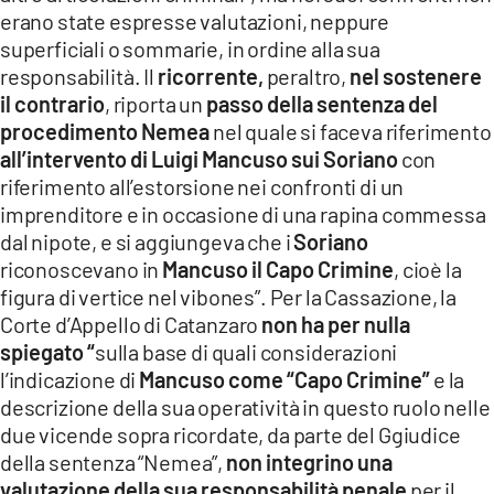
erano state espresse valutazioni, neppure
superficiali o sommarie, in ordine alla sua
responsabilità. Il
ricorrente,
peraltro,
nel sostenere
il contrario
, riporta un
passo della sentenza del
procedimento Nemea
nel quale si faceva riferimento
all’intervento di Luigi Mancuso sui Soriano
con
riferimento all’estorsione nei confronti di un
imprenditore e in occasione di una rapina commessa
dal nipote, e si aggiungeva che i
Soriano
riconoscevano in
Mancuso il Capo Crimine
, cioè la
figura di vertice nel vibones”. Per la Cassazione, la
Corte d’Appello di Catanzaro
non ha per nulla
spiegato “
sulla base di quali considerazioni
l’indicazione di
Mancuso come “Capo Crimine”
e la
descrizione della sua operatività in questo ruolo nelle
due vicende sopra ricordate, da parte del Ggiudice
della sentenza “Nemea”,
non integrino una
valutazione
della sua responsabilità penale
per il