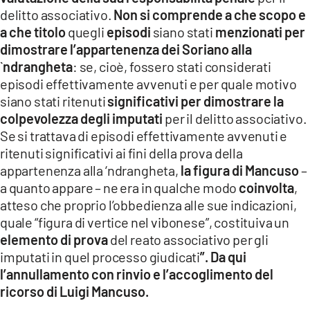
delitto associativo.
Non si comprende a che scopo e
a che titolo
quegli
episodi
siano stati
menzionati per
dimostrare l’appartenenza dei Soriano alla
`ndrangheta
: se, cioè, fossero stati considerati
episodi effettivamente avvenuti e per quale motivo
siano stati ritenuti
significativi per dimostrare la
colpevolezza degli imputati
per il delitto associativo.
Se si trattava di episodi effettivamente avvenuti e
ritenuti significativi ai fini della prova della
appartenenza alla ‘ndrangheta,
la figura di Mancuso
–
a quanto appare – ne era in qualche modo
coinvolta
,
atteso che proprio l’obbedienza alle sue indicazioni,
quale “figura di vertice nel vibonese”, costituiva un
elemento di prova
del reato associativo per gli
imputati in quel processo giudicati
”. Da qui
l’annullamento con rinvio e l’accoglimento del
ricorso di Luigi Mancuso.