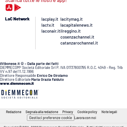
Scarica tutte le nostre app!
LaC Network
lacplay.it
lacitymag.it
lactv.it
lacapitalenews.it
laconair.it
ilreggino.it
cosenzachannel.it
catanzarochannel.it
ilVibonese.it © – Dalla parte dei fatti
DIEMMECOM® Società Editoriale Srl P. IVA 01737800795 R.O.C. 4049 – Reg. Trib
VV n.97 del 11.12.1996
Direttore Responsabile
Enrico De Girolamo
Direttore Editoriale
Maria Grazia Falduto
www.diemmecom.it
Redazione
Segnala alla redazione
Privacy
Cookie policy
Note legali
Gestisci preferenze cookie
Lavora con noi