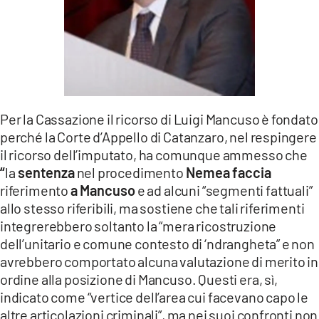
Per la Cassazione il ricorso di Luigi Mancuso è fondato
perché la Corte d’Appello di Catanzaro, nel respingere
il ricorso dell’imputato, ha comunque ammesso che
“
la
sentenza
nel procedimento
Nemea faccia
riferimento
a Mancuso
e ad alcuni “segmenti fattuali”
allo stesso riferibili, ma sostiene che tali riferimenti
integrerebbero soltanto la “mera ricostruzione
dell’unitario e comune contesto di ‘ndrangheta” e non
avrebbero comportato alcuna valutazione di merito in
ordine alla posizione di Mancuso. Questi era, sì,
indicato come “vertice dell’area cui facevano capo le
altre articolazioni criminali”, ma nei suoi confronti non