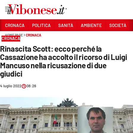
Vai
CRONACA
POLITICA
SANITÀ
AMBIENTE
SOCIETÀ
HOME PAGE
CRONACA
Sezioni
CRONACA
Rinascita Scott: ecco perché la
CRONACA
Cassazione ha accolto il ricorso di Luigi
POLITICA
Mancuso nella ricusazione di due
giudici
SANITÀ
AMBIENTE
4 luglio 2022
08:26
SOCIETÀ
CULTURA
ECONOMIA E LAVORO