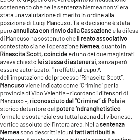
sostenendo che nella sentenza Nemea non vi era
stata una valutazione di merito in ordine alla
posizione di Luigi Mancuso. Tale decisione è stata
però
annullata con rinvio dalla Cassazione
e la difesa
di Mancuso ha sostenuto che
il reato associativo
contestato sia nell’operazione
Nemea
, quanto
in
Rinascita Scott,
coincide
ed uno dei due magistrati
aveva chiesto
lei stessa di astenersi
, senza però
essere autorizzato. “In effetti, al capo A
dell’imputazione del processo “Rinascita Scott”,
Mancuso
viene indicato come “Crimine” per la
provincia di Vibo Valentia – ricordano i difensori di
Mancuso –,
riconosciuto dal “Crimine” di Polsi
e
storico detentore del
potere ‘ndranghetistico
formale e sostanziale su tutta la zona del vibonese,
vertice assoluto dell’intera area. Nella
sentenza
Nemea
sono descritti alcuni
fatti attribuiti a
Mancuso
, il quale se viene indicato come il
vertice