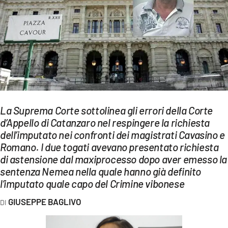
EVENTI
SPORT
Streaming
LAC TV
LAC NETWORK
La Suprema Corte sottolinea gli errori della Corte
LAC ONAIR
d’Appello di Catanzaro nel respingere la richiesta
dell’imputato nei confronti dei magistrati Cavasino e
Romano. I due togati avevano presentato richiesta
LaC
di astensione dal maxiprocesso dopo aver emesso la
Network
sentenza Nemea nella quale hanno già definito
LACPLAY.IT
l’imputato quale capo del Crimine vibonese
LACTV.IT
GIUSEPPE BAGLIVO
LACONAIR.IT