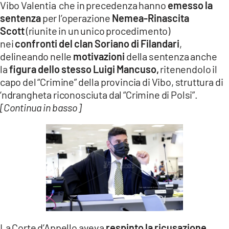
Vibo Valentia che in precedenza hanno
emesso la
sentenza
per l’operazione
Nemea-Rinascita
Scott
(riunite in un unico procedimento)
nei
confronti del clan Soriano di Filandari
,
delineando nelle
motivazioni
della sentenza anche
la
figura dello stesso Luigi Mancuso,
ritenendolo il
capo del “Crimine” della provincia di Vibo, struttura di
‘ndrangheta riconosciuta dal “Crimine di Polsi”.
[Continua in basso]
La Corte d’Appello aveva
respinto la ricusazione