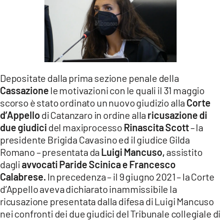
LACITYMAG.IT
ILREGGINO.IT
COSENZACHANNEL.IT
ILVIBONESE.IT
Depositate dalla prima sezione penale della
Cassazione
le motivazioni con le quali il 31 maggio
CATANZAROCHANNEL.IT
scorso è stato ordinato un nuovo giudizio alla
Corte
d’Appello
di Catanzaro in ordine alla
ricusazione di
LACAPITALENEWS.IT
due giudici
del maxiprocesso
Rinascita Scott
– la
presidente Brigida Cavasino ed il giudice Gilda
App
Romano – presentata da
Luigi Mancuso,
assistito
dagli
avvocati Paride Scinica e Francesco
ANDROID
Calabrese.
In precedenza – il 9 giugno 2021 – la Corte
APPLE
d’Appello aveva dichiarato inammissibile la
ricusazione presentata dalla difesa di Luigi Mancuso
nei confronti dei due giudici del Tribunale collegiale di