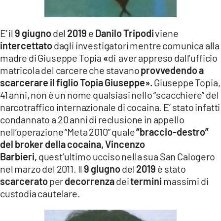
E’ il
9 giugno
del
2019
e
Danilo Tripodi
viene
intercettato
dagli investigatori mentre comunica alla
madre di Giuseppe Topia
«
di aver appreso dall’ufficio
matricola del carcere che stavano
provvedendo a
scarcerare il figlio Topia Giuseppe».
Giuseppe Topia,
41 anni, non è un nome qualsiasi nello “scacchiere” del
narcotraffico internazionale di cocaina. E’ stato infatti
condannato a 20 anni di reclusione in appello
nell’operazione “Meta 2010” quale
“braccio-destro”
del broker della cocaina, Vincenzo
Barbieri,
quest’ultimo ucciso nella sua San Calogero
nel marzo del 2011. Il
9 giugno
del
2019
è stato
scarcerato
per
decorrenza
dei
termini
massimi di
custodia cautelare.