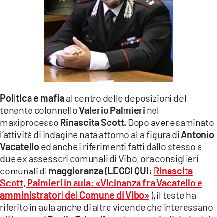
LACITYMAG.IT
ILREGGINO.IT
COSENZACHANNEL.IT
ILVIBONESE.IT
CATANZAROCHANNEL.IT
Politica e mafia
al centro delle deposizioni del
tenente colonnello
Valerio Palmieri
nel
LACAPITALENEWS.IT
maxiprocesso
Rinascita Scott.
Dopo aver esaminato
l’attività di indagine nata attorno alla figura di
Antonio
App
Vacatello
ed anche i riferimenti fatti dallo stesso a
due ex assessori comunali di Vibo, ora consiglieri
ANDROID
comunali di
maggioranza (LEGGI QUI:
Rinascita
Scott, Palmieri in aula: «Vicinanza fra Vacatello e
APPLE
amministratori del Comune di Vibo»
), il teste ha
riferito in aula anche di altre vicende che interessano