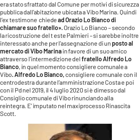
era stato sfrattato dal Comune per motivi di sicurezza
pubblica dall’abitazione ubicata a Vibo Marina. Quindi
l’ex testimone chiede
ad Orazio Lo Bianco di
chiamare suo fratello».
Orazio Lo Bianco – secondo
la ricostruzione del t este Palmieri – si sarebbe inoltre
interessato anche per l’assegnazione di un
posto al
mercato di Vibo Marina
in favore di un suo amico
attraverso l’intermedizione del
fratello Alfredo Lo
Bianco
, in quel momento consigliere comunale a
Vibo
. Alfredo Lo Bianco,
consigliere comunale con il
centrodestra durante l’amministrazione Costa e poi
con il Pd nel 2019, il 4 luglio 2020 si è dimesso dal
Consiglio comunale di Vibo rinunciando alla
reintegra. E’ imputato nel maxiprocesso Rinascita
Scott.