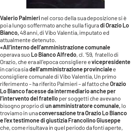
Valerio Palmieri
nel corso della sua deposizione si è
poi a lungo soffermato anche sulla figura
di Orazio Lo
Bianco,
48 anni, di Vibo Valentia, imputato ed
attualmente detenuto.
«All’interno dell’amministrazione comunale
operava suo
Lo Bianco Alfredo
, cl. ’59, fratello di
Orazio, che era all’epoca consigliere e
vicepresidente
in carica sia
dell’amministrazione provinciale
e
consigliere comunale di Vibo Valentia, Un primo
riferimento – ha riferito Palmieri – al fatto che
Orazio
Lo Bianco facesse da intermediario anche per
l’intervento del fratello
per soggetti che avevano
bisogno proprio di
un amministratore comunale,
lo
troviamo in una
conversazione tra Orazio Lo Bianco
e l’ex testimone di giustizia Francolino Giuseppe
che, come risultava in quel periodo da fonti aperte,