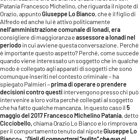
Patania Francesco Michelino, che riguarda il nipote di
Orazio, appunto
Giuseppe Lo Bianco
, che è il figlio di
Alfredo ed anche lui è attivo politicamente
nell’amministrazione comunale di Ionadi, era
consigliere di maggioranza e
assessore a Ionadi nel
periodo
in cui avviene questa conversazione. Perché
è importante questo aspetto? Perché, come succede
quando viene interessato un soggetto che in qualche
modo è collegato agli apparati di soggetti che sono
comunque inseriti nel contesto criminale – ha
spiegato Palmieri –
prima di operare o prendere
decisioni
contro questi
intervengono presso chi può
intervenire a loro volta perché collegati al soggetto
che ha fatto qualche mancanza. In questo caso il
5
maggio del 2017
Francesco Michelino Patania
, detto
Cicciobello,
chiama Orazio Lo Bianco e lo rimprovera
per il comportamento tenuto dal nipote
Giuseppe Lo
Bianco
»
.
“
Digli di comportarsi “pulito” che qua ci