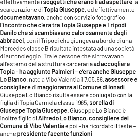
effettivamente i
soggetti che erano lì ad aspettare
la
scarcerazione di
Topia Giuseppe
, ed effettivamente
documentavano,
anche con servizio fotografico,
l’incontro che c’era tra Topia Giuseppe e Tripodi
Danilo che si scambiavano calorosamente degli
abbracci
, con il Tripodi che giungeva a bordo di una
Mercedes classe B risultata intestata ad una società
di autonoleggio. Tra le persone che si trovavano
all’esterno della struttura carceraria
ad accogliere
Topia – ha aggiunto Palmieri – c’era anche Giuseppe
Lo Bianco,
nato a Vibo Valentia il 7.05.88,
assessore e
consigliere
di
maggioranza al Comune di Ionadi
.
Giuseppe Lo Bianco risulta essere coniugato con la
figlia di Topia Carmela classe 1965,
sorella di
Giuseppe Topia Giuseppe.
Giuseppe Lo Bianco è
inoltre figlio di
Alfredo Lo Bianco
,
consigliere del
Comune di Vibo Valentia
e poi – ha ricordato il teste –
anche
presidente facente funzioni