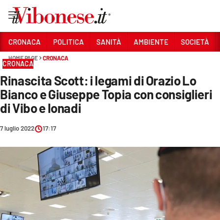
Vai
CRONACA
POLITICA
SANITÀ
AMBIENTE
SOCIETÀ
HOME PAGE
CRONACA
Sezioni
CRONACA
Rinascita Scott: i legami di Orazio Lo
CRONACA
Bianco e Giuseppe Topia con consiglieri
POLITICA
di Vibo e Ionadi
SANITÀ
7 luglio 2022
17:17
AMBIENTE
SOCIETÀ
CULTURA
ECONOMIA E LAVORO