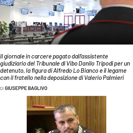
EVENTI
SPORT
Streaming
LAC TV
Il giornale in carcere pagato dall’assistente
LAC NETWORK
giudiziario del Tribunale di Vibo Danilo Tripodi per un
detenuto, la figura di Alfredo Lo Bianco e il legame
LAC ONAIR
con il fratello nella deposizione di Valerio Palmieri
LaC
GIUSEPPE BAGLIVO
Network
LACPLAY.IT
LACTV.IT
LACONAIR.IT