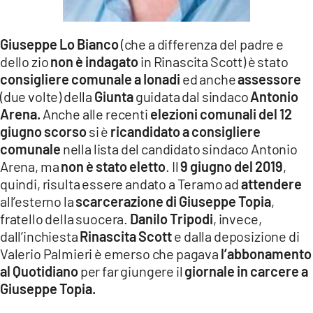
Giuseppe Lo Bianco
(che a differenza del padre e
dello zio
non è indagato
in Rinascita Scott) è stato
consigliere comunale a Ionadi
ed anche
assessore
(due volte) della
Giunta
guidata dal sindaco
Antonio
Arena.
Anche alle recenti
elezioni comunali del 12
giugno
scorso
si è
ricandidato a consigliere
comunale
nella lista del candidato sindaco Antonio
Arena, ma
non è stato eletto
. Il
9 giugno del 2019
,
quindi, risulta essere andato a Teramo ad
attendere
all’esterno la
scarcerazione di Giuseppe Topia
,
fratello della suocera.
Danilo Tripodi
, invece,
dall’inchiesta
Rinascita Scott
e dalla deposizione di
Valerio Palmieri è emerso che pagava
l’abbonamento
al Quotidiano
per far giungere il
giornale in carcere
a
Giuseppe Topia.