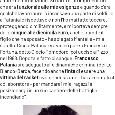
all’atto dell’affiliazione. Si tratta di un imprenditore
che era
funzionale alle mie esigenze
e quando c’era
qualche lavoro pure io incassavo una parte di soldi. Io
a Patania lo rispettavo e non l’ho mai fatto toccare,
proteggendolo militarmente, e mi portava sempre
dalle
cinque alle diecimila euro
, anche tramite il
figlio che ha sposato – ha spiegato Mantella – mia
sorella. Ciccio Patania era vicino pure a Francesco
Fortuna, detto Ciccio Pomodoro, poi ucciso a Pizzo
nel 1988. Dopo tale fatto di sangue,
Francesco
Patania
si è adeguato alle dinamiche criminali dei Lo
Bianco-Barba, facendo anche
finta
di essere una
vittima del racket
rivolgendosi a me – ha raccontato il
collaboratore – per mandare i miei ragazzi a
posizionargli in un suo cantiere delle bottiglie
incendiarie
”.