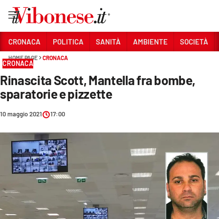
Vai
CRONACA
POLITICA
SANITÀ
AMBIENTE
SOCIETÀ
HOME PAGE
CRONACA
Sezioni
CRONACA
Rinascita Scott, Mantella fra bombe,
CRONACA
sparatorie e pizzette
POLITICA
10 maggio 2021
17:00
SANITÀ
AMBIENTE
SOCIETÀ
CULTURA
ECONOMIA E LAVORO