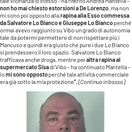
tale vicinanza io stesso – ha riferito Andrea Mantella –
non ho mai chiesto estorsioni a De Lorenzo
, ma non
mi sono poi opposto alla
rapina alla Esso commessa
da Salvatore Lo Bianco e Giuseppe Lo Bianco
perché
ormai avevo raggiunto su Vibo un grado di autonomia
tale da potermi permettere di non rispettare più i
Mancuso e quindi era giusto che pure i due Lo Bianco
si prendessero il loro spazio. Salvatore Lo Bianco
trafficava anche droga, mentre per
altra rapina al
supermercato Sisa
di Vibo – ha continuato Mantella –
io
mi sono opposto
perché tale attività commerciale
era già sotto la mia protezione
”.
[Continua in basso]