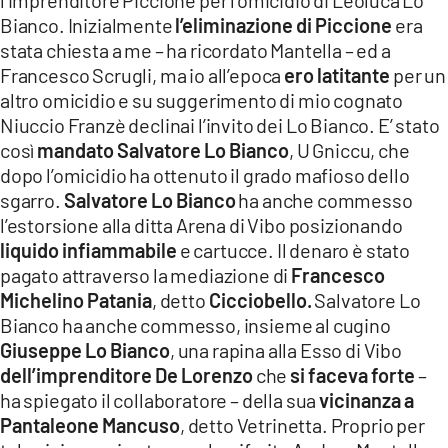
l’imprenditore Piccione per l’omicidio di Leoluca Lo
Bianco. Inizialmente
l’eliminazione di Piccione
era
stata chiesta a me – ha ricordato Mantella – ed a
Francesco Scrugli, ma io all’epoca
ero latitante
per un
altro omicidio e su suggerimento di mio cognato
Niuccio Franzè declinai l’invito dei Lo Bianco. E’ stato
così
mandato Salvatore Lo Bianco
, U Gniccu, che
dopo l’omicidio ha ottenuto il grado mafioso dello
sgarro.
Salvatore Lo Bianco
ha anche commesso
l’estorsione alla ditta Arena di Vibo posizionando
liquido infiammabile
e cartucce. Il denaro è stato
pagato attraverso la mediazione di
Francesco
Michelino Patania
, detto
Cicciobello.
Salvatore Lo
Bianco ha anche commesso, insieme al cugino
Giuseppe Lo Bianco
, una rapina alla Esso di Vibo
dell’imprenditore De Lorenzo
che
si faceva forte
–
ha spiegato il collaboratore – della sua
vicinanza a
Pantaleone Mancuso
, detto Vetrinetta. Proprio per