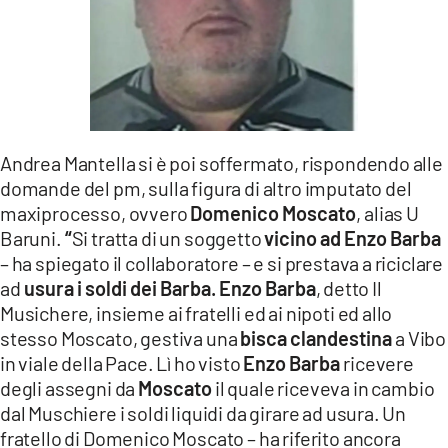
Andrea Mantella si è poi soffermato, rispondendo alle
domande del pm, sulla figura di altro imputato del
maxiprocesso, ovvero
Domenico Moscato
, alias U
Baruni.
“
Si tratta di un soggetto
vicino ad Enzo Barba
– ha spiegato il collaboratore – e si prestava a riciclare
ad
usura i soldi dei Barba. Enzo Barba
, detto Il
Musichere, insieme ai fratelli ed ai nipoti ed allo
stesso Moscato, gestiva una
bisca clandestina
a Vibo
in viale della Pace. Lì ho visto
Enzo Barba
ricevere
degli assegni da
Moscato
il quale riceveva in cambio
dal Muschiere i soldi liquidi da girare ad usura. Un
fratello di Domenico Moscato – ha riferito ancora