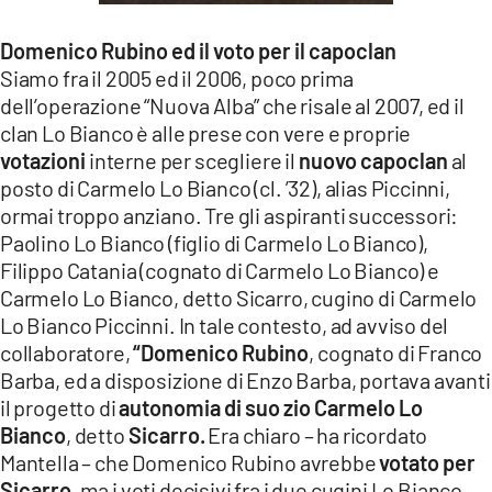
Domenico Rubino ed il voto per il capoclan
Siamo fra il 2005 ed il 2006, poco prima
dell’operazione “Nuova Alba” che risale al 2007, ed il
clan Lo Bianco è alle prese con vere e proprie
votazioni
interne per scegliere il
nuovo capoclan
al
posto di Carmelo Lo Bianco (cl. ’32), alias Piccinni,
ormai troppo anziano. Tre gli aspiranti successori:
Paolino Lo Bianco (figlio di Carmelo Lo Bianco),
Filippo Catania (cognato di Carmelo Lo Bianco) e
Carmelo Lo Bianco, detto Sicarro, cugino di Carmelo
Lo Bianco Piccinni. In tale contesto, ad avviso del
collaboratore,
“Domenico Rubino
, cognato di Franco
Barba, ed a disposizione di Enzo Barba, portava avanti
il progetto di
autonomia di suo zio Carmelo Lo
Bianco
, detto
Sicarro.
Era chiaro – ha ricordato
Mantella – che Domenico Rubino avrebbe
votato per
Sicarro
, ma i voti decisivi fra i due cugini Lo Bianco