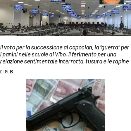
EVENTI
SPORT
Streaming
LAC TV
Il voto per la successione al capoclan, la “guerra” per
i panini nelle scuole di Vibo, il ferimento per una
LAC NETWORK
relazione sentimentale interrotta, l’usura e le rapine
LAC ONAIR
G. B.
LaC
Network
LACPLAY.IT
LACTV.IT
LACONAIR.IT