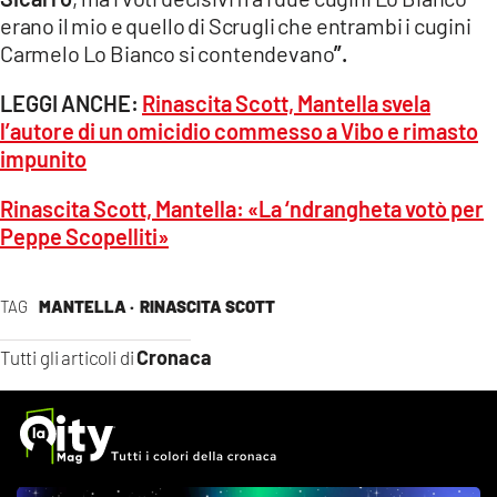
erano il mio e quello di Scrugli che entrambi i cugini
Carmelo Lo Bianco si contendevano
”.
LEGGI ANCHE:
Rinascita Scott, Mantella svela
l’autore di un omicidio commesso a Vibo e rimasto
impunito
Rinascita Scott, Mantella: «La ‘ndrangheta votò per
Peppe Scopelliti»
TAG
MANTELLA ·
RINASCITA SCOTT
Cronaca
Tutti gli articoli di