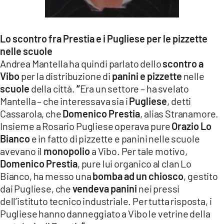
Lo scontro fra Prestia e i Pugliese per le pizzette
nelle scuole
Andrea Mantella ha quindi parlato dello
scontro a
Vibo
per la distribuzione di
panini e pizzette
nelle
scuole
della città.
“
Era un settore – ha svelato
Mantella – che interessava sia i
Pugliese
, detti
Cassarola, che
Domenico Prestia
, alias Stranamore.
Insieme a Rosario Pugliese operava pure
Orazio Lo
Bianco
e in fatto di pizzette e panini nelle scuole
avevano il
monopolio
a Vibo. Per tale motivo,
Domenico Prestia
, pure lui organico al clan Lo
Bianco, ha messo una
bomba ad un chiosco
, gestito
dai Pugliese, che
vendeva panini
nei pressi
dell’istituto tecnico industriale. Per tutta risposta, i
Pugliese hanno danneggiato a Vibo le vetrine della