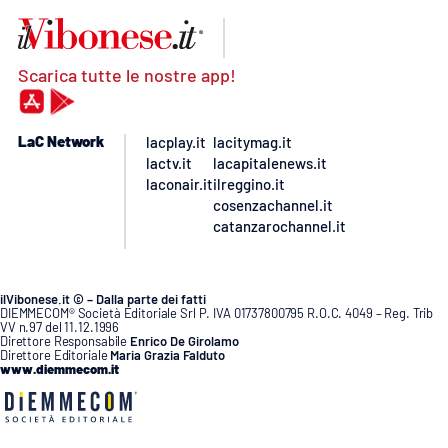
Scarica tutte le nostre app!
LaC Network
lacplay.it
lacitymag.it
lactv.it
lacapitalenews.it
laconair.it
ilreggino.it
cosenzachannel.it
catanzarochannel.it
ilVibonese.it © – Dalla parte dei fatti
DIEMMECOM® Società Editoriale Srl P. IVA 01737800795 R.O.C. 4049 – Reg. Trib
VV n.97 del 11.12.1996
Direttore Responsabile
Enrico De Girolamo
Direttore Editoriale
Maria Grazia Falduto
www.diemmecom.it