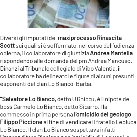
LACITYMAG.IT
ILREGGINO.IT
COSENZACHANNEL.IT
Diversi gli imputati del
maxiprocesso Rinascita
Scott
sui quali si è soffermato, nel corso dell’udienza
ILVIBONESE.IT
odierna, il collaboratore di giustizia
Andrea Mantella
rispondendo alle domande del pm Andrea Mancuso.
CATANZAROCHANNEL.IT
Dinanzi al Tribunale collegiale di Vibo Valentia, il
LACAPITALENEWS.IT
collaboratore ha delineato le figure di alcuni presunti
esponenti del clan Lo Bianco-Barba.
App
“Salvatore Lo Bianco
, detto U Gniccu, è il nipote del
ANDROID
boss Carmelo Lo Bianco, detto Sicarro. Ha
commesso in prima persona
l’omicidio del geologo
APPLE
Filippo Piccione
al fine di vendicare il fratello Leoluca
Lo Bianco. Il clan Lo Bianco sospettava infatti