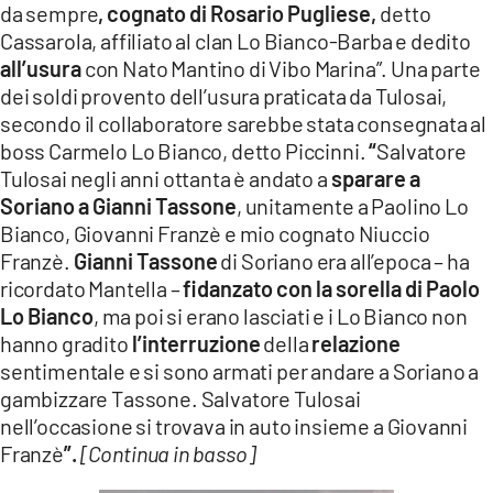
da sempre
, cognato di Rosario Pugliese,
detto
Cassarola, affiliato al clan Lo Bianco-Barba e dedito
all’usura
con Nato Mantino di Vibo Marina”. Una parte
dei soldi provento dell’usura praticata da Tulosai,
secondo il collaboratore sarebbe stata consegnata al
boss Carmelo Lo Bianco, detto Piccinni.
“
Salvatore
Tulosai negli anni ottanta è andato a
sparare a
Soriano a Gianni Tassone
, unitamente a Paolino Lo
Bianco, Giovanni Franzè e mio cognato Niuccio
Franzè.
Gianni Tassone
di Soriano era all’epoca – ha
ricordato Mantella –
fidanzato con la sorella di Paolo
Lo Bianco
, ma poi si erano lasciati e i Lo Bianco non
hanno gradito
l’interruzione
della
relazione
sentimentale e si sono armati per andare a Soriano a
gambizzare Tassone. Salvatore Tulosai
nell’occasione si trovava in auto insieme a Giovanni
Franzè
”.
[Continua in basso]