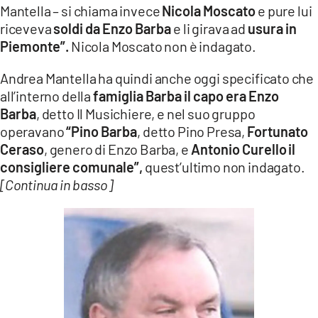
Mantella – si chiama invece
Nicola Moscato
e pure lui
riceveva
soldi da Enzo Barba
e li girava ad
usura in
Piemonte”.
Nicola Moscato non è indagato.
Andrea Mantella ha quindi anche oggi specificato che
all’interno della
famiglia Barba il capo era Enzo
Barba
, detto Il Musichiere, e nel suo gruppo
operavano
“Pino Barba
, detto Pino Presa,
Fortunato
Ceraso
, genero di Enzo Barba, e
Antonio Curello
il
consigliere comunale”,
quest’ultimo non indagato.
[Continua in basso]