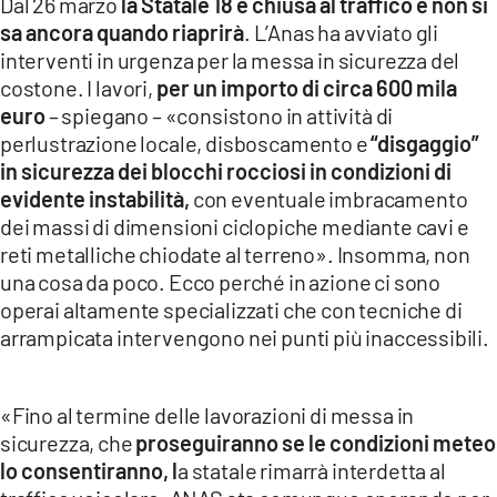
Dal 26 marzo
la Statale 18 è chiusa al traffico e non si
sa ancora quando riaprirà
. L’Anas ha avviato gli
interventi in urgenza per la messa in sicurezza del
costone. I lavori,
per un importo di circa 600 mila
euro
– spiegano – «consistono in attività di
perlustrazione locale, disboscamento e
“disgaggio”
in sicurezza dei blocchi rocciosi in condizioni di
evidente instabilità,
con eventuale imbracamento
dei massi di dimensioni ciclopiche mediante cavi e
reti metalliche chiodate al terreno». Insomma, non
una cosa da poco. Ecco perché in azione ci sono
operai altamente specializzati che con tecniche di
arrampicata intervengono nei punti più inaccessibili.
«Fino al termine delle lavorazioni di messa in
sicurezza, che
proseguiranno se le condizioni meteo
lo consentiranno, l
a statale rimarrà interdetta al