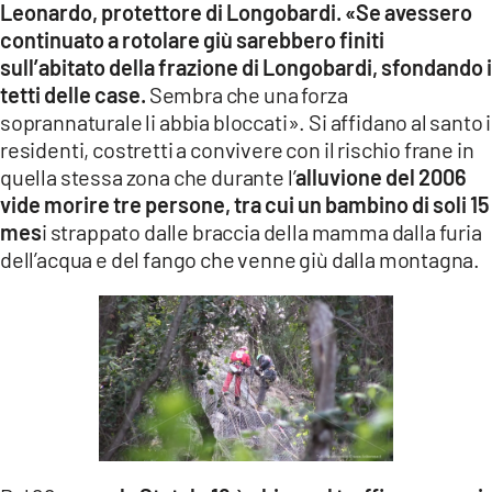
Leonardo, protettore di Longobardi.
«Se avessero
continuato a rotolare giù sarebbero finiti
sull’abitato della frazione di Longobardi, sfondando i
tetti delle case.
Sembra che una forza
soprannaturale li abbia bloccati». Si affidano al santo i
residenti, costretti a convivere con il rischio frane in
quella stessa zona che durante l’
alluvione del 2006
vide morire tre persone, tra cui un bambino di soli 15
mes
i strappato dalle braccia della mamma dalla furia
dell’acqua e del fango che venne giù dalla montagna.