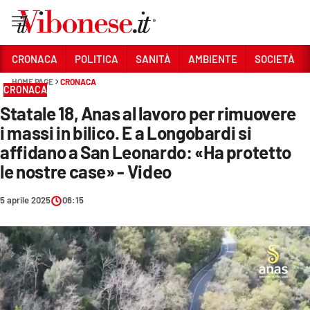
Vai
CRONACA
POLITICA
SANITÀ
AMBIENTE
SOCIETÀ
HOME PAGE
CRONACA
Sezioni
CRONACA
Statale 18, Anas al lavoro per rimuovere
CRONACA
i massi in bilico. E a Longobardi si
POLITICA
affidano a San Leonardo: «Ha protetto
le nostre case» - Video
SANITÀ
AMBIENTE
5 aprile 2025
06:15
SOCIETÀ
CULTURA
ECONOMIA E LAVORO