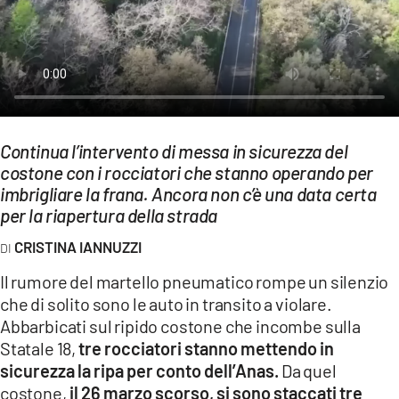
EVENTI
SPORT
Streaming
LAC TV
Continua l’intervento di messa in sicurezza del
costone con i rocciatori che stanno operando per
LAC NETWORK
imbrigliare la frana. Ancora non c’è una data certa
LAC ONAIR
per la riapertura della strada
CRISTINA IANNUZZI
LaC
Network
Il rumore del martello pneumatico rompe un silenzio
che di solito sono le auto in transito a violare.
LACPLAY.IT
Abbarbicati sul ripido costone che incombe sulla
LACTV.IT
Statale 18,
tre rocciatori stanno mettendo in
sicurezza la ripa per conto dell’Anas.
Da quel
LACONAIR.IT
costone,
il 26 marzo scorso, si sono staccati tre