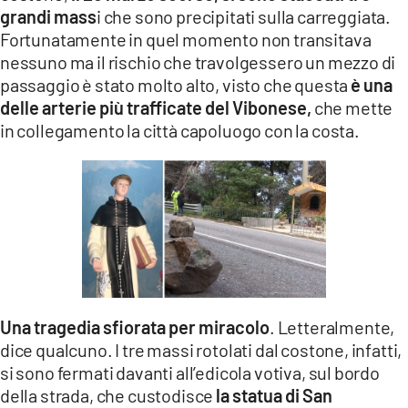
grandi mass
i che sono precipitati sulla carreggiata.
LACITYMAG.IT
Fortunatamente in quel momento non transitava
nessuno ma il rischio che travolgessero un mezzo di
ILREGGINO.IT
passaggio è stato molto alto, visto che questa
è una
COSENZACHANNEL.IT
delle arterie più trafficate del Vibonese,
che mette
in collegamento la città capoluogo con la costa.
ILVIBONESE.IT
CATANZAROCHANNEL.IT
LACAPITALENEWS.IT
App
ANDROID
Una tragedia sfiorata per miracolo
. Letteralmente,
APPLE
dice qualcuno. I tre massi rotolati dal costone, infatti,
si sono fermati davanti all’edicola votiva, sul bordo
della strada, che custodisce
la statua di San