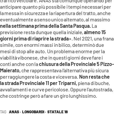
traffico veicolare. ANAS sta comunque operando per
anticipare quanto più possibile i tempi necessari per
la messa in sicurezza e la riapertura del tratto, anche
eventualmente a senso unico alternato, al massimo
nella settimana prima della Santa Pasqua.
La
previsione resta dunque quella iniziale,
almeno 15
giorni prima di riaprire la strada
». Nel 2021, una frana
simile, con enormi massi in bilico, determinò due
mesi di stop alle auto. Un problema enorme per la
viabilità vibonese, che in questi giorni deve fare i
conti anche con la
chiusura della Provinciale 5 Pizzo-
Maierato,
che rappresentava l’alternativa più sicura
per raggiungere la costa e viceversa.
Non resta che
la strada Provinciale 11 per Triparni,
piena di buche,
avvallamenti e curve pericolose. Oppure l’autostrada,
che costringe però a fare un giro lunghissimo.
TAG
ANAS ·
LONGOBARDI ·
STATALE 18