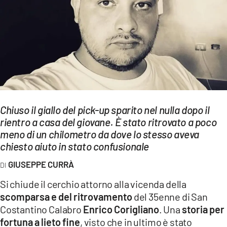
EVENTI
SPORT
Streaming
LAC TV
LAC NETWORK
Chiuso il giallo del pick-up sparito nel nulla dopo il
LAC ONAIR
rientro a casa del giovane. È stato ritrovato a poco
meno di un chilometro da dove lo stesso aveva
chiesto aiuto in stato confusionale
LaC
Network
GIUSEPPE CURRÀ
LACPLAY.IT
Si chiude il cerchio attorno alla vicenda della
scomparsa e del ritrovamento
del 35enne di San
LACTV.IT
Costantino Calabro
Enrico Corigliano
. Una
storia per
LACONAIR.IT
fortuna a lieto fine
, visto che in ultimo è stato