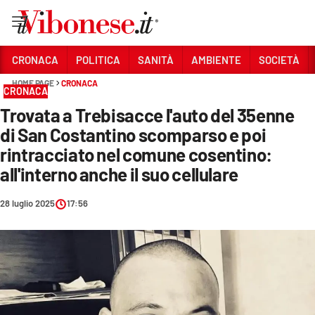
Vai
CRONACA
POLITICA
SANITÀ
AMBIENTE
SOCIETÀ
HOME PAGE
CRONACA
Sezioni
CRONACA
Trovata a Trebisacce l'auto del 35enne
CRONACA
di San Costantino scomparso e poi
POLITICA
rintracciato nel comune cosentino:
all'interno anche il suo cellulare
SANITÀ
AMBIENTE
28 luglio 2025
17:56
SOCIETÀ
CULTURA
ECONOMIA E LAVORO