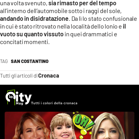
una volta svenuto,
sia rimasto per del tempo
all’interno dell’automobile sotto i raggi del sole,
andando in disidratazione
. Da lì lo stato confusionale
in cui è stato ritrovato nella località dello Ionio e
il
vuoto su quanto vissuto
in quei drammatici e
concitati momenti.
TAG
SAN COSTANTINO
Cronaca
Tutti gli articoli di