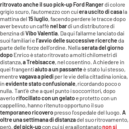
ritrovato anche il suo pick-up Ford Ranger
di colore
LACITYMAG.IT
grigio scuro, l’automezzo con cui
era uscito di casa
la
mattina del
15 luglio
, facendo perdere le tracce dopo
ILREGGINO.IT
aver bevuto un caffè
nel bar
di un distributore di
COSENZACHANNEL.IT
benzina di
Vibo Valentia
. Da qui l’allarme lanciato dai
suoi familiari e
l’avvio delle successive ricerche
da
ILVIBONESE.IT
parte delle forze dell’ordine. Nella
serata del giorno
dopo
Enrico è stato ritrovato a molti chilometri di
CATANZAROCHANNEL.IT
distanza,
a Trebisacce
, nel cosentino. A chiedere in
quei frangenti
aiuto a un passante
è stato lui stesso,
LACAPITALENEWS.IT
mentre
vagava a piedi
per le vie della cittadina ionica,
in
evidente stato confusionale
, ricordando poco o
App
nulla. Tant’è che a quel punto i soccorritori, dopo
ANDROID
averlo
rifocillato con un gelato
e protetto con un
cappellino, hanno ritenuto opportuno il suo
APPLE
temporaneo ricovero
presso l’ospedale del luogo.
A
oltre una settimana di distanza
del suo ritrovamento,
però,
del pick-up
con cui si era allontanato
non si