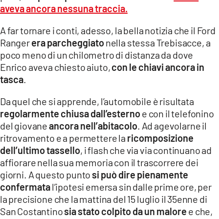
aveva ancora nessuna traccia
.
A far tornare i conti, adesso, la bella notizia che il Ford
Ranger
era parcheggiato
nella stessa Trebisacce, a
poco meno di un chilometro di distanza da dove
Enrico aveva chiesto aiuto,
con le chiavi ancora in
tasca
.
Da quel che si apprende, l’automobile è risultata
regolarmente chiusa dall’esterno
e con il telefonino
del giovane
ancora nell’abitacolo
. Ad agevolarne il
ritrovamento e a permettere la
ricomposizione
dell’ultimo tassello
, i flash che via via continuano ad
affiorare nella sua memoria con il trascorrere dei
giorni. A questo punto
si può dire pienamente
confermata
l’ipotesi emersa sin dalle prime ore, per
la precisione che la mattina del 15 luglio il 35enne di
San Costantino
sia stato
colpito da un malore
e che,