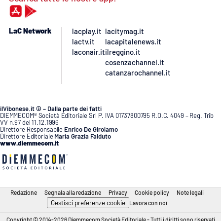
LaC Network
lacplay.it
lacitymag.it
lactv.it
lacapitalenews.it
laconair.it
ilreggino.it
cosenzachannel.it
catanzarochannel.it
ilVibonese.it © – Dalla parte dei fatti
DIEMMECOM® Società Editoriale Srl P. IVA 01737800795 R.O.C. 4049 – Reg. Trib
VV n.97 del 11.12.1996
Direttore Responsabile
Enrico De Girolamo
Direttore Editoriale
Maria Grazia Falduto
www.diemmecom.it
Redazione
Segnala alla redazione
Privacy
Cookie policy
Note legali
Gestisci preferenze cookie
Lavora con noi
Copyright © 2014-2026 Diemmecom Società Editoriale - Tutti i diritti sono riservati