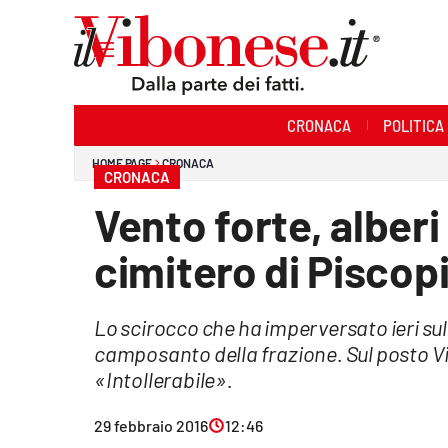
Sezioni
CRONACA
POLITICA
Cronaca
HOME PAGE
CRONACA
CRONACA
Politica
Vento forte, alberi
Sanità
cimitero di Piscop
Ambiente
Lo scirocco che ha imperversato ieri sull
Società
camposanto della frazione. Sul posto Vig
Cultura
«Intollerabile».
Economia e Lavoro
29 febbraio 2016
12:46