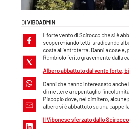
laconair.it
lacitymag.it
VIBOADMIN
Il forte vento di Scirocco che si è ab
ilreggino.it
scoperchiando tetti, sradicando albe
cosenzachannel.it
costa all’entroterra. Danni a cose e
Rombiolo ferito gravemente dalla ca
ilvibonese.it
Albero abbattuto dal vento forte, bi
catanzarochannel.it
Danni che hanno interessato anche la 
lacapitalenews.it
di mettere a repentaglio l’incolumità
Piscopio dove, nel cimitero, alcune 
albero si è abbattuto su una cappell
App
Android
Il Vibonese sferzato dallo Scirocco,