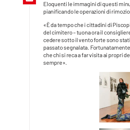
Eloquenti le immagini di questi minut
Apple
pianificando le operazioni di rimozion
«È da tempo che i cittadini di Pisc
del cimitero – tuona ora il consiglie
Vai
cedere sotto il vento forte sono stati
passato segnalata. Fortunatamente, 
che chi si reca a far visita ai propri d
sempre».