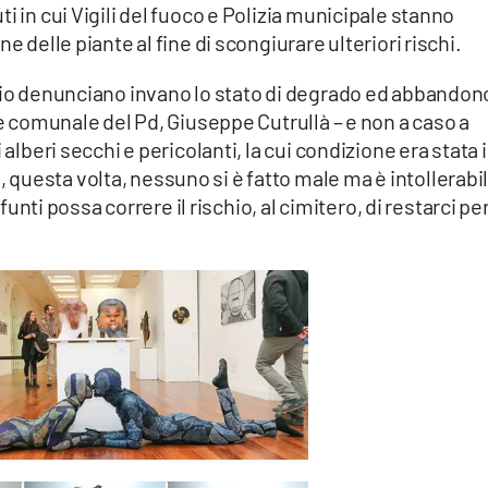
i in cui Vigili del fuoco e Polizia municipale stanno
e delle piante al fine di scongiurare ulteriori rischi.
opio denunciano invano lo stato di degrado ed abbandon
re comunale del Pd, Giuseppe Cutrullà – e non a caso a
 alberi secchi e pericolanti, la cui condizione era stata 
questa volta, nessuno si è fatto male ma è intollerabi
efunti possa correre il rischio, al cimitero, di restarci pe