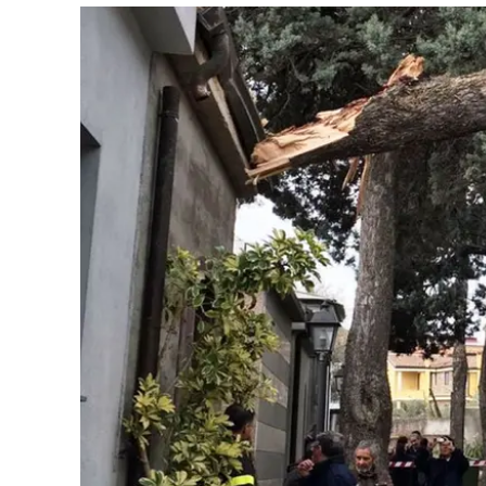
Eventi
Sport
Streaming
LaC TV
Lac Network
LaC OnAir
LaC
Network
lacplay.it
lactv.it