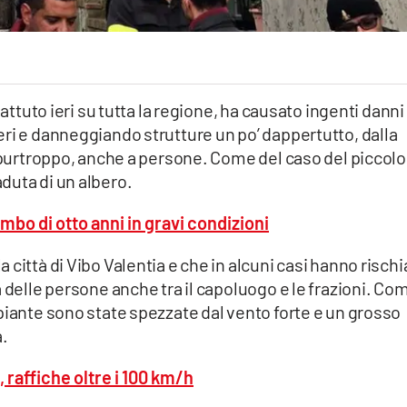
battuto ieri su tutta la regione, ha causato ingenti danni
ri e danneggiando strutture un po’ dappertutto, dalla
, purtroppo, anche a persone. Come del caso del piccolo
duta di un albero.
mbo di otto anni in gravi condizioni
città di Vibo Valentia e che in alcuni casi hanno rischi
 delle persone anche tra il capoluogo e le frazioni. Co
piante sono state spezzate dal vento forte e un grosso
a.
 raffiche oltre i 100 km/h