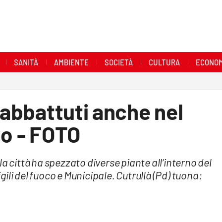
SANITÀ
AMBIENTE
SOCIETÀ
CULTURA
ECONOM
 abbattuti anche nel
io - FOTO
a città ha spezzato diverse piante all’interno del
ili del fuoco e Municipale. Cutrullà (Pd) tuona: