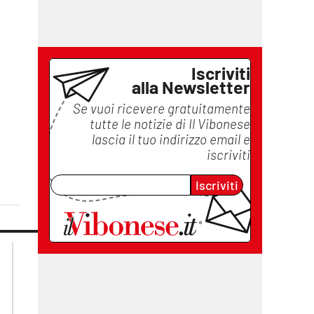
Iscriviti
alla Newsletter
Se vuoi ricevere gratuitamente
tutte le notizie di
Il Vibonese
lascia il tuo indirizzo email e
iscriviti
Iscriviti
lacplay.it
lacitymag.it
lactv.it
lacapitalenews.it
laconair.it
ilreggino.it
cosenzachannel.it