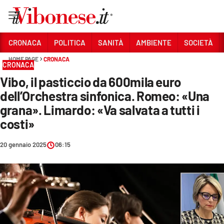
Vai
CRONACA
POLITICA
SANITÀ
AMBIENTE
SOCIETÀ
HOME PAGE
CRONACA
Sezioni
CRONACA
Vibo, il pasticcio da 600mila euro
CRONACA
dell’Orchestra sinfonica. Romeo: «Una
POLITICA
grana». Limardo: «Va salvata a tutti i
costi»
SANITÀ
AMBIENTE
20 gennaio 2025
06:15
SOCIETÀ
CULTURA
ECONOMIA E LAVORO