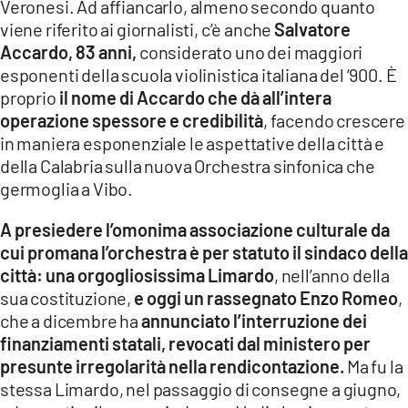
Veronesi. Ad affiancarlo, almeno secondo quanto
viene riferito ai giornalisti, c’è anche
Salvatore
Accardo, 83 anni,
considerato uno dei maggiori
esponenti della scuola violinistica italiana del ‘900. È
proprio
il nome di Accardo che dà all’intera
operazione spessore e credibilità
, facendo crescere
in maniera esponenziale le aspettative della città e
della Calabria sulla nuova Orchestra sinfonica che
germoglia a Vibo.
A presiedere l’omonima associazione culturale da
cui promana l’orchestra è per statuto il sindaco della
città: una orgogliosissima Limardo
, nell’anno della
sua costituzione,
e oggi un rassegnato Enzo Romeo
,
che a dicembre ha
annunciato l’interruzione dei
finanziamenti statali, revocati dal ministero per
presunte irregolarità nella rendicontazione.
Ma fu la
stessa Limardo, nel passaggio di consegne a giugno,