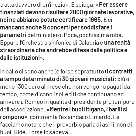
tratta davvero di un’inezia». E spiega: «
Per essere
finanziati devono risultare 2000 giornate lavorative,
noi ne abbiamo potute certificare 1965
. E ci
mancano anche 9 concerti per soddisfare i
parametri
del ministero. Poca, pochissima roba.
Eppure l’Orchestra sinfonica di Calabria è
una realtà
straordinaria che andrebbe difesa dalla politica e
dalle istituzioni»
.
In ballo ci sono anche (e forse soprattutto)
i contratti
a tempo determinato di 30 giovani musicisti:
più o
meno 1300 euro al mese che non vengono pagati da
tempo, come dicono i solleciti che continuano ad
arrivare a Romeo in qualità di presidente pro tempore
dell’associazione.
«Mentre i buoi litigano, i barili si
rompono»
, commenta l’ex sindaco Limardo. Le
facciamo notare che il proverbio parla di asini, non di
buoi. Ride. Forse lo sapeva…