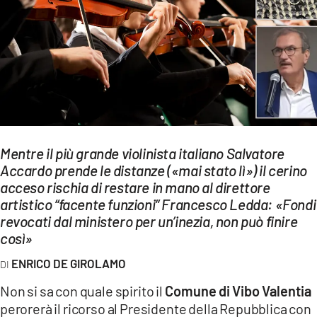
EVENTI
SPORT
Streaming
LAC TV
LAC NETWORK
Mentre il più grande violinista italiano Salvatore
LAC ONAIR
Accardo prende le distanze («mai stato lì») il cerino
acceso rischia di restare in mano al direttore
artistico “facente funzioni” Francesco Ledda: «Fondi
LaC
revocati dal ministero per un’inezia, non può finire
Network
così»
LACPLAY.IT
ENRICO DE GIROLAMO
LACTV.IT
Non si sa con quale spirito il
Comune di Vibo Valentia
LACONAIR.IT
perorerà il ricorso al Presidente della Repubblica con