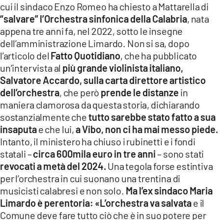
cui il sindaco Enzo Romeo ha chiesto a Mattarella di
LACITYMAG.IT
“salvare” l’Orchestra sinfonica della Calabria
, nata
appena tre anni fa, nel 2022, sotto le insegne
ILREGGINO.IT
dell’amministrazione Limardo. Non si sa, dopo
l’articolo del
Fatto Quotidiano
, che ha pubblicato
COSENZACHANNEL.IT
un’intervista al
più grande violinista italiano,
ILVIBONESE.IT
Salvatore Accardo, sulla carta direttore artistico
dell’orchestra
, che però
prende le distanze
in
CATANZAROCHANNEL.IT
maniera clamorosa da questa storia, dichiarando
sostanzialmente che
tutto sarebbe stato fatto a sua
LACAPITALENEWS.IT
insaputa
e che lui,
a Vibo, non ci ha mai messo piede.
Intanto, il ministero ha chiuso i rubinetti e i fondi
App
statali –
circa 600mila euro in tre anni
– sono stati
ANDROID
revocati a metà del 2024.
Una tegola forse estintiva
per l’orchestra in cui suonano una trentina di
APPLE
musicisti calabresi e non solo.
Ma l’ex sindaco Maria
Limardo è perentoria: «L’orchestra va salvata
e il
Comune deve fare tutto ciò che è in suo potere per