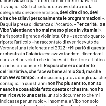
d’intervista
da parte del giornale diretto da Marco
Travaglio: «Se ti chiedono se avevi dato a me la
delega alla direzione artistica,
devi dire di no, devi
dire che stilavi personalmente le programmazioni
».
Da qui la presa di distanza di Accardo:
«Per carità, io a
Vibo Valentia non ho mai messo piede in vita mia!»
,
ha risposto il grande violinista. Che – secondo quanto
riporta l’articolo – ha raccontato di aver ricevuto da
Veronesi una telefonata nel 2022: «
Mi parlò di questa
orchestra in Calabria
che aveva fondato, dicendomi
che avrebbe voluto che io facessi il direttore artistico
e andassi a suonare lì.
Risposi che ero contento
dell’iniziativa, che faceva bene al mio Sud; ma che
non avevo tempo
, e al massimo potevo dargli qualche
consiglio. In questi anni
non l’ho più sentito, non so
neanche cosa abbia fatto questa orchestra, non ho
mai ricevuto una carta
, un solo documento che mi
indicasse per un ruolo». Insomma, a Vibo non solo