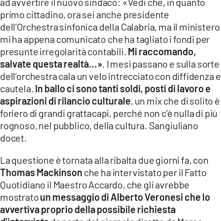
ad avvertire il nuovo sindaco: «Vedi che, in quanto
primo cittadino, ora sei anche presidente
dell’Orchestra sinfonica della Calabria, ma il ministero
mi ha appena comunicato che ha tagliato i fondi per
presunte irregolarità contabili.
Mi raccomando,
salvate questa realtà…»
. I mesi passano e sulla sorte
dell’orchestra cala un velo intrecciato con diffidenza e
cautela.
In ballo ci sono tanti soldi, posti di lavoro e
aspirazioni di rilancio culturale
, un mix che di solito è
foriero di grandi grattacapi, perché non c’è nulla di più
rognoso, nel pubblico, della cultura. Sangiuliano
docet.
La questione è tornata alla ribalta due giorni fa, con
Thomas Mackinson
che ha intervistato per il Fatto
Quotidiano il Maestro Accardo, che gli avrebbe
mostrato
un messaggio di Alberto Veronesi che lo
avvertiva proprio della possibile richiesta