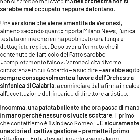
non ci sarebbe mai stato ma
dell’orchestra non si
sarebbe mai occupato neppure da lontano.
Una
versione che viene smentita da Veronesi
,
almeno secondo quanto riporta Milano News, l’unica
testata online che ieri ha pubblicato una lunga e
dettagliata replica. Dopo aver affermato che il
contenuto dell’articolo del Fatto sarebbe
«completamente falso», Veronesi cita diverse
circostanze in cui Accardo – a suo dire
– avrebbe agito
sempre consapevolmente a favore dell’Orchestra
sinfonica di Calabria
, a cominciare dalla firma in calce
all’accettazione dell’incarico di direttore artistico.
Insomma, una patata bollente che ora passa di mano
in mano perché nessuno si vuole scottare
. Il primo
che contattiamo è il sindaco Romeo: «
È sicuramente
una storia di cattiva gestione – premette il primo
cittadino
-. Fu la stessa Limardo a segnalarmi,