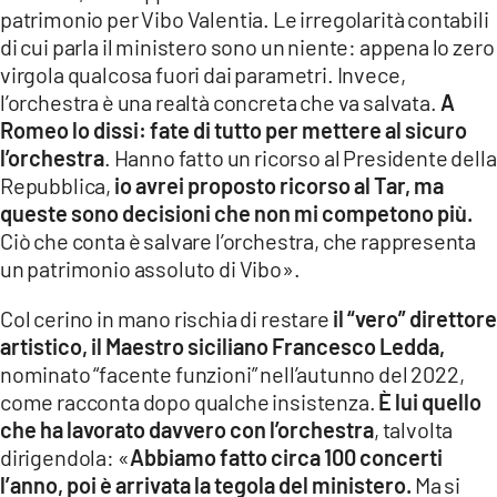
patrimonio per Vibo Valentia. Le irregolarità contabili
di cui parla il ministero sono un niente: appena lo zero
virgola qualcosa fuori dai parametri. Invece,
l’orchestra è una realtà concreta che va salvata.
A
Romeo lo dissi: fate di tutto per mettere al sicuro
l’orchestra
. Hanno fatto un ricorso al Presidente della
Repubblica,
io avrei proposto ricorso al Tar, ma
queste sono decisioni che non mi competono più.
Ciò che conta è salvare l’orchestra, che rappresenta
un patrimonio assoluto di Vibo».
Col cerino in mano rischia di restare
il “vero” direttore
artistico, il Maestro siciliano Francesco Ledda,
nominato “facente funzioni” nell’autunno del 2022,
come racconta dopo qualche insistenza.
È lui quello
che ha lavorato davvero con l’orchestra
, talvolta
dirigendola: «
Abbiamo fatto circa 100 concerti
l’anno, poi è arrivata la tegola del ministero.
Ma si