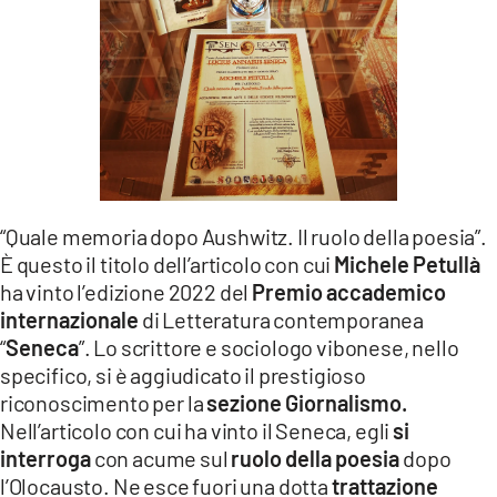
LACITYMAG.IT
ILREGGINO.IT
COSENZACHANNEL.IT
ILVIBONESE.IT
CATANZAROCHANNEL.IT
“Quale memoria dopo Aushwitz. Il ruolo della poesia”.
È questo il titolo dell’articolo con cui
Michele Petullà
LACAPITALENEWS.IT
ha vinto l’edizione 2022 del
Premio accademico
internazionale
di Letteratura contemporanea
App
“
Seneca
”. Lo scrittore e sociologo vibonese, nello
ANDROID
specifico, si è aggiudicato il prestigioso
riconoscimento per la
sezione Giornalismo.
APPLE
Nell’articolo con cui ha vinto il Seneca, egli
si
interroga
con acume sul
ruolo della poesia
dopo
l’Olocausto. Ne esce fuori una dotta
trattazione