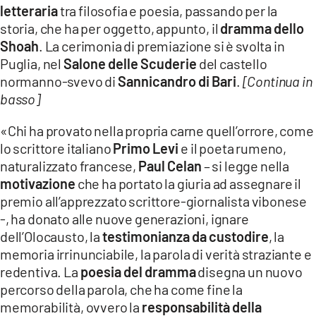
letteraria
tra filosofia e poesia, passando per la
storia, che ha per oggetto, appunto, il
dramma dello
Shoah
. La cerimonia di premiazione si è svolta in
Puglia, nel
Salone delle Scuderie
del castello
normanno-svevo di
Sannicandro di Bari
.
[Continua in
basso]
«Chi ha provato nella propria carne quell’orrore, come
lo scrittore italiano
Primo Levi
e il poeta rumeno,
naturalizzato francese,
Paul Celan
– si legge nella
motivazione
che ha portato la giuria ad assegnare il
premio all’apprezzato scrittore-giornalista vibonese
-, ha donato alle nuove generazioni, ignare
dell’Olocausto, la
testimonianza da custodire
, la
memoria irrinunciabile, la parola di verità straziante e
redentiva. La
poesia del dramma
disegna un nuovo
percorso della parola, che ha come fine la
memorabilità, ovvero la
responsabilità della