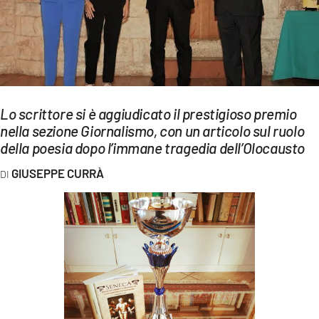
EVENTI
SPORT
Streaming
LAC TV
Lo scrittore si è aggiudicato il prestigioso premio
nella sezione Giornalismo, con un articolo sul ruolo
LAC NETWORK
della poesia dopo l’immane tragedia dell’Olocausto
LAC ONAIR
GIUSEPPE CURRÀ
LaC
Network
LACPLAY.IT
LACTV.IT
LACONAIR.IT