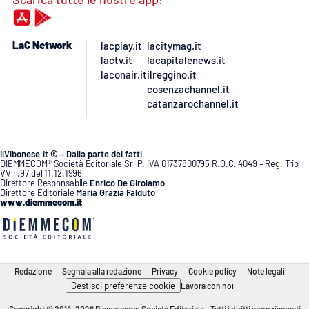
LaC Network
lacplay.it
lacitymag.it
lactv.it
lacapitalenews.it
laconair.it
ilreggino.it
cosenzachannel.it
catanzarochannel.it
ilVibonese.it © – Dalla parte dei fatti
DIEMMECOM® Società Editoriale Srl P. IVA 01737800795 R.O.C. 4049 – Reg. Trib
VV n.97 del 11.12.1996
Direttore Responsabile
Enrico De Girolamo
Direttore Editoriale
Maria Grazia Falduto
www.diemmecom.it
Redazione
Segnala alla redazione
Privacy
Cookie policy
Note legali
Gestisci preferenze cookie
Lavora con noi