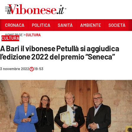
Vai
CRONACA
POLITICA
SANITÀ
AMBIENTE
SOCIETÀ
HOME PAGE
CULTURA
Sezioni
CULTURA
A Bari il vibonese Petullà si aggiudica
CRONACA
l’edizione 2022 del premio “Seneca”
POLITICA
3 novembre 2022
19:53
SANITÀ
AMBIENTE
SOCIETÀ
CULTURA
ECONOMIA E LAVORO