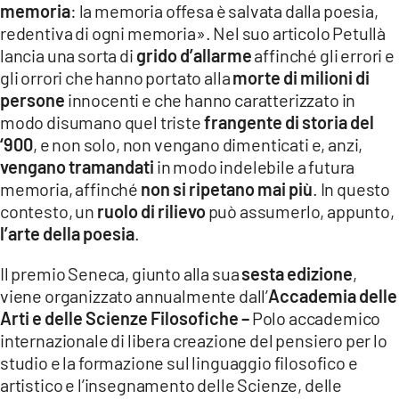
memoria
: la memoria offesa è salvata dalla poesia,
redentiva di ogni memoria». Nel suo articolo Petullà
lancia una sorta di
grido d’allarme
affinché gli errori e
gli orrori che hanno portato alla
morte di milioni di
persone
innocenti e che hanno caratterizzato in
modo disumano quel triste
frangente di storia del
‘900
, e non solo, non vengano dimenticati e, anzi,
vengano tramandati
in modo indelebile a futura
memoria, affinché
non si ripetano mai più
. In questo
contesto, un
ruolo di rilievo
può assumerlo, appunto,
l’arte della poesia
.
Il premio Seneca, giunto alla sua
sesta edizione
,
viene organizzato annualmente dall’
Accademia delle
Arti e delle Scienze Filosofiche –
Polo accademico
internazionale di libera creazione del pensiero per lo
studio e la formazione sul linguaggio filosofico e
artistico e l’insegnamento delle Scienze, delle