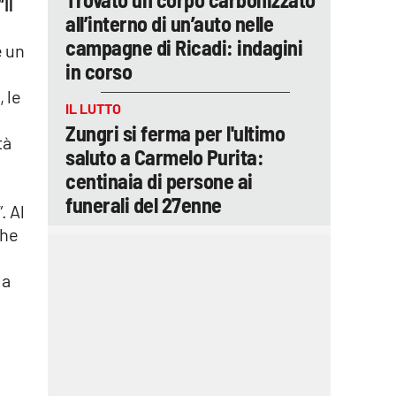
“Il
all’interno di un’auto nelle
campagne di Ricadi: indagini
e un
in corso
 le
IL LUTTO
Zungri si ferma per l'ultimo
tà
saluto a Carmelo Purita:
centinaia di persone ai
funerali del 27enne
. Al
che
la