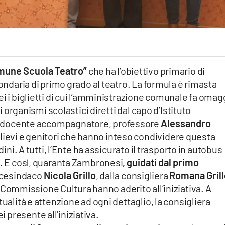
mune Scuola Teatro”
che ha l’obiettivo primario di
condaria di primo grado al teatro. La formula è rimasta
ei i biglietti di cui l’amministrazione comunale fa omag
li organismi scolastici diretti dal capo d’Istituto
 il docente accompagnatore, professore
Alessandro
allievi e genitori che hanno inteso condividere questa
dini. A tutti, l’Ente ha assicurato il trasporto in autobus
e. E così, quaranta Zambronesi
, guidati dal primo
icesindaco
Nicola Grillo
, dalla consigliera
Romana Gril
Commissione Cultura hanno aderito all’iniziativa. A
tualità e attenzione ad ogni dettaglio, la consigliera
i presente all’iniziativa.