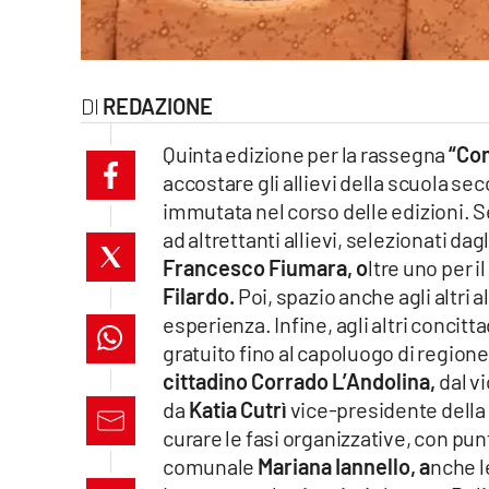
laconair.it
lacitymag.it
REDAZIONE
ilreggino.it
Quinta edizione per la rassegna
“Co
accostare gli allievi della scuola se
cosenzachannel.it
immutata nel corso delle edizioni. S
ad altrettanti allievi, selezionati dag
ilvibonese.it
Francesco Fiumara, o
ltre uno per
catanzarochannel.it
Filardo.
Poi, spazio anche agli altri 
esperienza. Infine, agli altri concitta
lacapitalenews.it
gratuito fino al capoluogo di region
cittadino Corrado L’Andolina,
dal v
da
Katia Cutrì
vice-presidente della 
App
curare le fasi organizzative, con pun
Android
comunale
Mariana Iannello, a
nche le