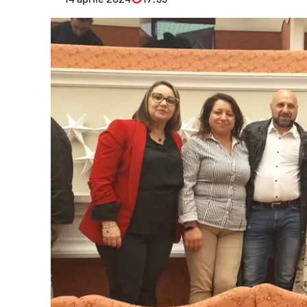
Eventi
Sport
Streaming
LaC TV
Lac Network
LaC OnAir
LaC
Network
lacplay.it
lactv.it