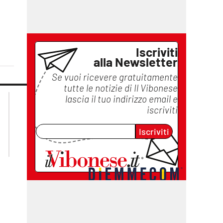
Iscriviti
alla Newsletter
Se vuoi ricevere gratuitamente
tutte le notizie di
Il Vibonese
lacplay.it
lacitymag.it
lascia il tuo indirizzo email e
lactv.it
lacapitalenews.it
iscriviti
laconair.it
ilreggino.it
Iscriviti
cosenzachannel.it
catanzarochannel.it