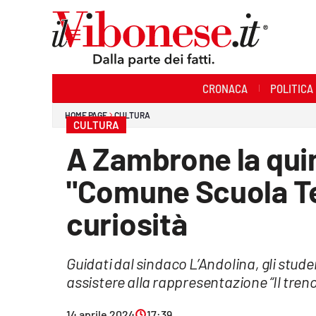
Sezioni
CRONACA
POLITICA
Cronaca
HOME PAGE
CULTURA
CULTURA
Politica
A Zambrone la qui
Sanità
"Comune Scuola Tea
Ambiente
curiosità
Società
Guidati dal sindaco L’Andolina, gli stud
Cultura
assistere alla rappresentazione “Il treno
Economia e Lavoro
14 aprile 2024
17:39