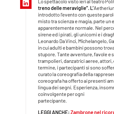
Lo spettacolo visto ieri al teatro Pol
Apple
treno delle meraviglie”. L’
Aetherium
introdotto l’evento con queste parole
misto tra scienza e magia, parte un
apparentemente normale. Nel percorso
Vai
sirene ed i pirati, gli unicorni e i dr
Leonardo Da Vinci, Michelangelo, Gali
in cui adulti e bambini possono trov
stupore. Tante avventure, favole e s
trampolieri, danzatrici aeree, attori
termine, i partecipanti si sono soffe
curato la coreografia della rappresen
coreografa ha offerto ai presenti am
lingua dei segni. Esperienza, insomm
coinvolgente per ogni
partecipante.
LEGGI ANCHE:
Zambrone nel ricord