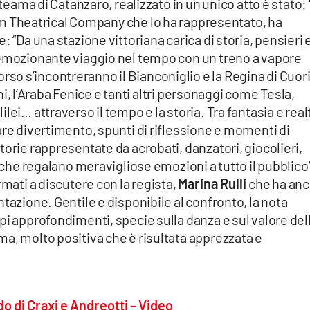
iteama di Catanzaro, realizzato in un unico atto è stato:
 Theatrical Company che lo ha rappresentato, ha
: “Da una stazione vittoriana carica di storia, pensieri 
 emozionante viaggio nel tempo con un treno a vapore
 s’incontreranno il Bianconiglio e la Regina di Cuori,
aghi, l’Araba Fenice e tanti altri personaggi come Tesla,
lei… attraverso il tempo e la storia. Tra fantasia e real
are divertimento, spunti di riflessione e momenti di
torie rappresentate da acrobati, danzatori, giocolieri,
, che regalano meravigliose emozioni a tutto il pubblico”
rmati a discutere con la regista,
Marina Rulli
che ha an
tazione. Gentile e disponibile al confronto, la nota
pi approfondimenti, specie sulla danza e sul valore del
a, molto positiva che è risultata apprezzata e
o di Craxi e Andreotti – Video