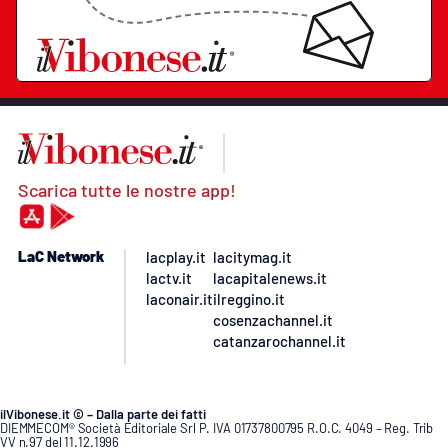
Scarica tutte le nostre app!
LaC Network
lacplay.it
lacitymag.it
lactv.it
lacapitalenews.it
laconair.it
ilreggino.it
cosenzachannel.it
catanzarochannel.it
ilVibonese.it © – Dalla parte dei fatti
DIEMMECOM® Società Editoriale Srl P. IVA 01737800795 R.O.C. 4049 – Reg. Trib
VV n.97 del 11.12.1996