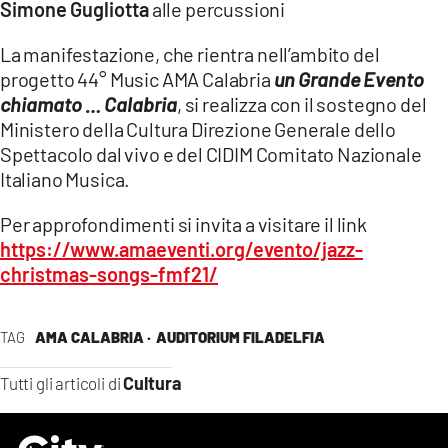
Simone Gugliotta
alle percussioni
LACITYMAG.IT
La manifestazione, che rientra
nell’ambito del
ILREGGINO.IT
progetto 44° Music AMA Calabria
un Grande Evento
chiamato … Calabria
, si realizza con il sostegno del
COSENZACHANNEL.IT
Ministero della Cultura Direzione Generale dello
Spettacolo dal vivo e del CIDIM Comitato Nazionale
ILVIBONESE.IT
Italiano Musica.
CATANZAROCHANNEL.IT
Per approfondimenti si invita a visitare il link
LACAPITALENEWS.IT
https://www.amaeventi.org/evento/jazz-
christmas-songs-fmf21/
App
ANDROID
TAG
AMA CALABRIA ·
AUDITORIUM FILADELFIA
APPLE
Cultura
Tutti gli articoli di