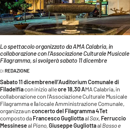
EVENTI
SPORT
Streaming
LAC TV
Lo spettacolo organizzato da AMA Calabria, in
collaborazione con l’Associazione Culturale Musicale
LAC NETWORK
Filagramma, si svolgerà sabato 11 dicembre
LAC ONAIR
REDAZIONE
Sabato 11 dicembrenell’Auditorium Comunale di
LaC
Filadelfia
con inizio alle
ore 18,30 A
MA Calabria, in
Network
collaborazione con l’Associazione Culturale Musicale
LACPLAY.IT
Filagramma e
l
a locale Amministrazione Comunale,
organizza un
concerto del Filagramma 4Tet
LACTV.IT
composto da
Francesco Gugliotta
al
Sax,
Ferruccio
LACONAIR.IT
Messinese
al
Piano,
Giuseppe Gugliotta
al
Basso e