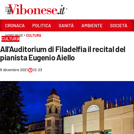
Vai
CRONACA
POLITICA
SANITÀ
AMBIENTE
SOCIETÀ
HOME PAGE
CULTURA
Sezioni
CULTURA
All'Auditorium di Filadelfia il recital del
CRONACA
pianista Eugenio Aiello
POLITICA
9 dicembre 2021
12:23
SANITÀ
AMBIENTE
SOCIETÀ
CULTURA
ECONOMIA E LAVORO