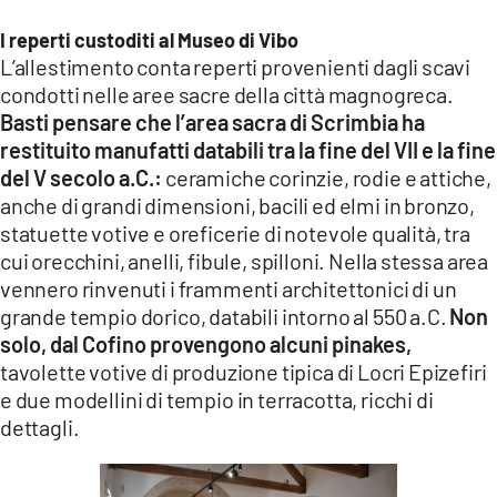
I reperti custoditi al Museo di Vibo
L’allestimento conta reperti provenienti dagli scavi
condotti nelle aree sacre della città magnogreca.
Basti pensare che l’area sacra di Scrimbia ha
restituito manufatti databili tra la fine del VII e la fine
del V secolo a.C.:
ceramiche corinzie, rodie e attiche,
anche di grandi dimensioni, bacili ed elmi in bronzo,
statuette votive e oreficerie di notevole qualità, tra
cui orecchini, anelli, fibule, spilloni. Nella stessa area
vennero rinvenuti i frammenti architettonici di un
grande tempio dorico, databili intorno al 550 a.C.
Non
solo, dal Cofino provengono alcuni pinakes,
tavolette votive di produzione tipica di Locri Epizefiri
e due modellini di tempio in terracotta, ricchi di
dettagli.