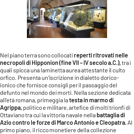
Nel piano terra sono collocati
reperti ritrovati nelle
necropoli di Hipponion (fine VII – IV secolo a.C.),
tra i
quali spicca una laminetta aurea attestante il culto
orfico. Presenta un’iscrizione in dialetto dorico-
ionico che fornisce consigli per il passaggio del
defunto nel mondo dei morti. Nella sezione dedicata
all’età romana, primeggia la
testa in marmo di
Agrippa,
politico e militare, artefice di molti trionfi di
Ottaviano tra cui la vittoria navale nella
battaglia di
Azio contro le forze di Marco Antonio e Cleopatra.
Al
primo piano, il ricco monetiere della collezione