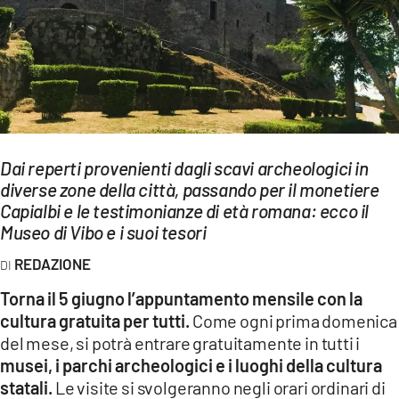
EVENTI
SPORT
Streaming
LAC TV
Dai reperti provenienti dagli scavi archeologici in
LAC NETWORK
diverse zone della città, passando per il monetiere
Capialbi e le testimonianze di età romana: ecco il
LAC ONAIR
Museo di Vibo e i suoi tesori
LaC
REDAZIONE
Network
Torna il 5 giugno l’appuntamento mensile con la
LACPLAY.IT
cultura gratuita per tutti.
Come ogni prima domenica
del mese, si potrà entrare gratuitamente in tutti i
LACTV.IT
musei, i parchi archeologici e i luoghi della cultura
LACONAIR.IT
statali.
Le visite si svolgeranno negli orari ordinari di