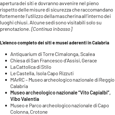
apertura dei siti e dovranno avvenire nel pieno
LACITYMAG.IT
rispetto delle misure di sicurezza che raccomandano
fortemente l’utilizzo della mascherina all’interno dei
ILREGGINO.IT
luoghi chiusi. Alcune sedi sono visitabili solo su
prenotazione.
[Continua in basso]
COSENZACHANNEL.IT
ILVIBONESE.IT
L’elenco completo dei siti e musei aderenti in Calabria
CATANZAROCHANNEL.IT
Antiquarium di Torre Cimalonga, Scalea
Chiesa di San Francesco d’Assisi, Gerace
LACAPITALENEWS.IT
La Cattolica di Stilo
Le Castella, Isola Capo Rizzuti
App
MArRC – Museo archeologico nazionale di Reggio
Calabria
ANDROID
Museo archeologico nazionale “Vito Capialbi”,
APPLE
Vibo Valentia
Museo e Parco archeologico nazionale di Capo
Colonna, Crotone