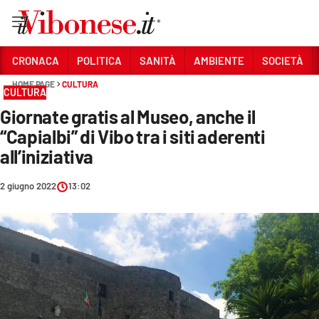
Vai
CRONACA
POLITICA
SANITÀ
AMBIENTE
SOCIETÀ
HOME PAGE
CULTURA
Sezioni
CULTURA
Giornate gratis al Museo, anche il
CRONACA
“Capialbi” di Vibo tra i siti aderenti
POLITICA
all’iniziativa
SANITÀ
2 giugno 2022
13:02
AMBIENTE
SOCIETÀ
CULTURA
ECONOMIA E LAVORO