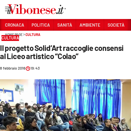
Vai
CRONACA
POLITICA
SANITÀ
AMBIENTE
SOCIETÀ
HOME PAGE
CULTURA
Sezioni
CULTURA
Il progetto Solid’Art raccoglie consensi
CRONACA
al Liceo artistico “Colao”
POLITICA
8 febbraio 2016
19:43
SANITÀ
AMBIENTE
SOCIETÀ
CULTURA
ECONOMIA E LAVORO