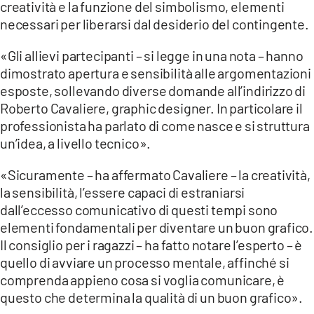
creatività e la funzione del simbolismo, elementi
LACITYMAG.IT
necessari per liberarsi dal desiderio del contingente.
ILREGGINO.IT
«Gli allievi partecipanti – si legge in una nota – hanno
dimostrato apertura e sensibilità alle argomentazioni
COSENZACHANNEL.IT
esposte, sollevando diverse domande all’indirizzo di
Roberto Cavaliere, graphic designer. In particolare il
ILVIBONESE.IT
professionista ha parlato di come nasce e si struttura
CATANZAROCHANNEL.IT
un’idea, a livello tecnico».
LACAPITALENEWS.IT
«Sicuramente – ha affermato Cavaliere – la creatività,
la sensibilità, l’essere capaci di estraniarsi
dall’eccesso comunicativo di questi tempi sono
App
elementi fondamentali per diventare un buon grafico.
ANDROID
Il consiglio per i ragazzi – ha fatto notare l’esperto – è
quello di avviare un processo mentale, affinché si
APPLE
comprenda appieno cosa si voglia comunicare, è
questo che determina la qualità di un buon grafico».