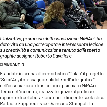
EVENTI
SPORT
Streaming
LAC TV
L’iniziativa, promossa dall’associazione MiPiAci, ha
dato vita ad una partecipata e interessante lezione
LAC NETWORK
su creatività e comunicazione tenuta dall’esperto
graphic designer Roberto Cavaliere.
LAC ONAIR
VIBOADMIN
LaC
E’ andato in scena al liceo artistico “Colao” il progetto
Network
“Solid’Art, il messaggio solidale nell’arte grafica”
LACPLAY.IT
dell’associazione di psicologi e psichiatri MiPiAci.
Tema dell’incontro, realizzato grazie al proficuo
LACTV.IT
rapporto di collaborazione con il dirigente scolastico
Raffaele Suppa ed il vice Giancarlo Staropoli, la
LACONAIR.IT