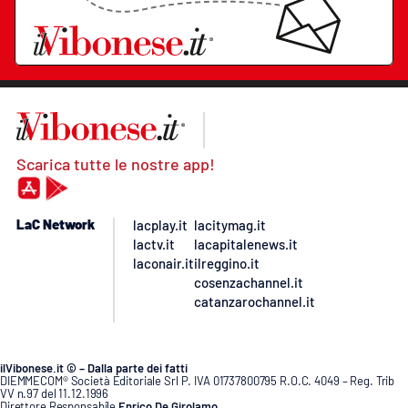
Scarica tutte le nostre app!
LaC Network
lacplay.it
lacitymag.it
lactv.it
lacapitalenews.it
laconair.it
ilreggino.it
cosenzachannel.it
catanzarochannel.it
ilVibonese.it © – Dalla parte dei fatti
DIEMMECOM® Società Editoriale Srl P. IVA 01737800795 R.O.C. 4049 – Reg. Trib
VV n.97 del 11.12.1996
Direttore Responsabile
Enrico De Girolamo