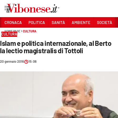
Vai
CRONACA
POLITICA
SANITÀ
AMBIENTE
SOCIETÀ
HOME PAGE
CULTURA
Sezioni
CULTURA
Islam e politica internazionale, al Berto
CRONACA
la lectio magistralis di Tottoli
POLITICA
20 gennaio 2016
15:06
SANITÀ
AMBIENTE
SOCIETÀ
CULTURA
ECONOMIA E LAVORO