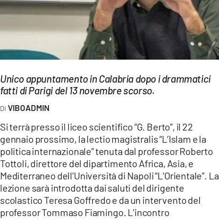
EVENTI
SPORT
Streaming
LAC TV
Unico appuntamento in Calabria dopo i drammatici
fatti di Parigi del 13 novembre scorso.
LAC NETWORK
VIBOADMIN
LAC ONAIR
Si terrà presso il liceo scientifico “G. Berto”, il 22
gennaio prossimo, la lectio magistralis “L’Islam e la
LaC
politica internazionale” tenuta dal professor Roberto
Network
Tottoli, direttore del dipartimento Africa, Asia, e
LACPLAY.IT
Mediterraneo dell’Università di Napoli “L’Orientale”. La
lezione sarà introdotta dai saluti del dirigente
LACTV.IT
scolastico Teresa Goffredo e da un intervento del
LACONAIR.IT
professor Tommaso Fiamingo. L’incontro