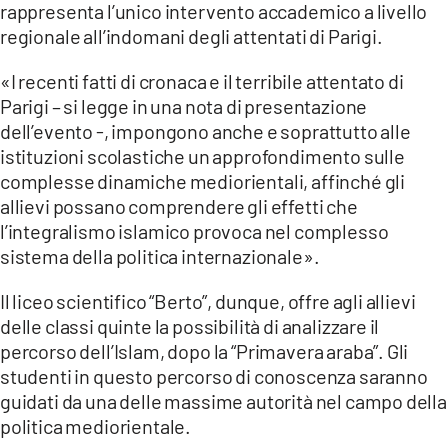
rappresenta l’unico intervento accademico a livello
LACITYMAG.IT
regionale all’indomani degli attentati di Parigi.
ILREGGINO.IT
«I recenti fatti di cronaca e il terribile attentato di
Parigi – si legge in una nota di presentazione
COSENZACHANNEL.IT
dell’evento -, impongono anche e soprattutto alle
istituzioni scolastiche un approfondimento sulle
ILVIBONESE.IT
complesse dinamiche mediorientali, affinché gli
CATANZAROCHANNEL.IT
allievi possano comprendere gli effetti che
l’integralismo islamico provoca nel complesso
LACAPITALENEWS.IT
sistema della politica internazionale».
Il liceo scientifico “Berto”, dunque, offre agli allievi
App
delle classi quinte la possibilità di analizzare il
ANDROID
percorso dell’Islam, dopo la “Primavera araba”. Gli
studenti in questo percorso di conoscenza saranno
APPLE
guidati da una delle massime autorità nel campo della
politica mediorientale.