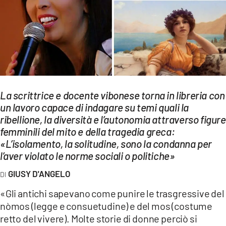
EVENTI
SPORT
Streaming
LAC TV
La scrittrice e docente vibonese torna in libreria con
LAC NETWORK
un lavoro capace di indagare su temi quali la
ribellione, la diversità e l’autonomia attraverso figure
LAC ONAIR
femminili del mito e della tragedia greca:
«L’isolamento, la solitudine, sono la condanna per
LaC
l’aver violato le norme sociali o politiche»
Network
GIUSY D'ANGELO
LACPLAY.IT
«Gli antichi sapevano come punire le trasgressive del
LACTV.IT
nòmos (legge e consuetudine) e del mos (costume
LACONAIR.IT
retto del vivere). Molte storie di donne perciò si