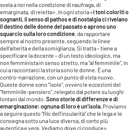
svela a noi nella condizione di naufraga, di
emarginata, di reietta». In ogni storia «
i toni coloriti o
sognanti, il senso di pathos e di nostalgia ci rivelano
il destino delle donne del passato e aprono uno
squarcio sulla loro condizione
, da rapportare
sempre al nostro presente, seguendo le linee
dell’alterità e della somiglianza. Si tratta – tiene a
specificare la docente – di un testo ideologico, ma
non femminista in senso stretto, ma “al femminile”, in
cui a raccontarci la storia sono le donne. È una
contro-narrazione, con un punto di vista nuovo.
Queste donne sono “isole”, ovvero le eccezioni del
“femminile-pensiero”, relegato dal potere su luoghi
lontani dal mondo.
Sono storie di differenze e di
emarginazione: ognuna di loro è un’isola.
Proviamo
a seguire questo “filo dell’insularità” che le lega e le
consegna sotto una luce diversa, di certo più
autentica e vera. Vediamo dove ci conduce».