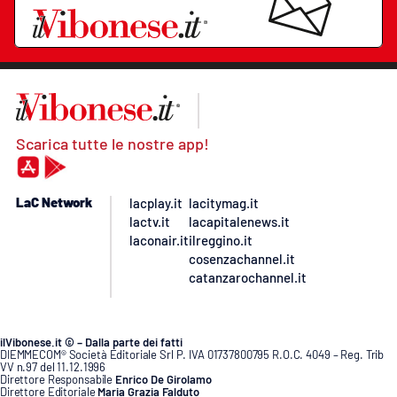
Scarica tutte le nostre app!
LaC Network
lacplay.it
lacitymag.it
lactv.it
lacapitalenews.it
laconair.it
ilreggino.it
cosenzachannel.it
catanzarochannel.it
ilVibonese.it © – Dalla parte dei fatti
DIEMMECOM® Società Editoriale Srl P. IVA 01737800795 R.O.C. 4049 – Reg. Trib
VV n.97 del 11.12.1996
Direttore Responsabile
Enrico De Girolamo
Direttore Editoriale
Maria Grazia Falduto