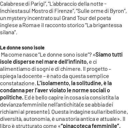
Calabrese di Parigi”, “L’abbraccio della notte -
Inchiesta sul Mostro di Firenze”, “Sulle orme di Byron”,
un mystery incentrato sul Grand Tour del poeta
inglese a Roma e il racconto storico “La brigantessa
silana”.
Le donne sono isole
Ma come nasce “Le donne sono isole”? «
Siamo tutti
isole disperse nel mare dell’infinito,
e ci
alimentiamo di sogni e di chimere. Il progetto –
spiega la docente – è nato da questa semplice
constatazione.
L’isolamento, la solitudine, è la
condanna per l’aver violato le norme sociali o
politiche.
Ed è bello capire in cosa sia consistita la
devianza femminile nell’antichità (e se abbia dei
richiami al presente). Questa indagine sulla ribellione,
diversità, autonomia, è una storia antica e attuale». Il
libro è strutturato come «
“pinacoteca femminile”,