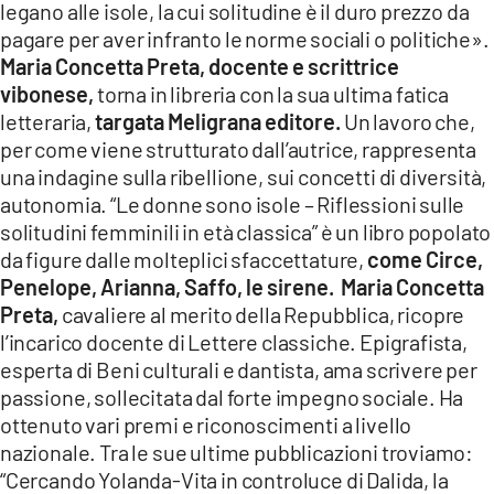
legano alle isole, la cui solitudine è il duro prezzo da
LACITYMAG.IT
pagare per aver infranto le norme sociali o politiche».
Maria Concetta Preta, docente e scrittrice
ILREGGINO.IT
vibonese,
torna in libreria con la sua ultima fatica
letteraria,
targata Meligrana editore.
Un lavoro che,
COSENZACHANNEL.IT
per come viene strutturato dall’autrice, rappresenta
ILVIBONESE.IT
una indagine sulla ribellione, sui concetti di diversità,
autonomia. “Le donne sono isole – Riflessioni sulle
CATANZAROCHANNEL.IT
solitudini femminili in età classica” è un libro popolato
da figure dalle molteplici sfaccettature,
come Circe,
LACAPITALENEWS.IT
Penelope, Arianna, Saffo, le sirene. Maria Concetta
Preta,
cavaliere al merito della Repubblica, ricopre
App
l’incarico docente di Lettere classiche. Epigrafista,
esperta di Beni culturali e dantista, ama scrivere per
ANDROID
passione, sollecitata dal forte impegno sociale. Ha
APPLE
ottenuto vari premi e riconoscimenti a livello
nazionale. Tra le sue ultime pubblicazioni troviamo:
“Cercando Yolanda-Vita in controluce di Dalida, la