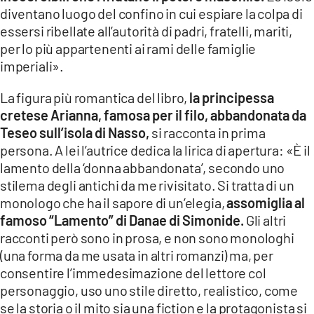
diventano luogo del confino in cui espiare la colpa di
essersi ribellate all’autorità di padri, fratelli, mariti,
per lo più appartenenti ai rami delle famiglie
imperiali».
La figura più romantica del libro,
la principessa
cretese Arianna, famosa per il filo, abbandonata da
Teseo sull’isola di Nasso,
si racconta in prima
persona. A lei l’autrice dedica la lirica di apertura: «È il
lamento della ‘donna abbandonata’, secondo uno
stilema degli antichi da me rivisitato. Si tratta di un
monologo che ha il sapore di un’elegia,
assomiglia al
famoso “Lamento” di Danae di Simonide.
Gli altri
racconti però sono in prosa, e non sono monologhi
(una forma da me usata in altri romanzi) ma, per
consentire l’immedesimazione del lettore col
personaggio, uso uno stile diretto, realistico, come
se la storia o il mito sia una fiction e la protagonista si