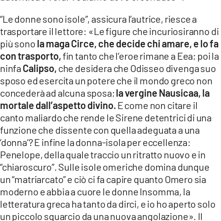
“Le donne sono isole”, assicura l’autrice, riesce a
trasportare il lettore: «Le figure che incuriosiranno di
più sono
la maga Circe, che decide chi amare, e lo fa
con trasporto,
fin tanto che l’eroe rimane a Eea; poi la
ninfa
Calipso,
che desidera che Odisseo divenga suo
sposo ed esercita un potere che il mondo greco non
concederà ad alcuna sposa;
la vergine Nausicaa, la
mortale dall’aspetto divino.
E come non citare il
canto maliardo che rende le Sirene detentrici di una
funzione che dissente con quella adeguata a una
‘donna’? E infine la donna-isola per eccellenza:
Penelope, della quale traccio un ritratto nuovo e in
“chiaroscuro”. Sulle isole omeriche domina dunque
un “matriarcato” e ciò ci fa capire quanto Omero sia
moderno e abbia a cuore le donne Insomma, la
letteratura greca ha tanto da dirci, e io ho aperto solo
un piccolo squarcio da una nuova angolazione». Il