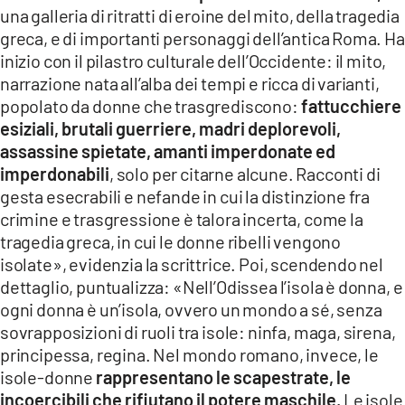
una galleria di ritratti di eroine del mito, della tragedia
greca, e di importanti personaggi dell’antica Roma. Ha
inizio con il pilastro culturale dell’Occidente: il mito,
narrazione nata all’alba dei tempi e ricca di varianti,
popolato da donne che trasgrediscono:
fattucchiere
esiziali, brutali guerriere, madri deplorevoli,
assassine spietate, amanti imperdonate ed
imperdonabili
, solo per citarne alcune. Racconti di
gesta esecrabili e nefande in cui la distinzione fra
crimine e trasgressione è talora incerta, come la
tragedia greca, in cui le donne ribelli vengono
isolate», evidenzia la scrittrice. Poi, scendendo nel
dettaglio, puntualizza: «Nell’Odissea l’isola è donna, e
ogni donna è un’isola, ovvero un mondo a sé, senza
sovrapposizioni di ruoli tra isole: ninfa, maga, sirena,
principessa, regina. Nel mondo romano, invece, le
isole-donne
rappresentano le scapestrate, le
incoercibili che rifiutano il potere maschile.
Le isole