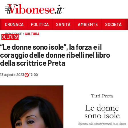
Vai
CRONACA
POLITICA
SANITÀ
AMBIENTE
SOCIETÀ
HOME PAGE
CULTURA
Sezioni
CULTURA
“Le donne sono isole”, la forza e il
CRONACA
coraggio delle donne ribelli nel libro
POLITICA
della scrittrice Preta
SANITÀ
13 agosto 2023
17:00
AMBIENTE
SOCIETÀ
CULTURA
ECONOMIA E LAVORO