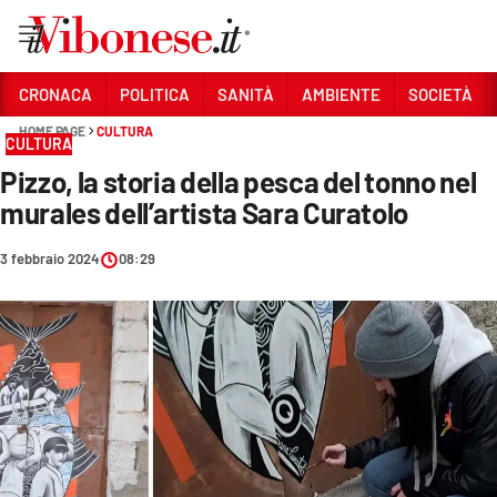
Vai
CRONACA
POLITICA
SANITÀ
AMBIENTE
SOCIETÀ
HOME PAGE
CULTURA
Sezioni
CULTURA
Pizzo, la storia della pesca del tonno nel
CRONACA
murales dell’artista Sara Curatolo
POLITICA
3 febbraio 2024
08:29
SANITÀ
AMBIENTE
SOCIETÀ
CULTURA
ECONOMIA E LAVORO