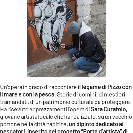
LACITYMAG.IT
ILREGGINO.IT
COSENZACHANNEL.IT
ILVIBONESE.IT
CATANZAROCHANNEL.IT
LACAPITALENEWS.IT
Un’opera in grado di raccontare
il legame di Pizzo con
App
il mare e con la pesca
. Storie di uomini, di mestieri
ANDROID
tramandati, di un patrimonio culturale da proteggere.
Ha ricevuto apprezzamenti l’opera di
Sara Curatolo,
APPLE
giovane artista locale che ha realizzato, su un vecchio
portone nella città napitina,
un dipinto dedicato ai
pescatori, inserito nel progetto “Porte d’artista” di