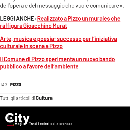
dell’opera e del messaggio che vuole comunicare».
LEGGI ANCHE:
Realizzato a Pizzo un murales che
raffigura Gioacchino Murat
Arte, musica e poesia: successo per l’iniziativa
culturale in scena a Pizzo
Il Comune di Pizzo sperimenta un nuovo bando
pubblico a favore dell’ambiente
TAG
PIZZO
Cultura
Tutti gli articoli di