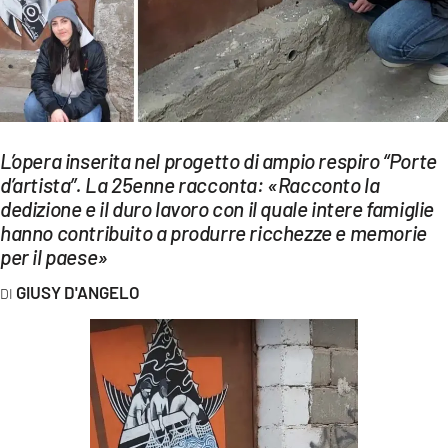
EVENTI
SPORT
Streaming
LAC TV
L’opera inserita nel progetto di ampio respiro “Porte
d’artista”. La 25enne racconta: «Racconto la
LAC NETWORK
dedizione e il duro lavoro con il quale intere famiglie
hanno contribuito a produrre ricchezze e memorie
LAC ONAIR
per il paese»
GIUSY D'ANGELO
LaC
Network
LACPLAY.IT
LACTV.IT
LACONAIR.IT