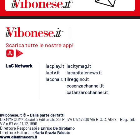
Scarica tutte le nostre app!
LaC Network
lacplay.it
lacitymag.it
lactv.it
lacapitalenews.it
laconair.it
ilreggino.it
cosenzachannel.it
catanzarochannel.it
ilVibonese.it © – Dalla parte dei fatti
DIEMMECOM® Società Editoriale Srl P. IVA 01737800795 R.O.C. 4049 – Reg. Trib
VV n.97 del 11.12.1996
Direttore Responsabile
Enrico De Girolamo
Direttore Editoriale
Maria Grazia Falduto
www.diemmecom.it