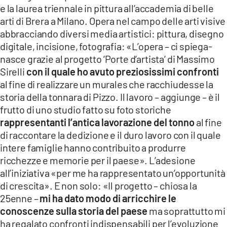
e la laurea triennale in pittura all’accademia di belle
arti di Brera a Milano. Opera nel campo delle arti visive
abbracciando diversi media artistici: pittura, disegno
digitale, incisione, fotografia: «L’opera – ci spiega-
nasce grazie al progetto ‘Porte d’artista’ di Massimo
Sirelli
con il quale ho avuto preziosissimi confronti
al fine di realizzare un murales che racchiudesse la
storia della tonnara di Pizzo. Il lavoro – aggiunge – è il
frutto di uno studio fatto su foto storiche
rappresentanti l’antica lavorazione del tonno
al fine
di raccontare la dedizione e il duro lavoro con il quale
intere famiglie hanno contribuito a produrre
ricchezze e memorie per il paese». L’adesione
all’iniziativa «per me ha rappresentato un’opportunità
di crescita». E non solo: «Il progetto – chiosa la
25enne –
mi ha dato modo di arricchire le
conoscenze sulla storia del paese
ma soprattutto mi
ha regalato confronti indispensabili per l’evoluzione