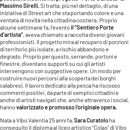
Massimo Sirelli.
Si tratta, più nel dettaglio, di una
iniziativa di Street art che sta portando colore e una
ventata di novità nella cittadina costiera. Proprio
alcune settimane fa, l’evento
il “Sentiero Porte
d’artista”
, aveva chiamato a raccolta diversi giovani
professionisti. Il progetto mira al recupero di porzioni
di territorio più isolate, a rischio abbandono e
degrado. Proprio per questo, serrande, portoni e
finestre, diventano supporti su cui gli artisti
intervengono con suggestive opere. Un modo per
costruire nuovi percorsi alla scoperta dei borghi
calabresi. Il lavoro dedicato alla pesca ha riscosso
commenti positivi, da parte di semplici cittadini e
anche di artisti navigati che, anche attraverso i social,
hanno
valorizzato e promosso l’originale opera.
Nata a Vibo Valentia 25 anni fa,
Sara Curatolo
ha
conseguito il diploma al liceo artistico “Colao” di Vibo