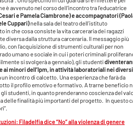
 è avvenuto nel corso dell’incontro tra l’educatrice
y Cesari e Pamela Ciambrone) e accompagnatori (Paol
le Cuppari)
nella sala del teatro dell’istituto
o in che cosa consiste la vita carceraria dei ragazzi
 diversa dalla struttura carceraria. Il messaggio più
io, con l’acquisizione di strumenti culturali per non
do umano e sociale in cui i poteri criminali proliferan
lmente si svolgerà a gennaio), gli studenti
diventera
i minori dell’Ipm, in attività laboratoriali nei diversi
à un incontro di calcetto. Una esperienza che farà da
tto il profilo emotivo e formativo. A trarne beneficio 
o gli studenti, in quanto prenderanno coscienza del val
 delle finalità più importanti del progetto. In questo 
ri”.
tuzioni: Filadelfia dice “No” alla violenza di genere