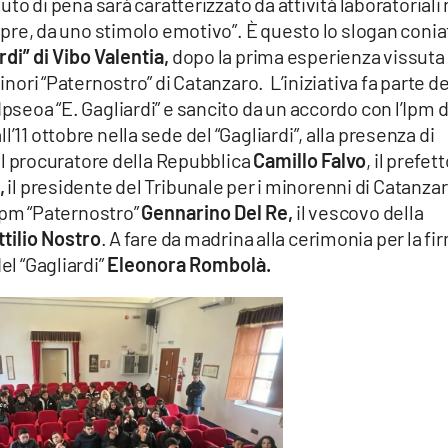
tuto di pena sarà caratterizzato da attività laboratoriali 
sempre, da uno stimolo emotivo”. È questo lo slogan conia
rdi” di Vibo Valentia,
dopo la prima esperienza vissuta
minori “Paternostro” di Catanzaro. L’iniziativa fa parte de
Ipseoa “E. Gagliardi” e sancito da un accordo con l’Ipm d
’11 ottobre nella sede del “Gagliardi”, alla presenza di
i il procuratore della Repubblica
Camillo Falvo
, il prefett
,
il presidente del Tribunale per i minorenni di Catanza
’Ipm “Paternostro”
Gennarino Del Re,
il vescovo della
ttilio Nostro
. A fare da madrina alla cerimonia per la fi
el “Gagliardi”
Eleonora Rombolà.