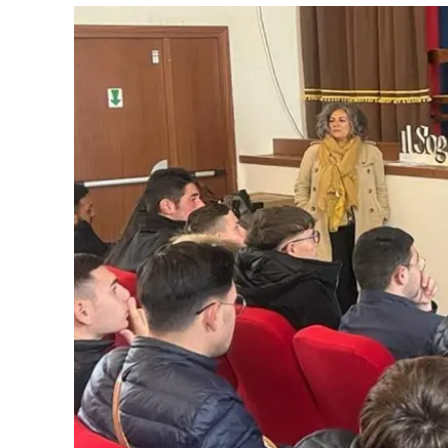
Eventi
Sport
Streaming
LaC TV
Lac Network
LaC OnAir
LaC
Network
lacplay.it
lactv.it