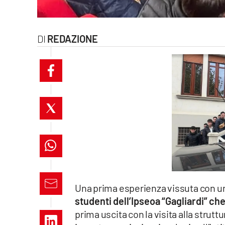
laconair.it
lacitymag.it
REDAZIONE
ilreggino.it
cosenzachannel.it
ilvibonese.it
catanzarochannel.it
lacapitalenews.it
Una prima esperienza vissuta con u
App
studenti dell’Ipseoa “Gagliardi” ch
Android
prima uscita con la visita alla strutt