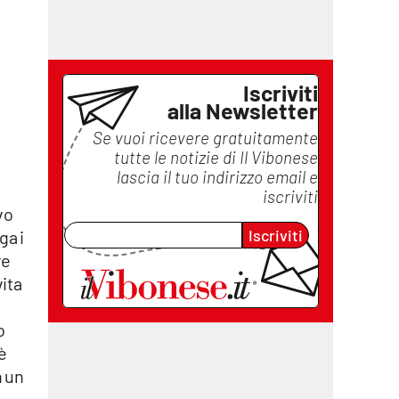
Iscriviti
alla Newsletter
Se vuoi ricevere gratuitamente
tutte le notizie di
Il Vibonese
lascia il tuo indirizzo email e
iscriviti
vo
Iscriviti
ga i
re
vita
o
è
n un