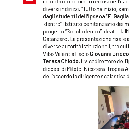
incontro con i minori reclusi nell’isti
Apple
diversi indirizzi. “Tutto ha inizio, 
dagli studenti dell’Ipseoa “E. Gaglia
“dentro” l’Istituto penitenziario dei 
progetto “Scuola dentro” ideato dall’
Vai
Catanzaro. La presentazione risale all
diverse autorità istituzionali, tra cu
Vibo Valentia Paolo
Giovanni Grieco
Teresa Chiodo,
il vicedirettore dell
diocesi di Mileto-Nicotera-Tropea
A
dell’accordo la dirigente scolastica d