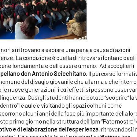
minori si ritrovano a espiare una pena a causa di azioni
ze. La condizione è quella di ritrovarsi lontano dagli
rtà, bene fondamentale dell’essere umano. Ad accoglierli
appellano don Antonio Scicchitano.
Il percorso formati
enomeno del disagio giovanile che allarma e che interro
 le nuove generazioni, i cui effetti si possono osserva
linquenza. Così gli studenti hanno potuto “scoprire” la 
“dentro” le aule e visitando gli spazi comuni come
rascorrono alcuni anni della fase più importante della lor
sto primo giorno nella struttura dell’Ipm “Paternostro” 
otivo e di elaborazione dell’esperienza
, ritrovandosi i
scita”. Uno specchio in cui guardarsi e riflettere per