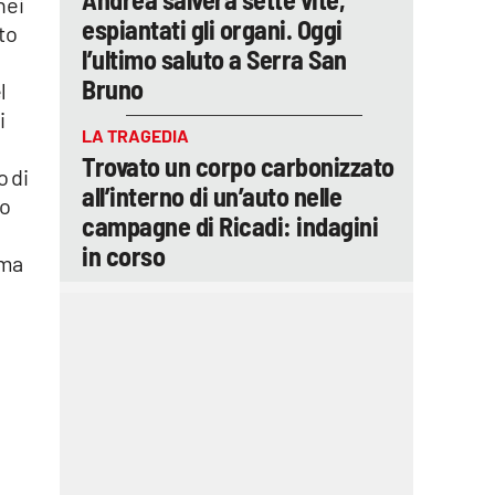
nei
espiantati gli organi. Oggi
to
l’ultimo saluto a Serra San
Bruno
l
i
LA TRAGEDIA
Trovato un corpo carbonizzato
o di
all’interno di un’auto nelle
ro
campagne di Ricadi: indagini
in corso
rma