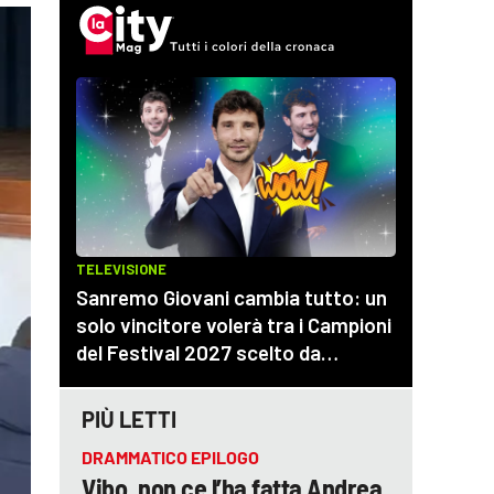
PIÙ LETTI
DRAMMATICO EPILOGO
Vibo, non ce l’ha fatta Andrea