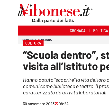
Sezioni
CRONACA
POLITICA
Cronaca
HOME PAGE
CULTURA
CULTURA
Politica
“Scuola dentro”, s
Sanità
visita all’Istituto 
Ambiente
Hanno potuto “scoprire” la vita dei loro 
Società
comuni come biblioteca e teatro. Il pros
Cultura
caratterizzato da attività laboratoriali
Economia e Lavoro
30 novembre 2023
08:24