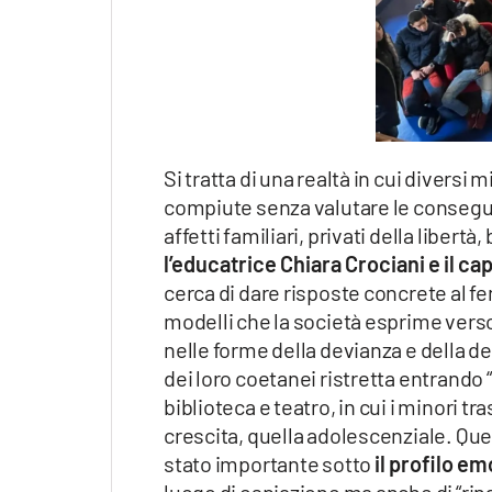
Si tratta di una realtà in cui diversi 
compiute senza valutare le conseguen
affetti familiari, privati della libe
l’educatrice Chiara Crociani e il c
cerca di dare risposte concrete al f
modelli che la società esprime verso
nelle forme della devianza e della de
dei loro coetanei ristretta entrando 
biblioteca e teatro, in cui i minori t
crescita, quella adolescenziale. Que
stato importante sotto
il profilo em
luogo di espiazione ma anche di “rina