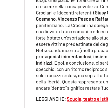
crescere nella consapevolezza. Come
Crociani e i docenti referent
i (Gius
Cosmano, Vincenzo Pesce e Raffae
penitenziario. La Crociani ha spiegat
coadiuvata da una comunità educante
forte è stato un’esortazione allo stud
essere vittime predestinate del degra
Nel secondo incontro (molto probabi
protagonisti cimentandosi, insieme a
indirizzi.
E poi, a conclusione, ci sar
specchio, con un ritorno reciproco so
solo i ragazzi reclusi, ma soprattutt
della libertà. Questa rappresenta una
andare “dentro” significa restare “fuo
LEGGI ANCHE:
Scuola, teatro e isti