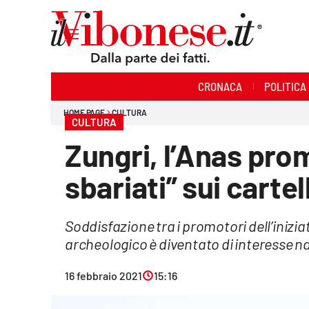
Sezioni
CRONACA
POLITICA
Cronaca
HOME PAGE
CULTURA
CULTURA
Politica
Zungri, l’Anas pro
Sanità
sbariati” sui cartel
Ambiente
Soddisfazione tra i promotori dell’inizi
Società
archeologico è diventato di interesse n
Cultura
16 febbraio 2021
15:16
Economia e Lavoro