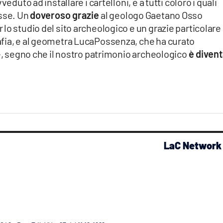
eduto ad installare i cartelloni, e a tutti coloro i quali
asse. Un
doveroso grazie
al geologo Gaetano Osso
lo studio del sito archeologico e un grazie particolare
fia, e al geometra LucaPossenza, che ha curato
te, segno che il nostro patrimonio archeologico
è diven
LaC Network