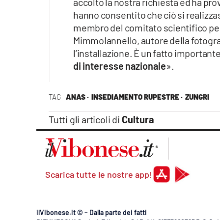
accolto la nostra richiesta ed ha provv
Apple
hanno consentito che ciò si realizz
membro del comitato scientifico per 
MimmoIannello, autore della fotogra
l’installazione. È un fatto importan
Vai
di interesse nazionale
».
TAG
ANAS ·
INSEDIAMENTO RUPESTRE ·
ZUNGRI
Tutti gli articoli di
Cultura
Scarica tutte le nostre app!
ilVibonese.it © – Dalla parte dei fatti