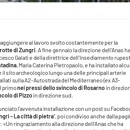
d aggiungere al lavoro svolto costantemente per la
rotte di Zungri
. A fine gennaio la direzione dell’Anas h
cesco Galati e della direttrice dell’Insediamento rupes
ntadina
, Maria Caterina Pietropaolo, e ha installato alcu
il sito archeologico lungo una delle principali arterie
stallati sulla A2-Autostrada del Mediterraneo (ex A3-
il primo
nei pressi dello svincolo di Rosarno
in direzio
ncolo di Pizzo
in direzione sud.
nunciato l’avvenuta installazione con un post su Facebo
ri – La città di pietra
“, poi condiviso anche dalla pag
: «Un ringraziamento alla direzione dell’Anas che ha