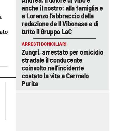
anche il nostro: alla famiglia e
a Lorenzo l’abbraccio della
 a
redazione de Il Vibonese e di
tutto il Gruppo LaC
tato
ARRESTI DOMICILIARI
Zungri, arrestato per omicidio
stradale il conducente
coinvolto nell'incidente
costato la vita a Carmelo
Purita
lacplay.it
lacitymag.it
lactv.it
lacapitalenews.it
laconair.it
ilreggino.it
cosenzachannel.it
catanzarochannel.it