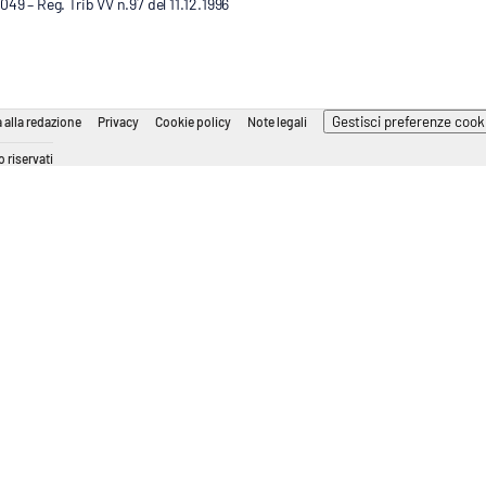
9 – Reg. Trib VV n.97 del 11.12.1996
Gestisci preferenze cook
 alla redazione
Privacy
Cookie policy
Note legali
 riservati