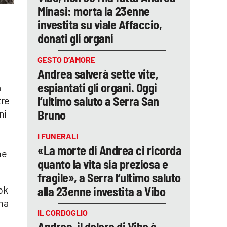
Minasi: morta la 23enne
investita su viale Affaccio,
donati gli organi
GESTO D’AMORE
Andrea salverà sette vite,
espiantati gli organi. Oggi
a
l’ultimo saluto a Serra San
tre
Bruno
ni
I FUNERALI
«La morte di Andrea ci ricorda
ne
quanto la vita sia preziosa e
fragile», a Serra l’ultimo saluto
ok
alla 23enne investita a Vibo
ina
IL CORDOGLIO
Andrea, il dolore di Vibo è