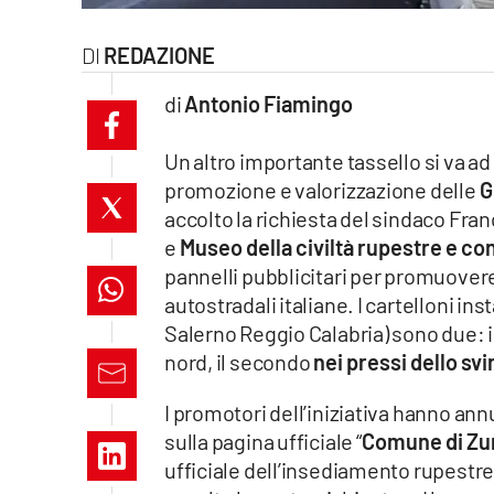
laconair.it
REDAZIONE
lacitymag.it
di
Antonio Fiamingo
ilreggino.it
Un altro importante tassello si va a
cosenzachannel.it
promozione e valorizzazione delle
G
accolto la richiesta del sindaco Fran
ilvibonese.it
e
Museo della civiltà rupestre e co
pannelli pubblicitari per promuovere 
catanzarochannel.it
autostradali italiane. I cartelloni in
Salerno Reggio Calabria) sono due: 
lacapitalenews.it
nord, il secondo
nei pressi dello svi
I promotori dell’iniziativa hanno an
App
sulla pagina ufficiale “
Comune di Zung
Android
ufficiale dell’insediamento rupestre