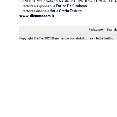
DIEMMECOM® Società Editoriale Srl P. IVA 01737800795 R.O.C. 404
Direttore Responsabile
Enrico De Girolamo
Direttore Editoriale
Maria Grazia Falduto
www.diemmecom.it
Redazione
Segnala
Copyright © 2014-2026 Diemmecom Società Editoriale - Tutti i diritti sono