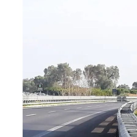
Eventi
Sport
Streaming
LaC TV
Lac Network
LaC OnAir
LaC
Network
lacplay.it
lactv.it