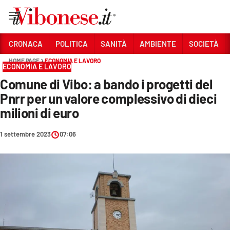
Vai
CRONACA
POLITICA
SANITÀ
AMBIENTE
SOCIETÀ
HOME PAGE
ECONOMIA E LAVORO
Sezioni
ECONOMIA E LAVORO
Comune di Vibo: a bando i progetti del
CRONACA
Pnrr per un valore complessivo di dieci
POLITICA
milioni di euro
SANITÀ
1 settembre 2023
07:06
AMBIENTE
SOCIETÀ
CULTURA
ECONOMIA E LAVORO