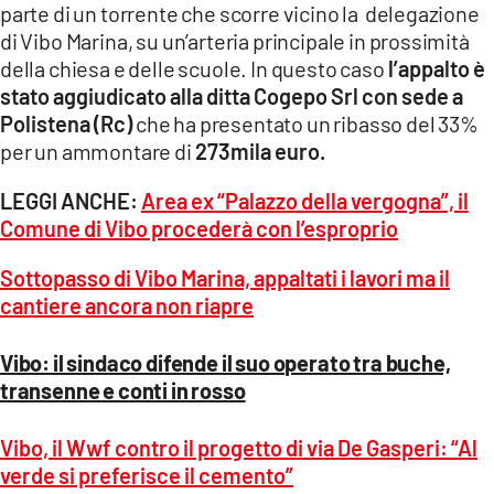
parte di un torrente che scorre vicino la delegazione
di Vibo Marina, su un’arteria principale in prossimità
della chiesa e delle scuole. In questo caso
l’appalto è
stato aggiudicato alla ditta Cogepo Srl con sede a
Polistena (Rc)
che ha presentato un ribasso del 33%
per un ammontare di
273mila euro.
LEGGI ANCHE:
Area ex “Palazzo della vergogna”, il
Comune di Vibo procederà con l’esproprio
Sottopasso di Vibo Marina, appaltati i lavori ma il
cantiere ancora non riapre
Vibo: il sindaco difende il suo operato tra buche,
transenne e conti in rosso
Vibo, il Wwf contro il progetto di via De Gasperi: “Al
verde si preferisce il cemento”