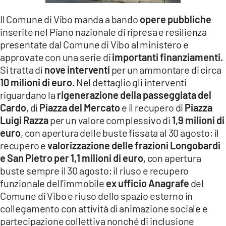
LACITYMAG.IT
Il Comune di Vibo manda a bando
opere pubbliche
inserite nel Piano nazionale di ripresa e resilienza
ILREGGINO.IT
presentate dal Comune di Vibo al ministero e
approvate con una serie di
COSENZACHANNEL.IT
importanti finanziamenti.
Si tratta di
nove interventi
per un ammontare di circa
ILVIBONESE.IT
10 milioni di euro.
Nel dettaglio gli interventi
riguardano la
rigenerazione della passeggiata del
CATANZAROCHANNEL.IT
Cardo
, di
Piazza del Mercato
e il recupero di
Piazza
Luigi Razza
per un valore complessivo di
1,9 milioni di
LACAPITALENEWS.IT
euro
, con apertura delle buste fissata al 30 agosto; il
recupero e
valorizzazione delle frazioni Longobardi
App
e San Pietro per 1,1 milioni di euro
, con apertura
ANDROID
buste sempre il 30 agosto; il riuso e recupero
funzionale dell’immobile
ex ufficio Anagrafe
del
APPLE
Comune di Vibo e riuso dello spazio esterno in
collegamento con attività di animazione sociale e
partecipazione collettiva nonché di inclusione