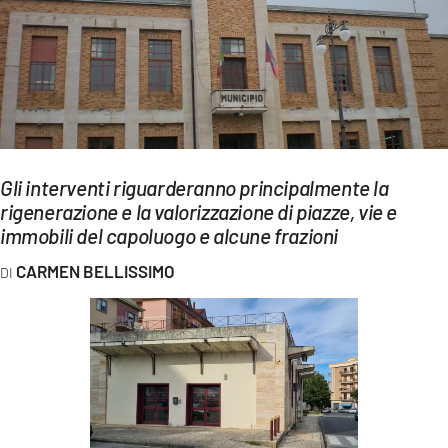
EVENTI
SPORT
Streaming
LAC TV
Gli interventi riguarderanno principalmente la
LAC NETWORK
rigenerazione e la valorizzazione di piazze, vie e
immobili del capoluogo e alcune frazioni
LAC ONAIR
CARMEN BELLISSIMO
LaC
Network
LACPLAY.IT
LACTV.IT
LACONAIR.IT