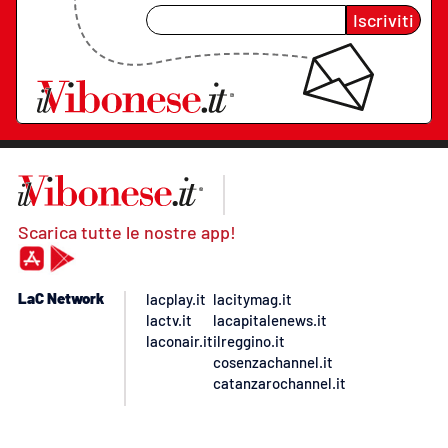
Iscriviti
Scarica tutte le nostre app!
LaC Network
lacplay.it
lacitymag.it
lactv.it
lacapitalenews.it
laconair.it
ilreggino.it
cosenzachannel.it
catanzarochannel.it