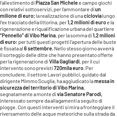
l’allestimento di
Piazza San Michele
e campo giochi
con relativi sottoservizi, per l’ammontare di
un
milione
di euro;
la realizzazione di una
ciclovia
lungo
l’ex tracciato della littorina, per
1,2 milioni di euro
e la
rigenerazione e riqualificazione urbana del quartiere
“Pennello” di Vibo Marina
, per la somma di
1,2 milioni
di euro:
per tutti questi progetti l’apertura delle buste
è fissata al
6 settembre.
Nello stesso giorno avverrà
il sorteggio delle ditte che hanno presentato offerte
per la rigenerazione di
Villa Gagliardi
, per il cui
intervento sono previsti
720mila euro
. Per
concludere, il settore Lavori pubblici, guidato dal
dirigente Mimmo Scuglia, ha aggiudicato la
messa in
sicurezza del territorio di Vibo Marina
,
segnatamente a monte di
via Senatore Parodi,
interessato sempre da allagamenti a seguito di
piogge. Con questi interventi si mira a fronteggiare il
riversamento delle acque meteoriche sulla strada da