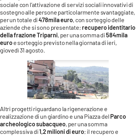
sociale con l’attivazione di servizi sociali innovativi di
sostegno alle persone particolarmente svantaggiate,
per un totale di
478mila euro
, con sorteggio delle
aziende che si sono presentate;
recupero identitario
della frazione Triparni
, per una somma di
584mila
euro
e sorteggio previsto nella giornata di ieri,
giovedì 31 agosto.
Altri progetti riguardano la rigenerazione e
realizzazione di un giardino e una Piazza del
Parco
archeologico subacqueo
, per una somma
complessiva di
1,2 milioni di euro
; il recupero e