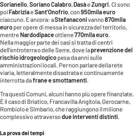
Sorianello
,
Soriano Calabro
,
Dasà
e
Zungri
. Ci sono
poi
Fabrizia
e
Sant’Onofrio
, con
950mila euro
ciascuno. E ancora: a
Stefanaconi
vanno
870mila
euro
per opere di messa in sicurezza del territorio,
mentre
Nardodipace
ottiene
770mila euro
.
Nella maggior parte dei casi si tratta di centri
dell’entroterra o delle Serre, dove la
prevenzione del
rischio idrogeologico
pesa da anni sulle
amministrazioni locali. Per non parlare della rete
viaria, letteralmente disastrata e continuamente
interrotta da
frane e smottamenti
.
Tra questi Comuni, alcuni hanno più opere finanziate.
È il caso di Briatico, Francavilla Angitola, Gerocarne,
Rombiolo e Simbario, che raggiungono il milione
complessivo attraverso
due interventi distinti
.
La prova dei tempi