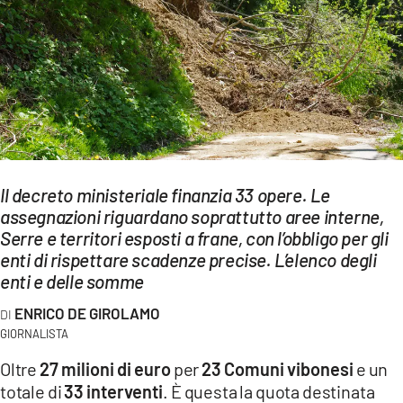
EVENTI
SPORT
Streaming
LAC TV
LAC NETWORK
Il decreto ministeriale finanzia 33 opere. Le
LAC ONAIR
assegnazioni riguardano soprattutto aree interne,
Serre e territori esposti a frane, con l’obbligo per gli
enti di rispettare scadenze precise. L’elenco degli
LaC
enti e delle somme
Network
LACPLAY.IT
ENRICO DE GIROLAMO
GIORNALISTA
LACTV.IT
Oltre
27 milioni di euro
per
23 Comuni vibonesi
e un
LACONAIR.IT
totale di
33 interventi
. È questa la quota destinata