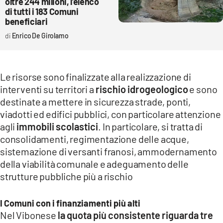
oltre 244 milioni, l’elenco
di tutti i 183 Comuni
beneficiari
Enrico De Girolamo
Le risorse sono finalizzate alla realizzazione di
interventi su territori a
rischio idrogeologico
e sono
destinate a mettere in sicurezza strade, ponti,
viadotti ed edifici pubblici, con particolare attenzione
agli
immobili scolastici
. In particolare, si tratta di
consolidamenti, regimentazione delle acque,
sistemazione di versanti franosi, ammodernamento
della viabilità comunale e adeguamento delle
strutture pubbliche più a rischio
I Comuni con i finanziamenti più alti
Nel Vibonese
la quota più consistente riguarda tre