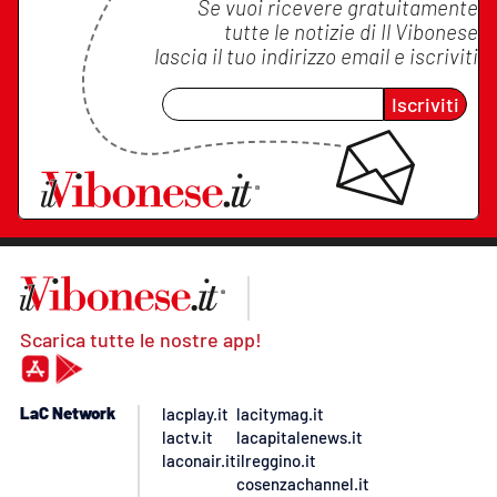
Se vuoi ricevere gratuitamente
tutte le notizie di
Il Vibonese
lascia il tuo indirizzo email e iscriviti
Iscriviti
Scarica tutte le nostre app!
LaC Network
lacplay.it
lacitymag.it
lactv.it
lacapitalenews.it
laconair.it
ilreggino.it
cosenzachannel.it