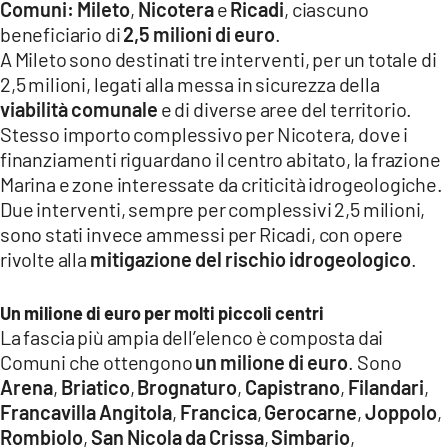
Comuni: Mileto
,
Nicotera
e
Ricadi
, ciascuno
beneficiario di
2,5 milioni di euro
.
A Mileto sono destinati tre interventi, per un totale di
2,5 milioni, legati alla messa in sicurezza della
viabilità comunale
e di diverse aree del territorio.
Stesso importo complessivo per Nicotera, dove i
finanziamenti riguardano il centro abitato, la frazione
Marina e zone interessate da criticità idrogeologiche.
Due interventi, sempre per complessivi 2,5 milioni,
sono stati invece ammessi per Ricadi, con opere
rivolte alla
mitigazione del rischio idrogeologico
.
Un milione di euro per molti piccoli centri
La fascia più ampia dell’elenco è composta dai
Comuni che ottengono
un milione di euro
. Sono
Arena
,
Briatico
,
Brognaturo
,
Capistrano
,
Filandari
,
Francavilla Angitola
,
Francica
,
Gerocarne
,
Joppolo
,
Rombiolo
,
San Nicola da Crissa
,
Simbario
,