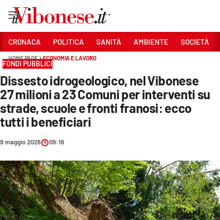
Vai
CRONACA
POLITICA
SANITÀ
AMBIENTE
SOCIETÀ
HOME PAGE
ECONOMIA E LAVORO
Sezioni
FONDI PUBBLICI
Dissesto idrogeologico, nel Vibonese
CRONACA
27 milioni a 23 Comuni per interventi su
POLITICA
strade, scuole e fronti franosi: ecco
tutti i beneficiari
SANITÀ
AMBIENTE
9 maggio 2026
09:16
SOCIETÀ
CULTURA
ECONOMIA E LAVORO