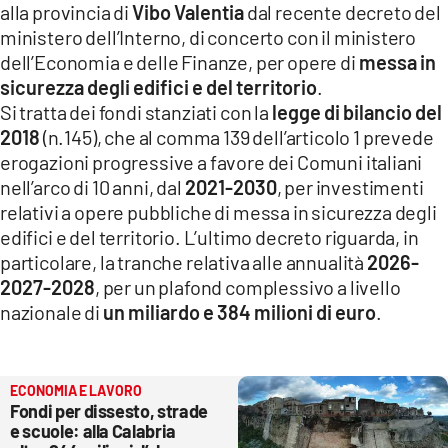
alla provincia di
Vibo Valentia
dal recente decreto del
LACITYMAG.IT
ministero dell’Interno, di concerto con il ministero
dell’Economia e delle Finanze, per opere di
messa in
ILREGGINO.IT
sicurezza degli edifici e del territorio
.
Si tratta dei fondi stanziati con la
legge di bilancio del
COSENZACHANNEL.IT
2018
(n.145), che al comma 139 dell’articolo 1 prevede
ILVIBONESE.IT
erogazioni progressive a favore dei Comuni italiani
nell’arco di 10 anni, dal
2021-2030
, per investimenti
CATANZAROCHANNEL.IT
relativi a opere pubbliche di messa in sicurezza degli
edifici e del territorio. L’ultimo decreto riguarda, in
LACAPITALENEWS.IT
particolare, la tranche relativa alle annualità
2026-
2027-2028
, per un plafond complessivo a livello
App
nazionale di
un miliardo e 384 milioni di euro
.
ANDROID
APPLE
ECONOMIA E LAVORO
Fondi per dissesto, strade
e scuole: alla Calabria