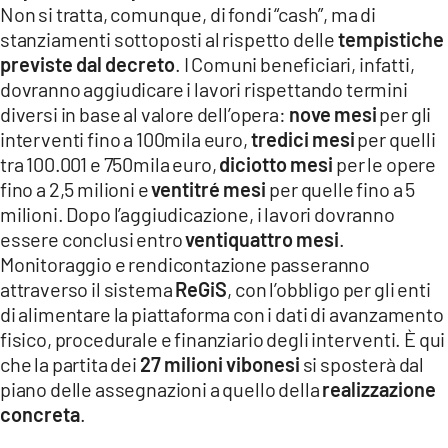
Non si tratta, comunque, di fondi “cash”, ma di
stanziamenti sottoposti al rispetto delle
tempistiche
previste dal decreto
. I Comuni beneficiari, infatti,
dovranno aggiudicare i lavori rispettando termini
diversi in base al valore dell’opera:
nove mesi
per gli
interventi fino a 100mila euro,
tredici mesi
per quelli
tra 100.001 e 750mila euro,
diciotto mesi
per le opere
fino a 2,5 milioni e
ventitré mesi
per quelle fino a 5
milioni. Dopo l’aggiudicazione, i lavori dovranno
essere conclusi entro
ventiquattro mesi
.
Monitoraggio e rendicontazione passeranno
attraverso il sistema
ReGiS
, con l’obbligo per gli enti
di alimentare la piattaforma con i dati di avanzamento
fisico, procedurale e finanziario degli interventi. È qui
che la partita dei
27 milioni vibonesi
si sposterà dal
piano delle assegnazioni a quello della
realizzazione
concreta
.