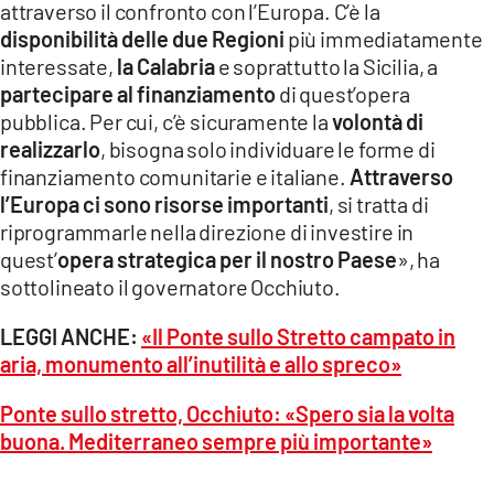
attraverso il confronto con l’Europa. C’è la
LACITYMAG.IT
disponibilità delle due Regioni
più immediatamente
interessate,
la Calabria
e soprattutto la Sicilia, a
ILREGGINO.IT
partecipare al finanziamento
di quest’opera
pubblica. Per cui, c’è sicuramente la
volontà di
COSENZACHANNEL.IT
realizzarlo
, bisogna solo individuare le forme di
ILVIBONESE.IT
finanziamento comunitarie e italiane.
Attraverso
l’Europa ci sono risorse importanti
, si tratta di
CATANZAROCHANNEL.IT
riprogrammarle nella direzione di investire in
quest’
opera strategica per il nostro Paese
», ha
LACAPITALENEWS.IT
sottolineato il governatore Occhiuto.
App
LEGGI ANCHE:
«Il Ponte sullo Stretto campato in
aria, monumento all’inutilità e allo spreco»
ANDROID
Ponte sullo stretto, Occhiuto: «Spero sia la volta
APPLE
buona. Mediterraneo sempre più importante»