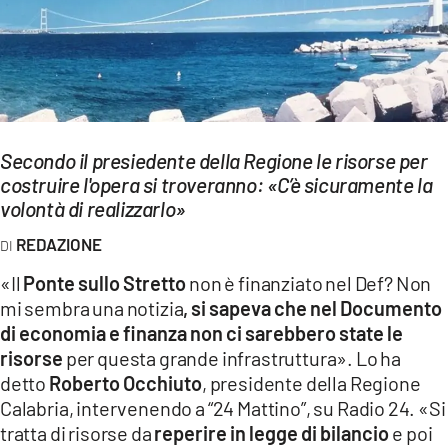
EVENTI
SPORT
Streaming
LAC TV
Secondo il presiedente della Regione le risorse per
costruire l'opera si troveranno: «C’è sicuramente la
LAC NETWORK
volontà di realizzarlo»
LAC ONAIR
REDAZIONE
«Il
Ponte sullo Stretto
non è finanziato nel Def? Non
LaC
mi sembra una notizia
, si sapeva che nel Documento
Network
di economia e finanza non ci sarebbero state le
LACPLAY.IT
risorse
per questa grande infrastruttura». Lo ha
detto
Roberto Occhiuto
, presidente della Regione
LACTV.IT
Calabria, intervenendo a “24 Mattino”, su Radio 24. «Si
LACONAIR.IT
tratta di risorse da
reperire in legge di bilancio
e poi