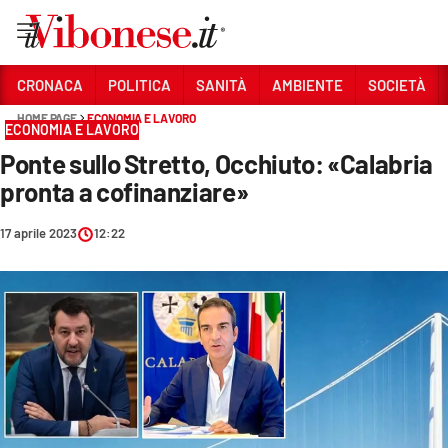
Vai
CRONACA
POLITICA
SANITÀ
AMBIENTE
SOCIETÀ
HOME PAGE
ECONOMIA E LAVORO
Sezioni
ECONOMIA E LAVORO
Ponte sullo Stretto, Occhiuto: «Calabria
CRONACA
pronta a cofinanziare»
POLITICA
17 aprile 2023
12:22
SANITÀ
AMBIENTE
SOCIETÀ
CULTURA
ECONOMIA E LAVORO