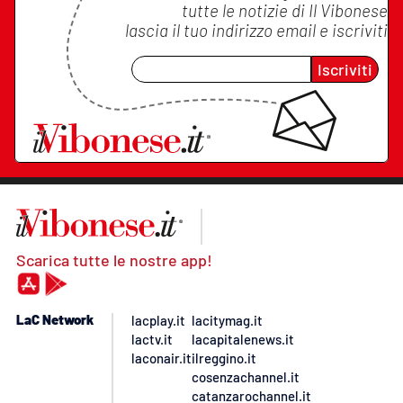
tutte le notizie di
Il Vibonese
lascia il tuo indirizzo email e iscriviti
Iscriviti
Scarica tutte le nostre app!
LaC Network
lacplay.it
lacitymag.it
lactv.it
lacapitalenews.it
laconair.it
ilreggino.it
cosenzachannel.it
catanzarochannel.it