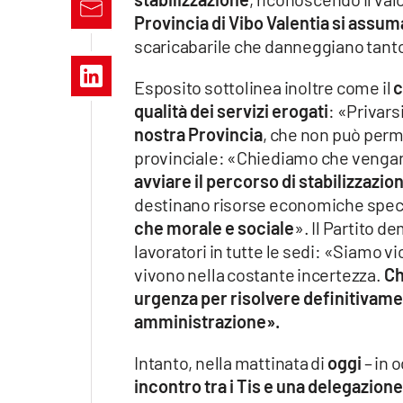
Apple
Provincia di Vibo Valentia si assum
scaricabarile che danneggiano tanto i
Esposito sottolinea inoltre come il
c
Vai
qualità dei servizi erogati
: «Privars
nostra Provincia
, che non può perme
provinciale: «Chiediamo che veng
avviare il percorso di stabilizzazio
destinano risorse economiche spec
che morale e sociale
». Il Partito 
lavoratori in tutte le sedi: «Siamo vici
vivono nella costante incertezza.
Ch
urgenza per risolvere definitivame
amministrazione».
Intanto, nella mattinata di
oggi
– in 
incontro tra i Tis e una delegazione