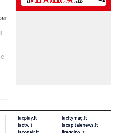
per
i
 e
lacplay.it
lacitymag.it
lactv.it
lacapitalenews.it
laconair.it
ilreggino.it