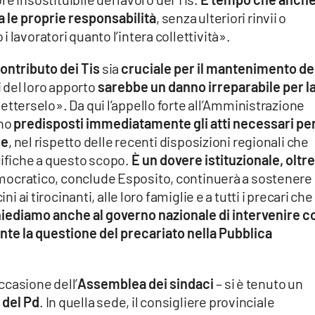
a le proprie responsabilità
, senza ulteriori rinvii o
 lavoratori quanto l’intera collettività».
ontributo dei Tis
sia
cruciale per il mantenimento de
i del loro apporto
sarebbe un danno irreparabile per l
tterselo». Da qui l’appello forte all’Amministrazione
ano
predisposti immediatamente gli atti necessari pe
ne
, nel rispetto delle recenti disposizioni regionali che
ifiche a questo scopo.
È un dovere istituzionale, oltre
democratico, conclude Esposito, continuerà a sostenere 
ni ai tirocinanti, alle loro famiglie e a tutti i precari che
iediamo anche al governo nazionale di intervenire c
nte la questione del precariato nella Pubblica
occasione dell’
Assemblea dei sindaci
– si è tenuto un
 del Pd
. In quella sede, il consigliere provinciale