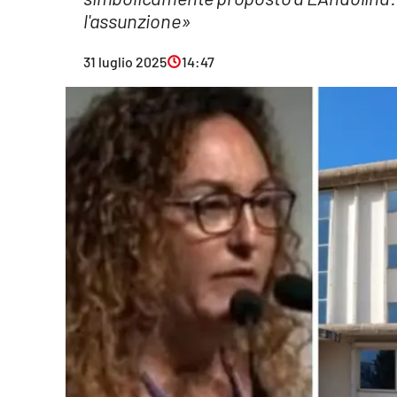
l'assunzione»
Eventi
Sport
31 luglio 2025
14:47
Streaming
LaC TV
Lac Network
LaC OnAir
LaC
Network
lacplay.it
lactv.it