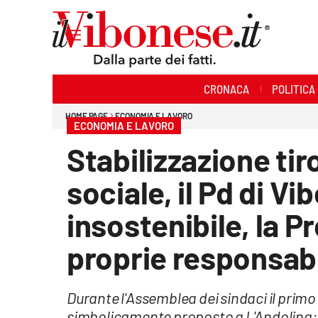
Sezioni
CRONACA
POLITICA
Cronaca
HOME PAGE
ECONOMIA E LAVORO
ECONOMIA E LAVORO
Politica
Stabilizzazione tir
Sanità
sociale, il Pd di V
Ambiente
insostenibile, la P
Società
proprie responsabi
Cultura
Durante l'Assemblea dei sindaci il primo
Economia e Lavoro
simbolicamente proposto a L'Andolina: 