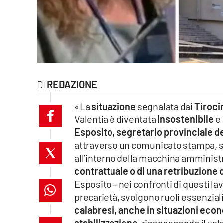
laconair.it
lacitymag.it
ilreggino.it
REDAZIONE
cosenzachannel.it
«La
situazione
segnalata dai
Tiroci
ilvibonese.it
Valentia è diventata
insostenibile
e 
Esposito, segretario provinciale d
catanzarochannel.it
attraverso un comunicato stampa, s
lacapitalenews.it
all’interno della macchina amministr
contrattuale o di una retribuzione 
Esposito – nei confronti di questi la
App
precarietà, svolgono ruoli essenziali
Android
calabresi, anche in situazioni econ
stabilizzazione
, riconoscendo il valo