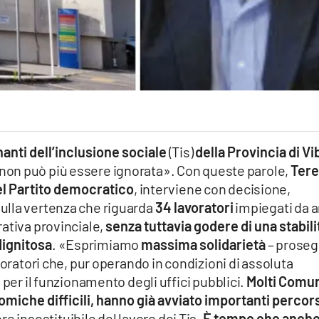
nanti dell’inclusione sociale
(Tis)
della Provincia di Vi
non può più essere ignorata». Con queste parole,
Tere
el Partito democratico
, interviene con decisione,
ulla vertenza che riguarda
34 lavoratori
impiegati da a
ativa provinciale,
senza tuttavia godere di una stabili
dignitosa
. «Esprimiamo
massima solidarietà
– prose
voratori che, pur operando in condizioni di assoluta
 per il funzionamento degli uffici pubblici.
Molti Comu
omiche difficili, hanno già avviato importanti percors
re insostituibile del lavoro dei Tis.
È tempo che anche