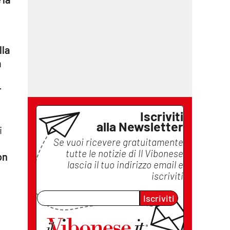
lla
a
r
Iscriviti
alla Newsletter
i
Se vuoi ricevere gratuitamente
tutte le notizie di
Il Vibonese
on
lascia il tuo indirizzo email e
iscriviti
Iscriviti