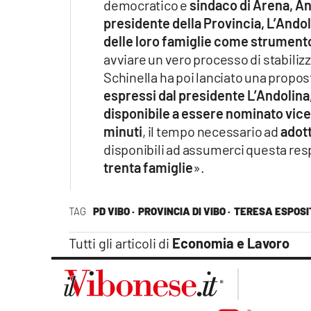
democratico e
sindaco di Arena, Ant
presidente della Provincia, L’Andoli
delle loro famiglie come strumento
avviare un vero processo di stabiliz
Schinella ha poi lanciato una propo
espressi dal presidente L’Andolina
disponibile a essere nominato vice
minuti
, il tempo necessario ad
adott
disponibili ad assumerci questa res
trenta famiglie
».
TAG
PD VIBO ·
PROVINCIA DI VIBO ·
TERESA ESPOSIT
Tutti gli articoli di
Economia e Lavoro