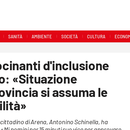
SANITÀ
AMBIENTE
SOCIETÀ
CULTURA
ECONOM
ocinanti d'inclusione
ibo: «Situazione
rovincia si assuma le
lità»
 cittadino di Arena, Antonino Schinella, ha
«Mi nomini per 15 minuti suo vice per approvare