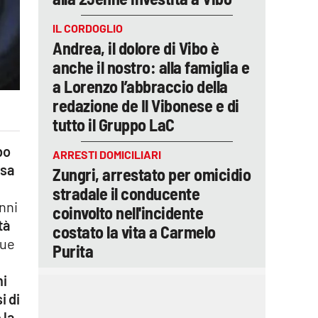
IL CORDOGLIO
Andrea, il dolore di Vibo è
anche il nostro: alla famiglia e
a Lorenzo l’abbraccio della
redazione de Il Vibonese e di
tutto il Gruppo LaC
bo
ARRESTI DOMICILIARI
sa
Zungri, arrestato per omicidio
stradale il conducente
nni
coinvolto nell'incidente
tà
costato la vita a Carmelo
gue
Purita
ni
i di
 la