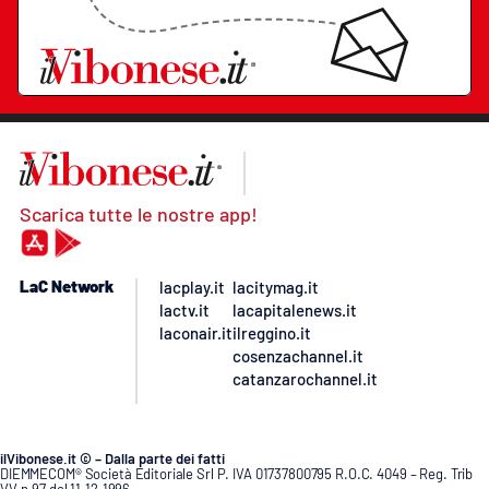
Scarica tutte le nostre app!
LaC Network
lacplay.it
lacitymag.it
lactv.it
lacapitalenews.it
laconair.it
ilreggino.it
cosenzachannel.it
catanzarochannel.it
ilVibonese.it © – Dalla parte dei fatti
DIEMMECOM® Società Editoriale Srl P. IVA 01737800795 R.O.C. 4049 – Reg. Trib
VV n.97 del 11.12.1996