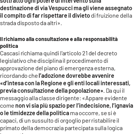
sottratto ogni potere di intervento sulla
destinazione di via Vespucci
ma gli viene assegnato
il compito di far rispettare il divieto
di fruizione della
strada disposto da altri».
Il richiamo alla consultazione e alla responsabilità
politica
Cascasi richiama quindi l’articolo 21 del decreto
legislativo che disciplina il procedimento di
approvazione del piano di emergenza esterna,
ricordando che
l’adozione dovrebbe avvenire
«d’intesa con la Regione e gli enti locali interessati,
previa consultazione della popolazione»
. Da qui il
messaggio alla classe dirigente: «Appare evidente
come
non vi sia più spazio per l’indecisione, l’ignavia
o le timidezze della politica
ma occorre, se si è
capaci, di un sussulto di orgoglio per ristabilire il
primato della democrazia partecipata sulla logica