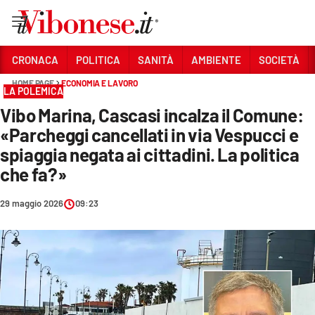
Vai
CRONACA
POLITICA
SANITÀ
AMBIENTE
SOCIETÀ
HOME PAGE
ECONOMIA E LAVORO
Sezioni
LA POLEMICA
Vibo Marina, Cascasi incalza il Comune:
CRONACA
«Parcheggi cancellati in via Vespucci e
POLITICA
spiaggia negata ai cittadini. La politica
che fa?»
SANITÀ
AMBIENTE
29 maggio 2026
09:23
SOCIETÀ
CULTURA
ECONOMIA E LAVORO