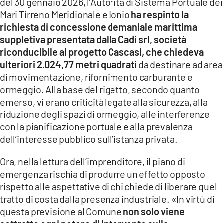
del 30 gennaio 2026, l’Autorità di Sistema Portuale dei
Mari Tirreno Meridionale e Ionio
ha respinto la
richiesta di concessione demaniale marittima
suppletiva presentata dalla Cadi srl, società
riconducibile al progetto Cascasi, che chiedeva
ulteriori 2.024,77 metri quadrati
da destinare ad area
di movimentazione, rifornimento carburante e
ormeggio. Alla base del rigetto, secondo quanto
emerso, vi erano criticità legate alla sicurezza, alla
riduzione degli spazi di ormeggio, alle interferenze
con la pianificazione portuale e alla prevalenza
dell’interesse pubblico sull’istanza privata.
Ora, nella lettura dell’imprenditore, il piano di
emergenza rischia di produrre un effetto opposto
rispetto alle aspettative di chi chiede di liberare quel
tratto di costa dalla presenza industriale. «In virtù di
questa previsione al Comune
non solo viene