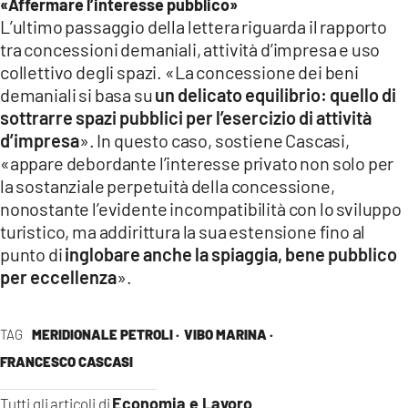
«Affermare l’interesse pubblico»
L’ultimo passaggio della lettera riguarda il rapporto
tra concessioni demaniali, attività d’impresa e uso
collettivo degli spazi. «La concessione dei beni
demaniali si basa su
un delicato equilibrio: quello di
sottrarre spazi pubblici per l’esercizio di attività
d’impresa
». In questo caso, sostiene Cascasi,
«appare debordante l’interesse privato non solo per
la sostanziale perpetuità della concessione,
nonostante l’evidente incompatibilità con lo sviluppo
turistico, ma addirittura la sua estensione fino al
punto di
inglobare anche la spiaggia, bene pubblico
per eccellenza
».
TAG
MERIDIONALE PETROLI ·
VIBO MARINA ·
FRANCESCO CASCASI
Economia e Lavoro
Tutti gli articoli di