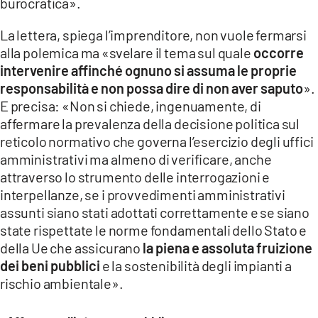
burocratica».
La lettera, spiega l’imprenditore, non vuole fermarsi
alla polemica ma «svelare il tema sul quale
occorre
intervenire affinché ognuno si assuma le proprie
responsabilità e non possa dire di non aver saputo
».
E precisa: «Non si chiede, ingenuamente, di
affermare la prevalenza della decisione politica sul
reticolo normativo che governa l’esercizio degli uffici
amministrativi ma almeno di verificare, anche
attraverso lo strumento delle interrogazioni e
interpellanze, se i provvedimenti amministrativi
assunti siano stati adottati correttamente e se siano
state rispettate le norme fondamentali dello Stato e
della Ue che assicurano
la piena e assoluta fruizione
dei beni pubblici
e la sostenibilità degli impianti a
rischio ambientale».