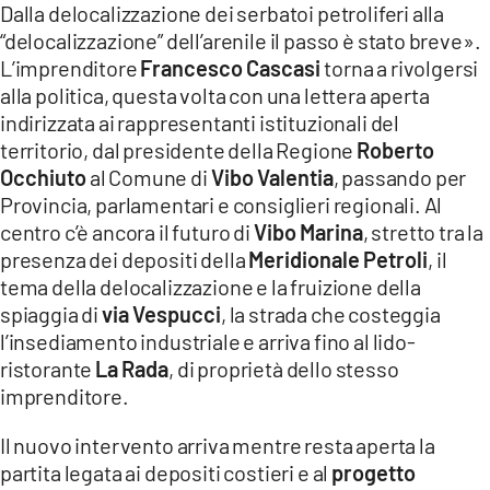
Dalla delocalizzazione dei serbatoi petroliferi alla
LACITYMAG.IT
“delocalizzazione” dell’arenile il passo è stato breve».
L’imprenditore
Francesco Cascasi
torna a rivolgersi
ILREGGINO.IT
alla politica, questa volta con una lettera aperta
indirizzata ai rappresentanti istituzionali del
COSENZACHANNEL.IT
territorio, dal presidente della Regione
Roberto
ILVIBONESE.IT
Occhiuto
al Comune di
Vibo Valentia
, passando per
Provincia, parlamentari e consiglieri regionali. Al
CATANZAROCHANNEL.IT
centro c’è ancora il futuro di
Vibo Marina
, stretto tra la
presenza dei depositi della
Meridionale Petroli
, il
LACAPITALENEWS.IT
tema della delocalizzazione e la fruizione della
spiaggia di
via Vespucci
, la strada che costeggia
App
l’insediamento industriale e arriva fino al lido-
ANDROID
ristorante
La Rada
, di proprietà dello stesso
imprenditore.
APPLE
Il nuovo intervento arriva mentre resta aperta la
partita legata ai depositi costieri e al
progetto