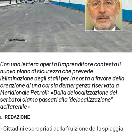
EVENTI
SPORT
Streaming
LAC TV
LAC NETWORK
Con una lettera aperta l’imprenditore contesta il
LAC ONAIR
nuovo piano di sicurezza che prevede
l’eliminazione degli stalli per la sosta a favore della
creazione di una corsia d’emergenza riservata a
LaC
Meridionale Petroli: «Dalla delocalizzazione dei
Network
serbatoi siamo passati alla “delocalizzazione”
LACPLAY.IT
dell’arenile»
LACTV.IT
REDAZIONE
LACONAIR.IT
«Cittadini espropriati dalla fruizione della spiaggia.