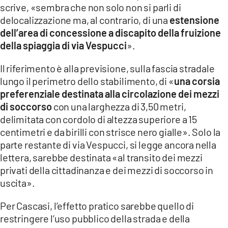
scrive, «sembra che non solo non si parli di
delocalizzazione ma, al contrario, di una
estensione
dell’area di concessione a discapito della fruizione
della spiaggia di via Vespucci
».
Il riferimento è alla previsione, sulla fascia stradale
lungo il perimetro dello stabilimento, di «
una corsia
preferenziale destinata alla circolazione dei mezzi
di soccorso
con una larghezza di 3,50 metri,
delimitata con cordolo di altezza superiore a 15
centimetri e da birilli con strisce nero gialle». Solo la
parte restante di via Vespucci, si legge ancora nella
lettera, sarebbe destinata «al transito dei mezzi
privati della cittadinanza e dei mezzi di soccorso in
uscita».
Per Cascasi, l’effetto pratico sarebbe quello di
restringere l’uso pubblico della strada e della