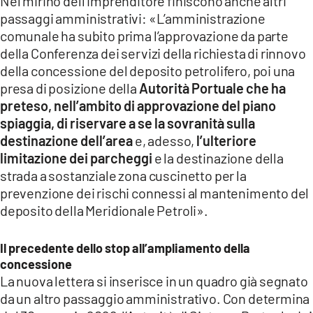
Nel mirino dell’imprenditore finiscono anche altri
passaggi amministrativi: «L’amministrazione
comunale ha subito prima l’approvazione da parte
della Conferenza dei servizi della richiesta di rinnovo
della concessione del deposito petrolifero, poi una
presa di posizione della
Autorità Portuale che ha
preteso, nell’ambito di approvazione del piano
spiaggia, di riservare a se la sovranità sulla
destinazione dell’area
e, adesso,
l’ulteriore
limitazione dei parcheggi
e la destinazione della
strada a sostanziale zona cuscinetto per la
prevenzione dei rischi connessi al mantenimento del
deposito della Meridionale Petroli».
Il precedente dello stop all’ampliamento della
concessione
La nuova lettera si inserisce in un quadro già segnato
da un altro passaggio amministrativo. Con determina