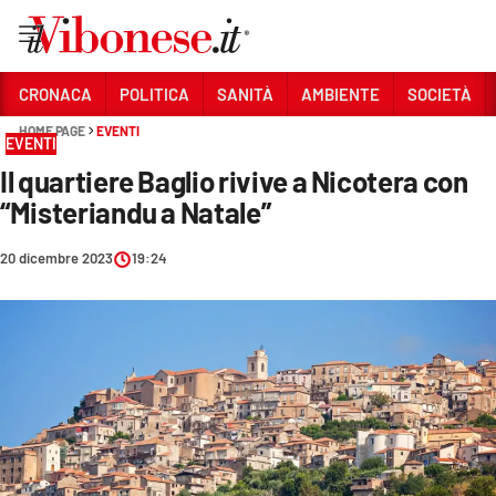
Vai
CRONACA
POLITICA
SANITÀ
AMBIENTE
SOCIETÀ
HOME PAGE
EVENTI
Sezioni
EVENTI
Il quartiere Baglio rivive a Nicotera con
CRONACA
“Misteriandu a Natale”
POLITICA
20 dicembre 2023
19:24
SANITÀ
AMBIENTE
SOCIETÀ
CULTURA
ECONOMIA E LAVORO