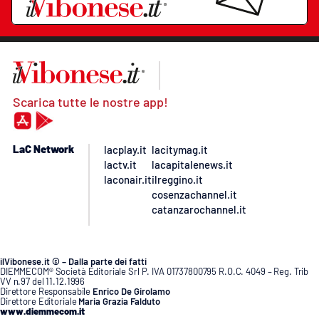
Scarica tutte le nostre app!
LaC Network
lacplay.it
lacitymag.it
lactv.it
lacapitalenews.it
laconair.it
ilreggino.it
cosenzachannel.it
catanzarochannel.it
ilVibonese.it © – Dalla parte dei fatti
DIEMMECOM® Società Editoriale Srl P. IVA 01737800795 R.O.C. 4049 – Reg. Trib
VV n.97 del 11.12.1996
Direttore Responsabile
Enrico De Girolamo
Direttore Editoriale
Maria Grazia Falduto
www.diemmecom.it