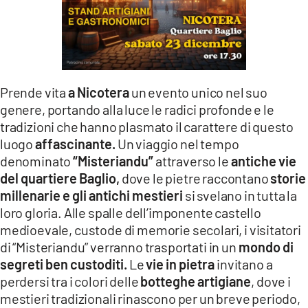
LACITYMAG.IT
ILREGGINO.IT
COSENZACHANNEL.IT
Prende vita
a Nicotera
un evento unico nel suo
ILVIBONESE.IT
genere, portando alla luce le radici profonde e le
tradizioni che hanno plasmato il carattere di questo
CATANZAROCHANNEL.IT
luogo
affascinante.
Un viaggio nel tempo
denominato
“Misteriandu”
attraverso le
antiche vie
LACAPITALENEWS.IT
del quartiere Baglio,
dove le pietre raccontano
storie
millenarie e gli antichi mestieri
si svelano in tutta la
App
loro gloria. Alle spalle dell’imponente castello
medioevale, custode di memorie secolari, i visitatori
ANDROID
di “Misteriandu” verranno trasportati in un
mondo di
APPLE
segreti ben custoditi.
Le
vie in pietra
invitano a
perdersi tra i colori delle
botteghe artigiane
, dove i
mestieri tradizionali rinascono per un breve periodo,