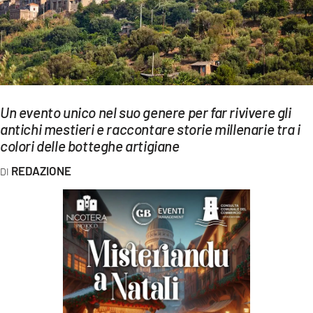
EVENTI
SPORT
Streaming
LAC TV
Un evento unico nel suo genere per far rivivere gli
antichi mestieri e raccontare storie millenarie tra i
LAC NETWORK
colori delle botteghe artigiane
LAC ONAIR
REDAZIONE
LaC
Network
LACPLAY.IT
LACTV.IT
LACONAIR.IT