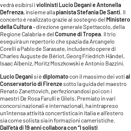
vedrà esibirsi i
violinisti Lucio Degani e Antonella
LACITYMAG.IT
Defrenza
, insieme alla
pianista Stefania De Santi
. Il
concerto è realizzato grazie al sostegno del
Ministero
ILREGGINO.IT
della Cultura
– direzione generale Spettacolo, della
COSENZACHANNEL.IT
Regione Calabria e del
Comune di Tropea
. Il trio
eseguirà un repertorio che spazia da Arcangelo
ILVIBONESE.IT
Corelli a Pablo de Sarasate, includendo opere di
Charles Auguste de Bériot, Georg Friedrich Händel,
CATANZAROCHANNEL.IT
Isaac Albeniz, Moritz Moszkowski e Antonio Bazzini.
LACAPITALENEWS.IT
Lucio Degani
si è
diplomato
con il massimo dei voti
al
Conservatorio di Firenze
sotto la guida del maestro
App
Renato Zanettovich, perfezionandosi poi con i
ANDROID
maestri De Rosa Farulli e Gilels. Premiato in vari
concorsi nazionali e internazionali, ha intrapreso
APPLE
un’intensa attività concertistica in Italia e all’estero
sia come solista sia in formazioni cameristiche.
Dall’età di 19 anni collabora con “I solisti