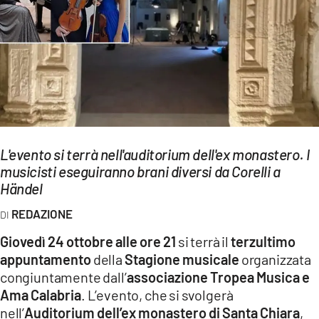
EVENTI
SPORT
Streaming
LAC TV
LAC NETWORK
L'evento si terrà nell'auditorium dell'ex monastero. I
LAC ONAIR
musicisti eseguiranno brani diversi da Corelli a
Händel
LaC
REDAZIONE
Network
Giovedì 24 ottobre alle ore 21
si terrà il
terzultimo
LACPLAY.IT
appuntamento
della
Stagione musicale
organizzata
congiuntamente dall’
associazione Tropea Musica e
LACTV.IT
Ama Calabria
. L’evento, che si svolgerà
LACONAIR.IT
nell’
Auditorium dell’ex monastero di Santa Chiara
,