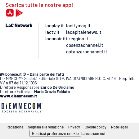
Scarica tutte le nostre app!
LaC Network
lacplay.it
lacitymag.it
lactv.it
lacapitalenews.it
laconair.it
ilreggino.it
cosenzachannel.it
catanzarochannel.it
ilVibonese.it © – Dalla parte dei fatti
DIEMMECOM® Società Editoriale Srl P. IVA 01737800795 R.O.C. 4049 – Reg. Trib
VV n.97 del 11.12.1996
Direttore Responsabile
Enrico De Girolamo
Direttore Editoriale
Maria Grazia Falduto
www.diemmecom.it
Redazione
Segnala alla redazione
Privacy
Cookie policy
Note legali
Gestisci preferenze cookie
Lavora con noi