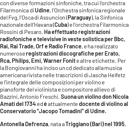
con diverse formazioni sinfoniche, tra cui l’orchestra
Filarmonica di
Udine
, l’Orchestra sinfonica regionale
del Fvg, l’Osca di Assuncion (
Paraguay
), la Sinfonica
nazionale dell’Havana (
Cuba
) e l’orchestra Filarmonica
Rossini di Pesaro.
Ha effettuato registrazioni
radiofoniche e televisive in veste solistica per Bbc,
Rai, Rai Trade, Orf e Radio France
, e ha realizzato
numerose
registrazioni discografiche per Erato,
Rca, Philips, Emi, Warner Fonit
e altre etichette. Per
la Bongiovanni ha inciso un cd dedicato alla musica
americana rivista nelle trascrizioni di Jascha Heifetz
e l’integrale delle composizioni per violino e
pianoforte del violinista e compositore allievo di
Bazzini, Antonio Freschi.
Suona un violino don Nicola
Amati del 1734
ed
è
attualmente
docente di violino al
Conservatorio “Jacopo Tomadini” di Udine.
Antonella Defrenza
, nata a
Triggiano (Bari) nel 1995
,