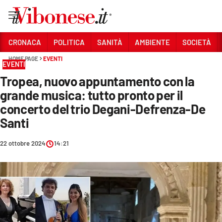
Vai
CRONACA
POLITICA
SANITÀ
AMBIENTE
SOCIETÀ
HOME PAGE
EVENTI
Sezioni
EVENTI
Tropea, nuovo appuntamento con la
CRONACA
grande musica: tutto pronto per il
POLITICA
concerto del trio Degani-Defrenza-De
Santi
SANITÀ
AMBIENTE
22 ottobre 2024
14:21
SOCIETÀ
CULTURA
ECONOMIA E LAVORO