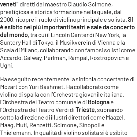
veneti”
diretti dal maestro Claudio Scimone,
prestigiosa e storica formazione nella quale, dal
2000, ricopre il ruolo di violino principale e solista.
Si
è esibito nei più importanti teatri e sale da concerto
del mondo
, tra cui il Lincoln Center di New York, la
Suntory Hall di Tokyo, il Musikverein di Vienna e la
Scala di Milano, collaborando con famosi solisti come
Accardo, Galway, Perlman, Rampal, Rostropovich e
Ughi.
Ha eseguito recentemente la sinfonia concertante di
Mozart con Yuri Bashmet. Ha collaborato come
violino di spalla con l’Orchestra giovanile italiana,
l’Orchestra del Teatro comunale di
Bologna
e
l’Orchestra del Teatro Verdi di
Trieste
, suonando
sotto la direzione di illustri direttori come Maazel,
Maag, Muti, Renzetti, Scimone, Sinopoli e
Thielemann. In qualità di violino solista si è esibito