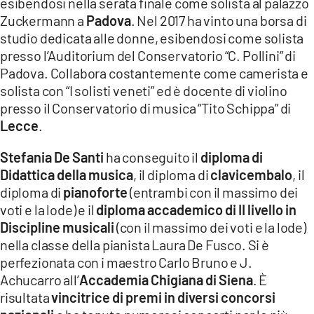
esibendosi nella serata finale come solista al palazzo
Zuckermann a
Padova
. Nel 2017 ha vinto una borsa di
studio dedicata alle donne, esibendosi come solista
presso l’Auditorium del Conservatorio “C. Pollini” di
Padova. Collabora costantemente come camerista e
solista con “I solisti veneti” ed è docente di violino
presso il Conservatorio di musica “Tito Schippa” di
Lecce
.
Stefania De Santi
ha conseguito il
diploma di
Didattica della musica
, il diploma di
clavicembalo
, il
diploma di
pianoforte
(entrambi con il massimo dei
voti e la lode) e il
diploma accademico di II livello in
Discipline musicali
(con il massimo dei voti e la lode)
nella classe della pianista Laura De Fusco. Si è
perfezionata con i maestro Carlo Bruno e J.
Achucarro all’
Accademia Chigiana di Siena
. È
risultata
vincitrice di premi in diversi concorsi