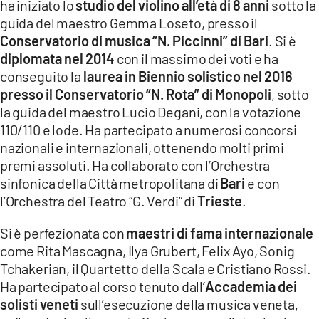
ha iniziato lo
studio del violino all’età di 8 anni
sotto la
guida del maestro Gemma Loseto, presso il
Conservatorio di musica “N. Piccinni” di Bari
. Si è
diplomata nel 2014
con il massimo dei voti e ha
conseguito la
laurea in Biennio solistico nel 2016
presso il Conservatorio “N. Rota” di Monopoli
, sotto
la guida del maestro Lucio Degani, con la votazione
110/110 e lode. Ha partecipato a numerosi concorsi
nazionali e internazionali, ottenendo molti primi
premi assoluti. Ha collaborato con l’Orchestra
sinfonica della Città metropolitana di
Bari
e con
l’Orchestra del Teatro “G. Verdi” di
Trieste
.
Si è perfezionata con
maestri di fama internazionale
come Rita Mascagna, Ilya Grubert, Felix Ayo, Sonig
Tchakerian, il Quartetto della Scala e Cristiano Rossi.
Ha partecipato al corso tenuto dall’
Accademia dei
solisti veneti
sull’esecuzione della musica veneta,