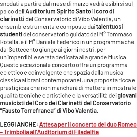
snodati a partire dal mese di marzo vedrà esibirsi sul
LACITYMAG.IT
palco dell’
Auditorium Spirito Santo
il
coro di
clarinetti
del Conservatorio di Vibo Valentia, un
ILREGGINO.IT
ensemble strumentale composto dai
talentuosi
studenti
del conservatorio guidato dal M° Tommaso
COSENZACHANNEL.IT
Rotella, e il M° Daniele Federico in un programma che
ILVIBONESE.IT
dal Settecento giunge ai giorni nostri, per
un’imperdibile serata dedicata alla grande Musica.
CATANZAROCHANNEL.IT
Questo eccezionale concerto offre un programma
eclettico e coinvolgente che spazia dalla musica
LACAPITALENEWS.IT
classica ai brani contemporanei, una proposta ricca e
prestigiosa che non mancherà di mettere in mostra le
App
qualità tecniche e artistiche e la versatilità dei
giovani
ANDROID
musicisti del Coro dei Clarinetti del Conservatorio
“Fausto Torrefranca” di Vibo Valentia.
APPLE
LEGGI ANCHE:
Attesa per il concerto del duo Romeo
– Trimbolia all’Auditorium di Filadelfia