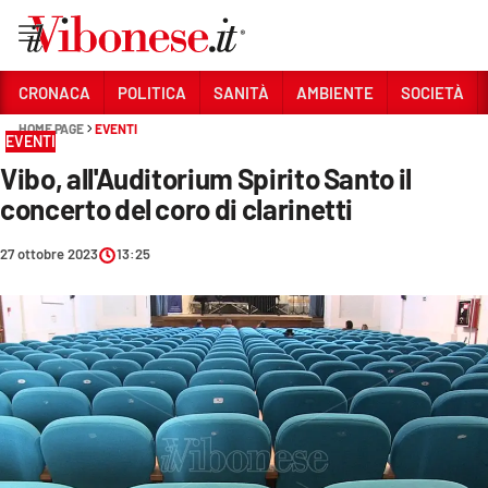
Vai
CRONACA
POLITICA
SANITÀ
AMBIENTE
SOCIETÀ
HOME PAGE
EVENTI
Sezioni
EVENTI
Vibo, all'Auditorium Spirito Santo il
CRONACA
concerto del coro di clarinetti
POLITICA
27 ottobre 2023
13:25
SANITÀ
AMBIENTE
SOCIETÀ
CULTURA
ECONOMIA E LAVORO