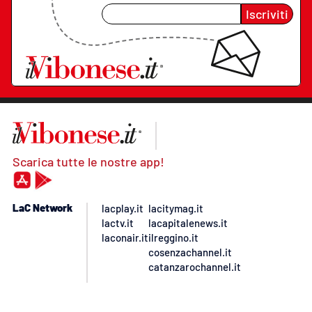
Iscriviti
Scarica tutte le nostre app!
LaC Network
lacplay.it
lacitymag.it
lactv.it
lacapitalenews.it
laconair.it
ilreggino.it
cosenzachannel.it
catanzarochannel.it