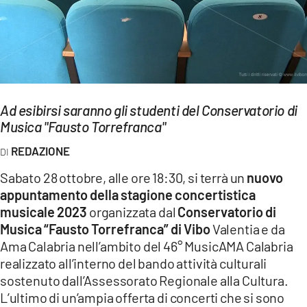
EVENTI
SPORT
Streaming
LAC TV
Ad esibirsi saranno gli studenti del Conservatorio di
Musica "Fausto Torrefranca"
LAC NETWORK
REDAZIONE
LAC ONAIR
Sabato 28 ottobre, alle ore 18:30, si terrà un
nuovo
appuntamento della stagione concertistica
LaC
musicale 2023
organizzata dal
Conservatorio di
Network
Musica “Fausto Torrefranca” di Vibo
Valentia e da
LACPLAY.IT
Ama Calabria nell’ambito del 46° MusicAMA Calabria
realizzato all’interno del bando attività culturali
LACTV.IT
sostenuto dall’Assessorato Regionale alla Cultura.
LACONAIR.IT
L’ultimo di un’ampia offerta di concerti che si sono