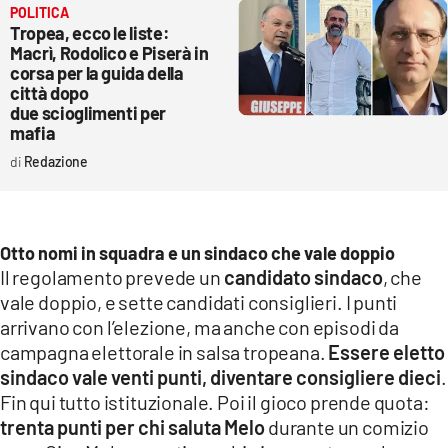
POLITICA
Tropea, ecco le liste:
Macrì, Rodolico e Piserà in
corsa per la guida della
città dopo
due scioglimenti per
mafia
Redazione
Otto nomi in squadra e un sindaco che vale doppio
Il regolamento prevede un
candidato sindaco
, che
vale doppio, e sette candidati consiglieri. I punti
arrivano con l’elezione, ma anche con episodi da
campagna elettorale in salsa tropeana.
Essere eletto
sindaco vale venti punti, diventare consigliere dieci
.
Fin qui tutto istituzionale. Poi il gioco prende quota:
trenta punti per chi saluta Melo
durante un comizio