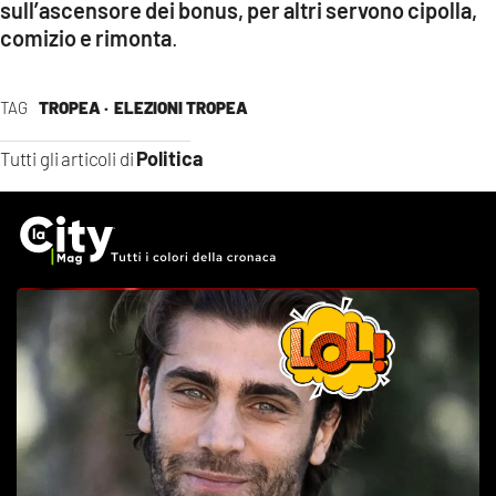
sull’ascensore dei bonus, per altri servono ci
polla,
comizio e rimonta
.
TAG
TROPEA ·
ELEZIONI TROPEA
Politica
Tutti gli articoli di