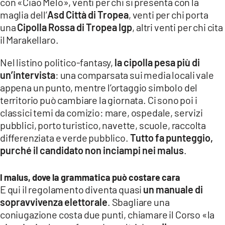
con «Ciao Melo», venti per chi si presenta con la
maglia dell’
Asd Città di Tropea
, venti per chi porta
una
Cipolla Rossa di Tropea Igp
, altri venti per chi cita
il Marakellaro.
Nel listino politico-fantasy,
la cipolla pesa più di
un’intervista
: una comparsata sui media locali vale
appena un punto, mentre l’ortaggio simbolo del
territorio può cambiare la giornata. Ci sono poi i
classici temi da comizio: mare, ospedale, servizi
pubblici, porto turistico, navette, scuole, raccolta
differenziata e verde pubblico.
Tutto fa punteggio,
purché il candidato non inciampi nei malus
.
I malus, dove la grammatica può costare cara
E qui il regolamento diventa quasi
un manuale di
sopravvivenza elettorale
. Sbagliare una
coniugazione costa due punti, chiamare il Corso «la