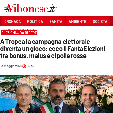
Vai
CRONACA
POLITICA
SANITÀ
AMBIENTE
SOCIETÀ
HOME PAGE
POLITICA
Sezioni
ELEZIONI… DA RIDERE
A Tropea la campagna elettorale
CRONACA
diventa un gioco: ecco il FantaElezioni
POLITICA
tra bonus, malus e cipolle rosse
SANITÀ
13 maggio 2026
16:43
AMBIENTE
SOCIETÀ
CULTURA
ECONOMIA E LAVORO