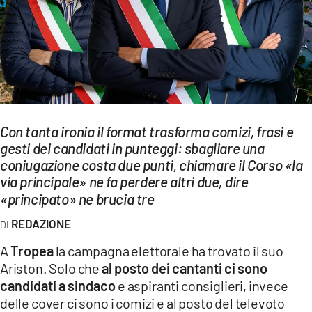
EVENTI
SPORT
Streaming
LAC TV
Con tanta ironia il format trasforma comizi, frasi e
LAC NETWORK
gesti dei candidati in punteggi: sbagliare una
coniugazione costa due punti, chiamare il Corso «la
LAC ONAIR
via principale» ne fa perdere altri due,
dire
«principato» ne brucia tre
LaC
Network
REDAZIONE
LACPLAY.IT
A
Tropea
la campagna elettorale ha trovato il suo
Ariston. Solo che
al posto dei cantanti ci sono
LACTV.IT
candidati a sindaco
e aspiranti consiglieri, invece
LACONAIR.IT
delle cover ci sono i comizi e al posto del televoto