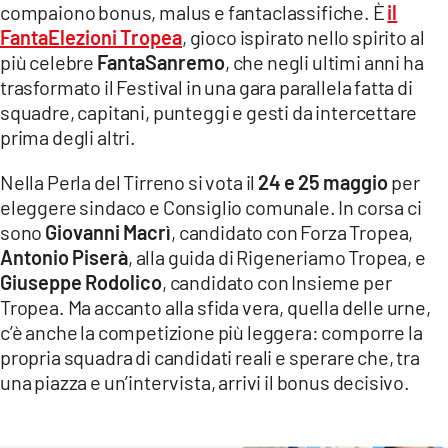
compaiono bonus, malus e fantaclassifiche. È
il
LACITYMAG.IT
FantaElezioni Tropea
, gioco ispirato nello spirito al
più celebre
FantaSanremo
, che negli ultimi anni ha
ILREGGINO.IT
trasformato il Festival in una gara parallela fatta di
squadre, capitani, punteggi e gesti da intercettare
COSENZACHANNEL.IT
prima degli altri.
ILVIBONESE.IT
Nella Perla del Tirreno si vota il
24 e 25 maggio
per
CATANZAROCHANNEL.IT
eleggere sindaco e Consiglio comunale. In corsa ci
sono
Giovanni Macrì
, candidato con Forza Tropea,
LACAPITALENEWS.IT
Antonio Piserà
, alla guida di Rigeneriamo Tropea, e
Giuseppe Rodolico
, candidato con Insieme per
App
Tropea. Ma accanto alla sfida vera, quella delle urne,
c’è anche la competizione più leggera: comporre la
ANDROID
propria squadra di candidati reali e sperare che, tra
APPLE
una piazza e un’intervista, arrivi il bonus decisivo.