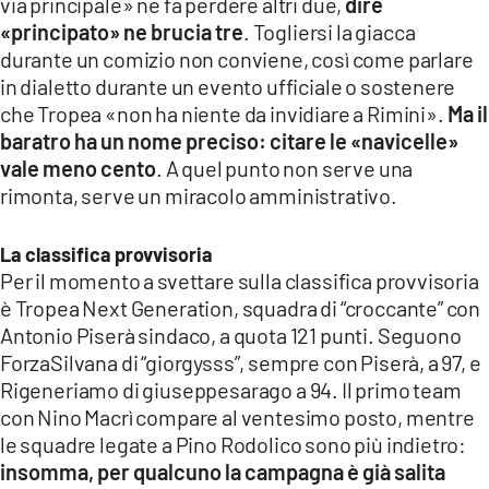
via principale» ne fa perdere altri due,
dire
«principato» ne brucia tre
. Togliersi la giacca
durante un comizio non conviene, così come parlare
in dialetto durante un evento ufficiale o sostenere
che Tropea «non ha niente da invidiare a Rimini».
Ma il
baratro ha un nome preciso: citare le «navicelle»
vale meno cento
. A quel punto non serve una
rimonta, serve un miracolo amministrativo.
La classifica provvisoria
Per il momento a svettare sulla classifica provvisoria
è Tropea Next Generation, squadra di “croccante” con
Antonio Piserà sindaco, a quota 121 punti. Seguono
ForzaSilvana di “giorgysss”, sempre con Piserà, a 97, e
Rigeneriamo di giuseppesarago a 94. Il primo team
con Nino Macrì compare al ventesimo posto, mentre
le squadre legate a Pino Rodolico sono più indietro:
insomma, per qualcuno la campagna è già salita