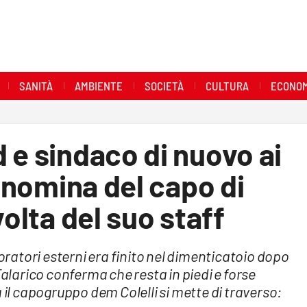
SANITÀ
AMBIENTE
SOCIETÀ
CULTURA
ECONOM
 e sindaco di nuovo ai
a nomina del capo di
volta del suo staff
boratori esterni era finito nel dimenticatoio dopo
Talarico conferma che resta in piedi e forse
 il capogruppo dem Colelli si mette di traverso: