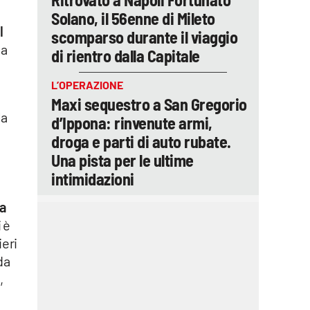
Solano, il 56enne di Mileto
l
scomparso durante il viaggio
Ma
di rientro dalla Capitale
L’OPERAZIONE
Maxi sequestro a San Gregorio
la
d’Ippona: rinvenute armi,
droga e parti di auto rubate.
Una pista per le ultime
intimidazioni
na
 è
ieri
da
,