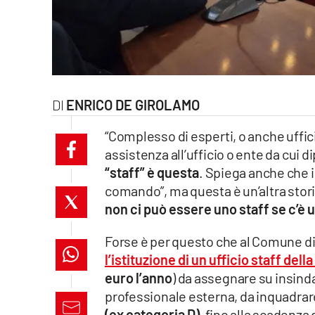
laconair.it
lacitymag.it
ilreggino.it
ENRICO DE GIROLAMO
cosenzachannel.it
“Complesso di esperti, o anche uffici
assistenza all’ufficio o ente da cui 
ilvibonese.it
“staff” è questa
. Spiega anche che i
catanzarochannel.it
comando”, ma questa è un’altra storia
non ci può essere uno staff se c’è 
lacapitalenews.it
Forse è per questo che al Comune di 
l’istituzione di un ufficio staff del
App
euro l’anno
) da assegnare su insinda
Android
professionale esterna, da inquadrare
(ex categoria D)
, fino alla scadenz