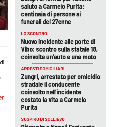
saluto a Carmelo Purita:
centinaia di persone ai
funerali del 27enne
LO SCONTRO
Nuovo incidente alle porte di
Vibo: scontro sulla statale 18,
coinvolte un’auto e una moto
di
ARRESTI DOMICILIARI
Zungri, arrestato per omicidio
a
stradale il conducente
coinvolto nell'incidente
er
costato la vita a Carmelo
Purita
e
SOSPIRO DI SOLLIEVO
Ritrovato a Napoli Fortunato