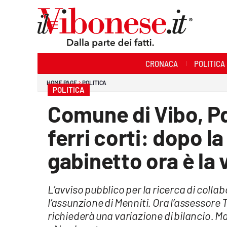
Sezioni
CRONACA
POLITICA
Cronaca
HOME PAGE
POLITICA
POLITICA
Politica
Comune di Vibo, Pd
Sanità
ferri corti: dopo l
Ambiente
gabinetto ora è la 
Società
L’avviso pubblico per la ricerca di colla
Cultura
l’assunzione di Menniti. Ora l’assessore 
Economia e Lavoro
richiederà una variazione di bilancio. Ma