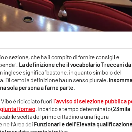
o o sezione, che ha il compito di fornire consigli e
dipende”.
La definizione che il vocabolario Treccani dà 
n inglese significa “bastone, in quanto simbolo del
. Di certo la definizione ha un senso plurale,
insomm
una sola persona a farne parte
.
Vibo è ricicciato fuori
l’avviso di selezione pubblica p
la giunta Romeo
. Incarico a tempo determinato (
23mila
cabile scelta del primo cittadino a una figura
 nell’Area dei
Funzionari e dell’Elevata qualificazion
a del mandato amministrativo.