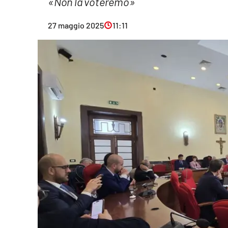
«Non la voteremo»
Eventi
27 maggio 2025
11:11
Sport
Streaming
LaC TV
Lac Network
LaC OnAir
LaC
Network
lacplay.it
lactv.it