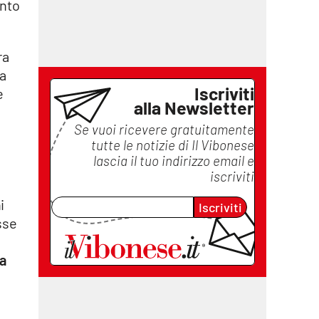
unto
ra
 a
Iscriviti
e
alla Newsletter
Se vuoi ricevere gratuitamente
tutte le notizie di
Il Vibonese
lascia il tuo indirizzo email e
iscriviti
i
Iscriviti
sse
la