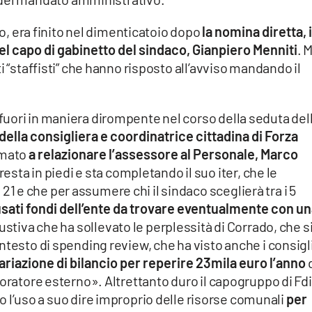
zo, era finito nel dimenticatoio dopo
la nomina diretta, i
l capo di gabinetto del sindaco,
Gianpiero Menniti
. 
i “staffisti” che hanno risposto all’avviso mandando il
uori in maniera dirompente nel corso della seduta del
 della consigliera e coordinatrice cittadina di Forza
amato
a relazionare l’assessore al Personale, Marco
resta in piedi e sta completando il suo iter, che le
 e che per assumere chi il sindaco sceglierà tra i 5
sati fondi dell’ente da trovare eventualmente con u
ustiva che ha sollevato le perplessità di Corrado, che si
ntesto di spending review, che ha visto anche i consigl
ariazione di bilancio per reperire 23mila euro l’anno
boratore esterno». Altrettanto duro il capogruppo di Fdi
o l’uso a suo dire improprio delle risorse comunali
per