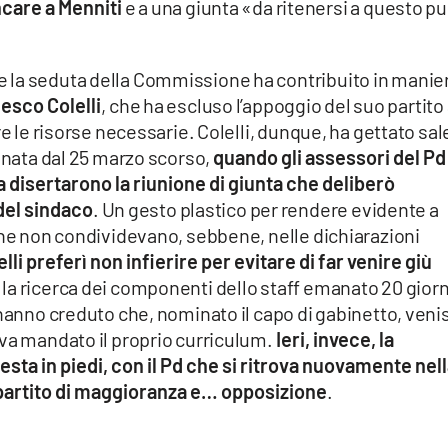
ncare a Menniti
e a una giunta «da ritenersi a questo p
 la seduta della Commissione ha contribuito in manie
esco Colelli
, che ha escluso l’appoggio del suo partito
re le risorse necessarie. Colelli, dunque, ha gettato sal
ginata dal 25 marzo scorso,
quando gli assessori del Pd
 disertarono la riunione di giunta che deliberò
del sindaco
. Un gesto plastico per rendere evidente a
che non condividevano, sebbene, nelle dichiarazioni
elli preferì non infierire per evitare di far venire giù
er la ricerca dei componenti dello staff emanato 20 giorn
 hanno creduto che, nominato il capo di gabinetto, veni
eva mandato il proprio curriculum.
Ieri, invece, la
esta in piedi, con il Pd che si ritrova nuovamente nel
partito di maggioranza e… opposizione
.