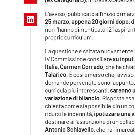
Apple
L’avviso, pubblicato all’inizio di mar
25 marzo, appena 20 giorni dopo, de
non l’hanno dimenticato i 21 aspirant
Vai
proprio curriculum.
La questione è saltata nuovamente f
IV Commissione consiliare
su input
Italia, Carmen Corrado
, che ha chi
Talarico
. È così emerso che l’avviso 
domande pervenute sono, appunto, 21
curricula più interessanti,
saranno u
variazione di bilancio
. Risposta esa
chiesta come sia possibile «in un co
ridursi le indennità,
ipotizzare una v
destinare all’assunzione di un colla
Antonio Schiavello
, che ha rimarcat