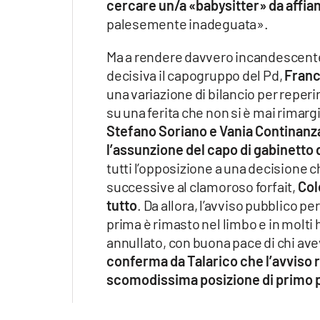
cercare un/a «babysitter» da affia
palesemente inadeguata».
Ma a rendere davvero incandescente
decisiva il capogruppo del Pd,
Franc
una variazione di bilancio per reperi
su una ferita che non si è mai rimar
Stefano Soriano e Vania Continanza
l’assunzione del capo di gabinetto 
tutti l’opposizione a una decisione 
successive al clamoroso forfait,
Col
tutto
. Da allora, l’avviso pubblico p
prima è rimasto nel limbo e in molti
annullato, con buona pace di chi av
conferma da Talarico che l’avviso r
scomodissima posizione di primo 