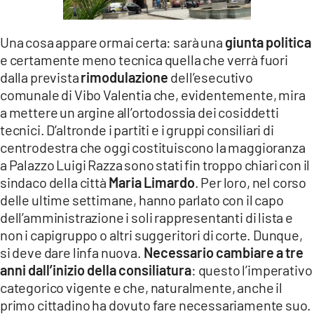
LACITYMAG.IT
Una cosa appare ormai certa: sarà una
giunta politica
ILREGGINO.IT
e certamente meno tecnica quella che verrà fuori
dalla prevista
rimodulazione
dell’esecutivo
COSENZACHANNEL.IT
comunale di Vibo Valentia che, evidentemente, mira
ILVIBONESE.IT
a mettere un argine all’ortodossia dei cosiddetti
tecnici. D’altronde i partiti e i gruppi consiliari di
CATANZAROCHANNEL.IT
centrodestra che oggi costituiscono la maggioranza
a Palazzo Luigi Razza sono stati fin troppo chiari con il
LACAPITALENEWS.IT
sindaco della città
Maria Limardo
. Per loro, nel corso
delle ultime settimane, hanno parlato con il capo
App
dell’amministrazione i soli rappresentanti di lista e
non i capigruppo o altri suggeritori di corte. Dunque,
ANDROID
si deve dare linfa nuova.
Necessario cambiare a tre
APPLE
anni dall’inizio della consiliatura
: questo l’imperativo
categorico vigente e che, naturalmente, anche il
primo cittadino ha dovuto fare necessariamente suo.