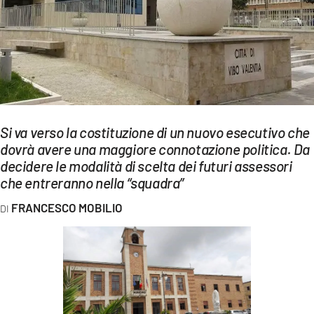
EVENTI
SPORT
Streaming
LAC TV
Si va verso la costituzione di un nuovo esecutivo che
LAC NETWORK
dovrà avere una maggiore connotazione politica. Da
decidere le modalità di scelta dei futuri assessori
LAC ONAIR
che entreranno nella “squadra”
LaC
FRANCESCO MOBILIO
Network
LACPLAY.IT
LACTV.IT
LACONAIR.IT