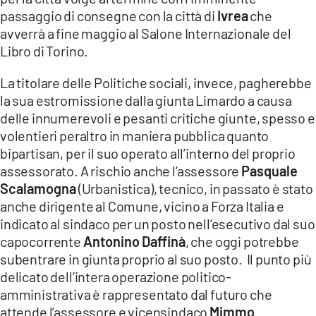
passaggio di consegne con la città di
Ivrea
che
avverrà a fine maggio al Salone Internazionale del
Libro di Torino.
La titolare delle Politiche sociali, invece, pagherebbe
la sua estromissione dalla giunta Limardo a causa
delle innumerevoli e pesanti critiche giunte, spesso e
volentieri peraltro in maniera pubblica quanto
bipartisan, per il suo operato all’interno del proprio
assessorato. A rischio anche l’assessore
Pasquale
Scalamogna
(Urbanistica), tecnico, in passato è stato
anche dirigente al Comune, vicino a Forza Italia e
indicato al sindaco per un posto nell’esecutivo dal suo
capocorrente
Antonino Daffinà
, che oggi potrebbe
subentrare in giunta proprio al suo posto. Il punto più
delicato dell’intera operazione politico-
amministrativa è rappresentato dal futuro che
attende l’assessore e vicensindaco
Mimmo