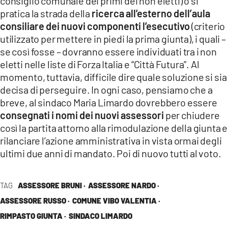
consiglio comunale dei primi dei non eletti) o si
pratica la strada della
ricerca all’esterno dell’aula
consiliare dei nuovi componenti l’esecutivo
(criterio
utilizzato per mettere in piedi la prima giunta), i quali –
se così fosse – dovranno essere individuati tra i non
eletti nelle liste di Forza Italia e “Città Futura”. Al
momento, tuttavia, difficile dire quale soluzione si sia
decisa di perseguire. In ogni caso, pensiamo che a
breve, al sindaco Maria Limardo dovrebbero essere
consegnati i nomi dei nuovi assessori
per chiudere
così la partita attorno alla rimodulazione della giunta e
rilanciare l’azione amministrativa in vista ormai degli
ultimi due anni di mandato. Poi di nuovo tutti al voto.
TAG
ASSESSORE BRUNI ·
ASSESSORE NARDO ·
ASSESSORE RUSSO ·
COMUNE VIBO VALENTIA ·
RIMPASTO GIUNTA ·
SINDACO LIMARDO