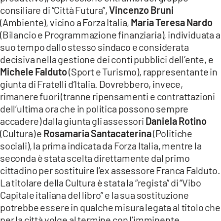
consiliare di “Città Futura”,
Vincenzo Bruni
(Ambiente), vicino a Forza Italia,
Maria Teresa Nardo
(Bilancio e Programmazione finanziaria), individuata a
suo tempo dallo stesso sindaco e considerata
decisiva nella gestione dei conti pubblici dell’ente, e
Michele Falduto
(Sport e Turismo), rappresentante in
giunta di Fratelli d’Italia. Dovrebbero, invece,
rimanere fuori (tranne ripensamenti e contrattazioni
dell’ultima ora che in politica possono sempre
accadere) dalla giunta gli assessori
Daniela Rotino
(Cultura) e
Rosamaria Santacaterina
(Politiche
sociali), la prima indicata da Forza Italia, mentre la
seconda è stata scelta direttamente dal primo
cittadino per sostituire l’ex assessore Franca Falduto.
La titolare della Cultura è stata la “regista” di “Vibo
Capitale italiana del libro” e la sua sostituzione
potrebbe essere in qualche misura legata al titolo che
per la città volge al termine con l’imminente