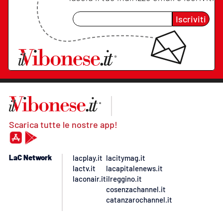
Iscriviti
Scarica tutte le nostre app!
LaC Network
lacplay.it
lacitymag.it
lactv.it
lacapitalenews.it
laconair.it
ilreggino.it
cosenzachannel.it
catanzarochannel.it