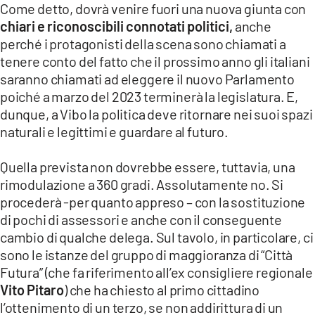
Come detto, dovrà venire fuori una nuova giunta con
chiari e riconoscibili connotati politici,
anche
perché i protagonisti della scena sono chiamati a
tenere conto del fatto che il prossimo anno gli italiani
saranno chiamati ad eleggere il nuovo Parlamento
poiché a marzo del 2023 terminerà la legislatura. E,
dunque, a Vibo la politica deve ritornare nei suoi spazi
naturali e legittimi e guardare al futuro.
Quella prevista non dovrebbe essere, tuttavia, una
rimodulazione a 360 gradi. Assolutamente no. Si
procederà -per quanto appreso – con la sostituzione
di pochi di assessori e anche con il conseguente
cambio di qualche delega. Sul tavolo, in particolare, ci
sono le istanze del gruppo di maggioranza di “Città
Futura” (che fa riferimento all’ex consigliere regionale
Vito Pitaro
) che ha chiesto al primo cittadino
l’ottenimento di un terzo, se non addirittura di un