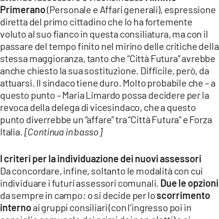
Primerano
(Personale e Affari generali), espressione
diretta del primo cittadino che lo ha fortemente
voluto al suo fianco in questa consiliatura, ma con il
passare del tempo finito nel mirino delle critiche della
stessa maggioranza, tanto che “Città Futura” avrebbe
anche chiesto la sua sostituzione. Difficile, però, da
attuarsi. Il sindaco tiene duro. Molto probabile che – a
questo punto – Maria Limardo possa decidere per la
revoca della delega di vicesindaco, che a questo
punto diverrebbe un “affare” tra “Città Futura” e Forza
Italia.
[Continua in basso]
I criteri per la individuazione dei nuovi assessori
Da concordare, infine, soltanto le modalità con cui
individuare i futuri assessori comunali.
Due le opzioni
da sempre in campo: o si decide per lo
scorrimento
interno
ai gruppi consiliari (con l’ingresso poi in