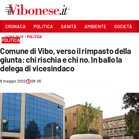
Vai
CRONACA
POLITICA
SANITÀ
AMBIENTE
SOCIETÀ
HOME PAGE
POLITICA
Sezioni
POLITICA
Comune di Vibo, verso il rimpasto della
CRONACA
giunta: chi rischia e chi no. In ballo la
POLITICA
delega di vicesindaco
SANITÀ
8 maggio 2022
08:05
AMBIENTE
SOCIETÀ
CULTURA
ECONOMIA E LAVORO