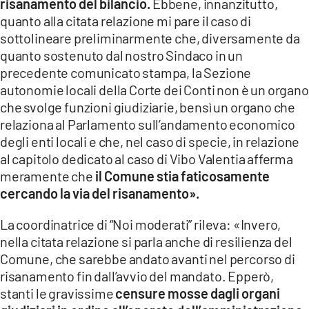
risanamento del bilancio.
Ebbene, innanzitutto,
quanto alla citata relazione mi pare il caso di
sottolineare preliminarmente che, diversamente da
quanto sostenuto dal nostro Sindaco in un
precedente comunicato stampa, la Sezione
autonomie locali della Corte dei Conti non è un organo
che svolge funzioni giudiziarie, bensì un organo che
relaziona al Parlamento sull’andamento economico
degli enti locali e che, nel caso di specie, in relazione
al capitolo dedicato al caso di Vibo Valentia afferma
meramente che
il Comune stia faticosamente
cercando la via del risanamento».
La coordinatrice di “Noi moderati” rileva: «Invero,
nella citata relazione si parla anche di resilienza del
Comune, che sarebbe andato avanti nel percorso di
risanamento fin dall’avvio del mandato. Epperò,
stanti le gravissime
censure mosse dagli organi