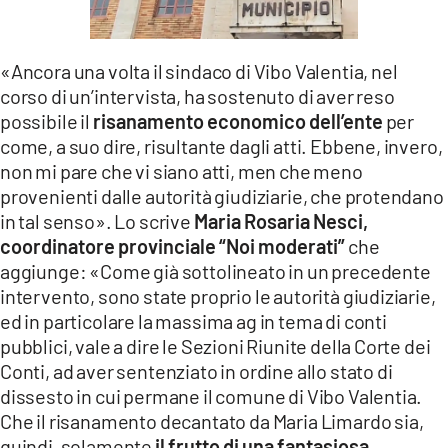
LACITYMAG.IT
ILREGGINO.IT
«Ancora una volta il sindaco di Vibo Valentia, nel
corso di un’intervista, ha sostenuto di aver reso
COSENZACHANNEL.IT
possibile il
risanamento economico dell’ente
per
come, a suo dire, risultante dagli atti. Ebbene, invero,
ILVIBONESE.IT
non mi pare che vi siano atti, men che meno
provenienti dalle autorità giudiziarie, che protendano
CATANZAROCHANNEL.IT
in tal senso». Lo scrive
Maria Rosaria Nesci,
LACAPITALENEWS.IT
coordinatore provinciale “Noi moderati”
che
aggiunge: «Come già sottolineato in un precedente
intervento, sono state proprio le autorità giudiziarie,
App
ed in particolare la massima ag in tema di conti
ANDROID
pubblici, vale a dire le Sezioni Riunite della Corte dei
Conti, ad aver sentenziato in ordine allo stato di
APPLE
dissesto in cui permane il comune di Vibo Valentia.
Che il risanamento decantato da Maria Limardo sia,
quindi, solamente
il frutto di una fantasiosa