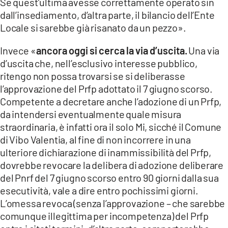
Se quest’ultima avesse correttamente operato sin
dall’insediamento, d’altra parte, il bilancio dell’Ente
Locale si sarebbe già risanato da un pezzo».
Invece «
ancora oggi si cerca la via d’uscita.
Una via
d’uscita che, nell’esclusivo interesse pubblico,
ritengo non possa trovarsi se si deliberasse
l’approvazione del Prfp adottato il 7 giugno scorso.
Competente a decretare anche l’adozione di un Prfp,
da intendersi eventualmente quale misura
straordinaria, è infatti ora il solo Mi, sicché il Comune
di Vibo Valentia, al fine di non incorrere in una
ulteriore dichiarazione di inammissibilità del Prfp,
dovrebbe revocare la delibera di adozione deliberare
del Pnrf del 7 giugno scorso entro 90 giorni dalla sua
esecutività, vale a dire entro pochissimi giorni.
L’omessa revoca (senza l’approvazione – che sarebbe
comunque illegittima per incompetenza) del Prfp