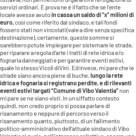
servizi ordinari. E prova ne è il fatto che se l’ente
locale avesse avuto
in cassa un saldo di “x” milioni di
euro,
così come riferito dal sindaco, e tali fondi
fossero stati non vincolati (vale a dire senza specifica
destinazione), certamente, queste somme si
sarebbero potute impiegare per sistemare le strade,
per riparare a regola d’arte i tratti di rete idrica e/o
fognaria danneggiati e per garantire eventi estivi,
quale lo stesso Vicoli diVini. Ed invece, mi pare che le
strade siano ancora piene di buche,
lungo la rete
idrica e fognaria si registrano perdite, e di rilevanti
eventi estivi targati “Comune di Vibo Valentia”
non
mi pare se ne siano visti. In un siffatto contesto
quindi, non credo proprio si possa parlare di
risanamento e neppure di percorso verso il
risanamento quanto, piuttosto, di un fallimento
politico-amministrativo dell’attuale sindaco di Vibo