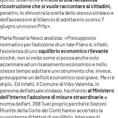
ricostruzione che si vuole raccontare ai cittadini,
peraltro, lo dimostra la scelta dello stesso sindaco e
dell’assessore al bilancio di adottare lo scorso 7
giugno un nuovo Prfp».
Maria Rosaria Nesci analizza: «Presupposto
normativo per l’adozione di un tale Piano è, infatti,
l’esistenza di uno
squilibrio economico rilevante
sicché, non si vede come si possa anche solo
accennare ad un risanamento economico e nello
stesso tempo adottare uno strumento che, invece,
presuppone un deficit economico così grave. Ma vi è
di più. Ed infatti, il Comune di Vibo Valentia, in
persona dell’attuale sindaco, ha chiesto
al Ministero
dell’Interno l’adozione di misure straordinarie
a
norma dell’art. 268 Tuel proprio perché le Sezioni
Riunite della Corte dei Conti hanno accertato la
sussistenza di fattori di squilibrio, intervenuti