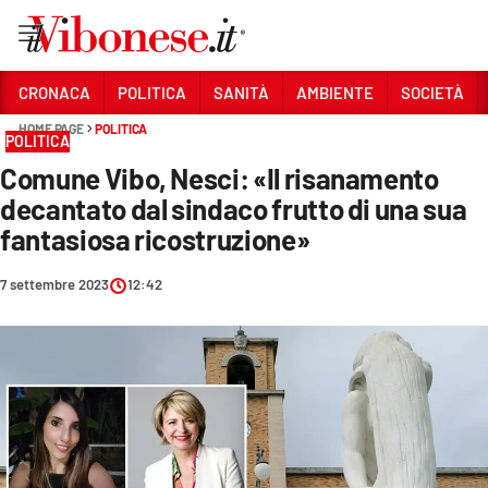
Vai
CRONACA
POLITICA
SANITÀ
AMBIENTE
SOCIETÀ
HOME PAGE
POLITICA
Sezioni
POLITICA
Comune Vibo, Nesci: «Il risanamento
CRONACA
decantato dal sindaco frutto di una sua
POLITICA
fantasiosa ricostruzione»
SANITÀ
7 settembre 2023
12:42
AMBIENTE
SOCIETÀ
CULTURA
ECONOMIA E LAVORO