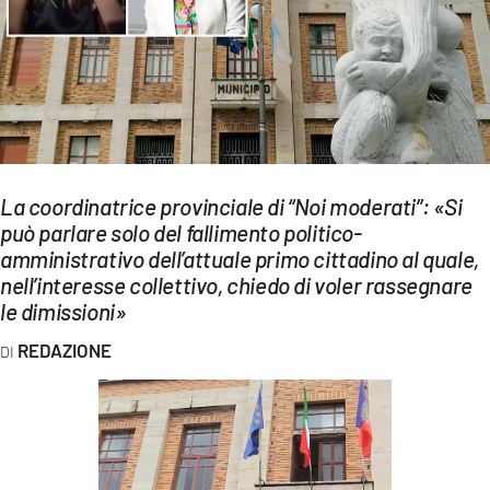
EVENTI
SPORT
Streaming
LAC TV
La coordinatrice provinciale di “Noi moderati”: «Si
LAC NETWORK
può parlare solo del fallimento politico-
amministrativo dell’attuale primo cittadino al quale,
LAC ONAIR
nell’interesse collettivo, chiedo di voler rassegnare
le dimissioni»
LaC
Network
REDAZIONE
LACPLAY.IT
LACTV.IT
LACONAIR.IT