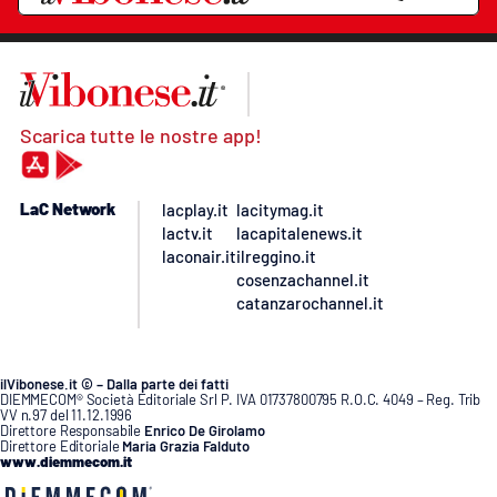
Scarica tutte le nostre app!
LaC Network
lacplay.it
lacitymag.it
lactv.it
lacapitalenews.it
laconair.it
ilreggino.it
cosenzachannel.it
catanzarochannel.it
ilVibonese.it © – Dalla parte dei fatti
DIEMMECOM® Società Editoriale Srl P. IVA 01737800795 R.O.C. 4049 – Reg. Trib
VV n.97 del 11.12.1996
Direttore Responsabile
Enrico De Girolamo
Direttore Editoriale
Maria Grazia Falduto
www.diemmecom.it