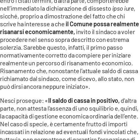
entro i citati termini, d’altra parte, comporterebbe
nell’immediato la dichiarazione di dissesto
ipso iure
,
sicché, proprio a dimostrazione del fatto che chi
scrive ha interesse a che
il Comune possa realmente
risanarsi economicamente,
invito il sindaco a voler
procedere nel senso sopra descritto con estrema
solerzia. Sarebbe questo, infatti, il primo passo
normativamente corretto da compiere per iniziare
realmente un percorso di risanamento economico.
Risanamento che, nonostante l’attuale saldo di cassa
richiamato dal sindaco, come dicevo, allo stato, non
può dirsi ancora neppure iniziato».
Nesci prosegue: «
Il saldo di cassa in positivo,
d’altra
parte, non attesta l’assenza di uno squilibrio e, quindi,
la capacità di gestione economica ordinaria dell’ente.
Nel caso di specie, è certamente frutto di importi
incassati in relazione ad eventuali fondi vincolati che,
tuttavia, non permettono di garantire l’erogazione di