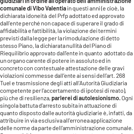
giudiziari in ordine all’operato dell’amministrazione
comunale di Vibo
Valentia
in questi anni (e cioè, la
dichiarata idoneità del Prfp adottato ed approvato
dall’ente perché non capace di superare il grado di
affidabilità e fattibilità, la violazione dei termini
previsti dalla legge per la rimodulazione di detto
stesso Piano, la dichiarata nullità del Piano di
Riequilibrio approvato dall’ente in quanto adottato da
un organo carente di potere in assoluto ed in
concreto con contestuale attestazione delle gravi
violazioni commesse dall’ente ai sensi dell’art. 268
Tuel e trasmissione degli atti all’Autorità Giudiziaria
competente per l’accertamento di ipotesi di reato),
più che di resilienza,
parlerei di autolesionismo.
Ogni
singola battuta d’arresto subita in attuazione di
quanto disposto dalle autorità giudiziarie è, infatti, da
attribuire in via esclusiva all’erronea applicazione
delle norme da parte dell’amministrazione comunale.