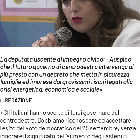
EVENTI
SPORT
Streaming
LAC TV
La deputata uscente di Impegno civico: «Auspico
LAC NETWORK
che il futuro governo di centrodestra intervenga al
più presto con un decreto che metta in sicurezza
LAC ONAIR
famiglie ed imprese dai gravissimi rischi legati alla
crisi energetica, economica e sociale»
LaC
Network
REDAZIONE
LACPLAY.IT
«Gli italiani hanno scelto di farsi governare dal
centrodestra. Dobbiamo riconoscere ed accettare
LACTV.IT
l’esito del voto democratico del 25 settembre, senza
LACONAIR.IT
ignorare il significato dell’aumento degli astenuti