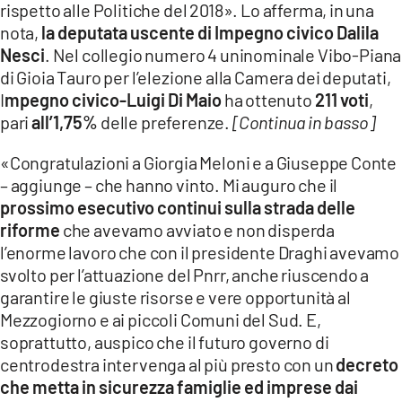
rispetto alle Politiche del 2018». Lo afferma, in una
LACITYMAG.IT
nota,
la deputata uscente di Impegno civico Dalila
Nesci
. Nel collegio numero 4 uninominale Vibo-Piana
ILREGGINO.IT
di Gioia Tauro per l’elezione alla Camera dei deputati,
I
mpegno civico-Luigi Di Maio
ha ottenuto
211 voti
,
COSENZACHANNEL.IT
pari
all’1,75%
delle preferenze.
[Continua in basso]
ILVIBONESE.IT
«Congratulazioni a Giorgia Meloni e a Giuseppe Conte
CATANZAROCHANNEL.IT
– aggiunge – che hanno vinto. Mi auguro che il
prossimo esecutivo continui sulla strada delle
LACAPITALENEWS.IT
riforme
che avevamo avviato e non disperda
l’enorme lavoro che con il presidente Draghi avevamo
App
svolto per l’attuazione del Pnrr, anche riuscendo a
garantire le giuste risorse e vere opportunità al
ANDROID
Mezzogiorno e ai piccoli Comuni del Sud. E,
APPLE
soprattutto, auspico che il futuro governo di
centrodestra intervenga al più presto con un
decreto
che metta in sicurezza famiglie ed imprese dai