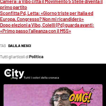
Camera: a Vibo città il Movimento 5 Stelle diventa il
primo partito
Sconfitta Pd, Letta: «Giorno triste per Italia ed
Europa. Congresso? Non mi ricandiderò»
Dopo elezioni a Vibo, Colelli (Pd) guarda avanti:
«Primo passo l’alleanza con il M5S»
TAG
DALILA NESCI
Politica
Tutti gli articoli di