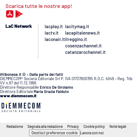
Scarica tutte le nostre app!
LaC Network
lacplay.it
lacitymag.it
lactv.it
lacapitalenews.it
laconair.it
ilreggino.it
cosenzachannel.it
catanzarochannel.it
ilVibonese.it © – Dalla parte dei fatti
DIEMMECOM® Società Editoriale Srl P. IVA 01737800795 R.O.C. 4049 – Reg. Trib
VV n.97 del 11.12.1996
Direttore Responsabile
Enrico De Girolamo
Direttore Editoriale
Maria Grazia Falduto
www.diemmecom.it
Redazione
Segnala alla redazione
Privacy
Cookie policy
Note legali
Gestisci preferenze cookie
Lavora con noi