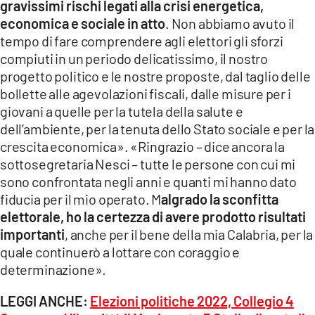
gravissimi rischi legati alla crisi energetica,
economica e sociale in atto
. Non abbiamo avuto il
tempo di fare comprendere agli elettori gli sforzi
compiuti in un periodo delicatissimo, il nostro
progetto politico e le nostre proposte, dal taglio delle
bollette alle agevolazioni fiscali, dalle misure per i
giovani a quelle per la tutela della salute e
dell’ambiente, per la tenuta dello Stato sociale e per la
crescita economica». «Ringrazio – dice ancora la
sottosegretaria Nesci – tutte le persone con cui mi
sono confrontata negli anni e quanti mi hanno dato
fiducia per il mio operato. M
algrado la sconfitta
elettorale, ho la certezza di avere prodotto risultati
importanti
, anche per il bene della mia Calabria, per la
quale continuerò a lottare con coraggio e
determinazione».
LEGGI ANCHE:
Elezioni politiche 2022, Collegio 4