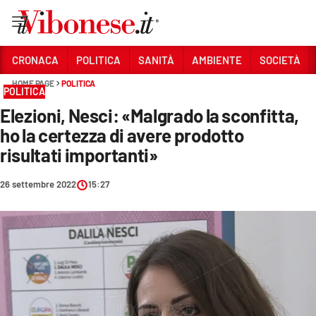
Vai
CRONACA
POLITICA
SANITÀ
AMBIENTE
SOCIETÀ
HOME PAGE
POLITICA
Sezioni
POLITICA
Elezioni, Nesci: «Malgrado la sconfitta,
CRONACA
ho la certezza di avere prodotto
POLITICA
risultati importanti»
SANITÀ
26 settembre 2022
15:27
AMBIENTE
SOCIETÀ
CULTURA
ECONOMIA E LAVORO