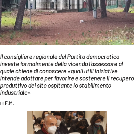
EVENTI
SPORT
Streaming
LAC TV
Il consigliere regionale del Partito democratico
LAC NETWORK
investe formalmente della vicenda l’assessore al
quale chiede di conoscere «quali utili iniziative
LAC ONAIR
intende adottare per favorire e sostenere il recupero
produttivo del sito ospitante lo stabilimento
LaC
industriale»
Network
F.M.
LACPLAY.IT
LACTV.IT
LACONAIR.IT