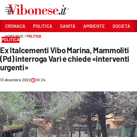
Vai
CRONACA
POLITICA
SANITÀ
AMBIENTE
SOCIETÀ
HOME PAGE
POLITICA
Sezioni
POLITICA
Ex Italcementi Vibo Marina, Mammoliti
CRONACA
(Pd) interroga Varì e chiede «interventi
POLITICA
urgenti»
SANITÀ
13 dicembre 2022
10:24
AMBIENTE
SOCIETÀ
CULTURA
ECONOMIA E LAVORO