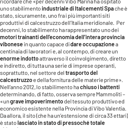
ricordare che «per decenni Vibo Marina ha ospitato
uno stabilimento
industriale di Italcementi Spa
che è
stato, sicuramente, uno fra i più importanti siti
produttivi di calcestruzzo dell’Italia meridionale. Per
decenni, lo stabilimento ha rappresentato uno dei
motori trainanti dell’economia dell’intera provincia
vibonese
in quanto capace di
dare occupazione
a
centinaia di lavoratori e, al contempo, di creare un
enorme indotto
attraverso il coinvolgimento, diretto
e indiretto, di tutta una serie di imprese operanti,
soprattutto, nel settore del
trasporto del
calcestruzzo
e della fornitura delle materie prime».
Nell’anno 2012, lo stabilimento ha
chiuso i battenti
determinando, di fatto, osserva sempre Mammoliti –
«un
grave impoverimento
del tessuto produttivo ed
economico esistente nella Provincia di Vibo Valentia.
Da allora, il sito (che ha un’estensione di circa 33 ettari)
è stato
lasciato in stato di pressoché totale