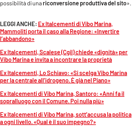
possibilità di una
riconversione produttiva del sito
».
LEGGI ANCHE:
Ex Italcementi di Vibo Marina,
Mammoliti porta il caso alla Regione: «Invertire
l’abbandono»
Ex Italcementi, Scalese (Cgil) chiede «dignità» per
Vibo Marina e invita a incontrare la proprietà
Ex Italcementi, Lo Schiavo: «Si scelga Vibo Marina
per la centrale all’idrogeno. È già nel Piano»
Ex Italcementi di Vibo Marina, Santoro: «Anni fa il
sopralluogo con il Comune. Poi nulla più»
Ex Italcementi di Vibo Marina, sott’accusa la politica
a ogni livello. «Qual è il suo impegno?»