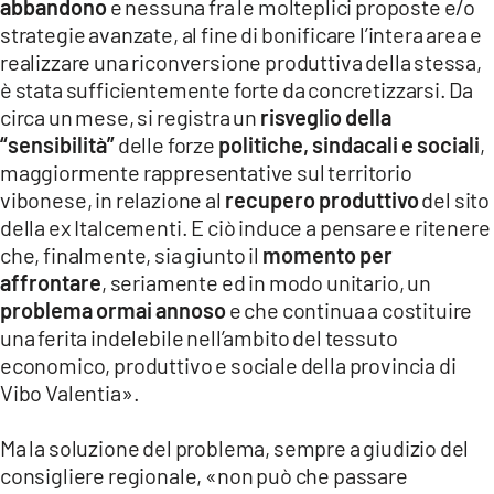
abbandono
e nessuna fra le molteplici proposte e/o
strategie avanzate, al fine di bonificare l’intera area e
realizzare una riconversione produttiva della stessa,
è stata sufficientemente forte da concretizzarsi. Da
circa un mese, si registra un
risveglio della
“sensibilità”
delle forze
politiche, sindacali e sociali
,
maggiormente rappresentative sul territorio
vibonese, in relazione al
recupero produttivo
del sito
della ex Italcementi. E ciò induce a pensare e ritenere
che, finalmente, sia giunto il
momento per
affrontare
, seriamente ed in modo unitario, un
problema ormai annoso
e che continua a costituire
una ferita indelebile nell’ambito del tessuto
economico, produttivo e sociale della provincia di
Vibo Valentia».
Ma la soluzione del problema, sempre a giudizio del
consigliere regionale, «non può che passare