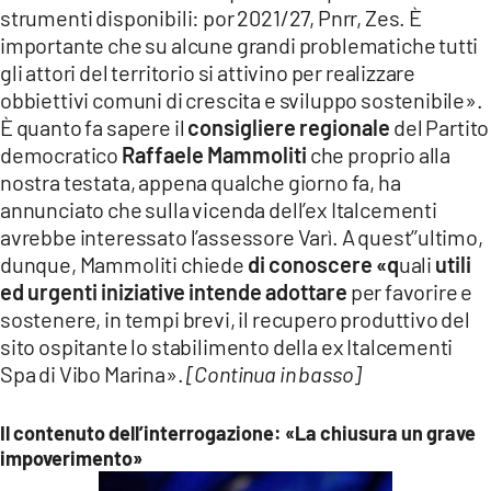
strumenti disponibili: por 2021/27, Pnrr, Zes. È
importante che su alcune grandi problematiche tutti
gli attori del territorio si attivino per realizzare
obbiettivi comuni di crescita e sviluppo sostenibile».
È quanto fa sapere il
consigliere regionale
del Partito
democratico
Raffaele Mammoliti
che proprio alla
nostra testata, appena qualche giorno fa, ha
annunciato che sulla vicenda dell’ex Italcementi
avrebbe interessato l’assessore Varì. A quest’’ultimo,
dunque, Mammoliti chiede
di conoscere «q
uali
utili
ed urgenti iniziative
intende adottare
per favorire e
sostenere, in tempi brevi, il recupero produttivo del
sito ospitante lo stabilimento della ex Italcementi
Spa di Vibo Marina».
[Continua in basso]
Il contenuto dell’interrogazione: «La chiusura un grave
impoverimento»