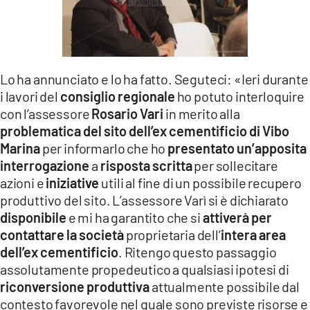
LACITYMAG.IT
ILREGGINO.IT
COSENZACHANNEL.IT
Lo ha annunciato e lo ha fatto. Seguteci: «Ieri durante
i lavori del
consiglio regionale
ho potuto interloquire
ILVIBONESE.IT
con l’assessore
Rosario Vari
in merito alla
problematica del sito dell’ex cementificio di Vibo
CATANZAROCHANNEL.IT
Marina
per informarlo che ho
presentato un’apposita
interrogazione
a
risposta scritta
per sollecitare
LACAPITALENEWS.IT
azioni e
iniziative
utili al fine di un possibile recupero
produttivo del sito. L’assessore Varì si è dichiarato
App
disponibile
e mi ha garantito che si
attiverà per
ANDROID
contattare la società
proprietaria dell’
intera area
dell’ex cementificio
. Ritengo questo passaggio
APPLE
assolutamente propedeutico a qualsiasi ipotesi di
riconversione produttiva
attualmente possibile dal
contesto favorevole nel quale sono previste risorse e