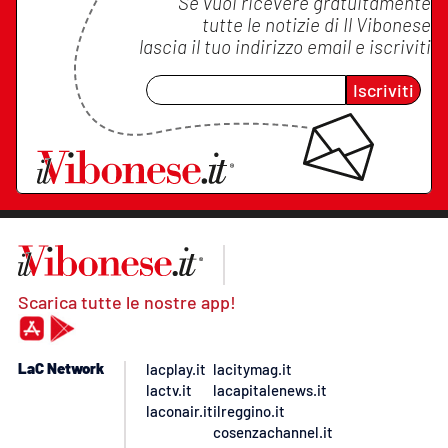
Se vuoi ricevere gratuitamente
tutte le notizie di
Il Vibonese
lascia il tuo indirizzo email e iscriviti
Iscriviti
Scarica tutte le nostre app!
LaC Network
lacplay.it
lacitymag.it
lactv.it
lacapitalenews.it
laconair.it
ilreggino.it
cosenzachannel.it