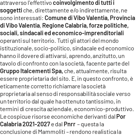
attraverso l’effettivo
coinvolgimento di tutti i
soggetti
che, direttamente e/o indirettamente, ne
sono interessati:
Comune di Vibo Valentia,
Provincia
di Vibo Valentia
,
Regione Calabria, forze politiche,
sociali, sindacali ed economico-imprenditoriali
operanti sul territorio. Tutti gli attori del mondo
istituzionale, socio-politico, sindacale ed economico
hanno il dovere di attivarsi, aprendo, anzitutto, un
tavolo di confronto con la società, facente parte del
Gruppo Italcementi Spa,
che, attualmente, risulta
essere proprietaria del sito. E, in questo confronto, è
eticamente corretto richiamare la società
proprietaria al senso di responsabilità sociale verso
un territorio dal quale ha ottenuto tantissimo, in
termini di crescita aziendale, economico-produttivo.
Le cospicue risorse economiche derivanti dal
Por
Calabria 2021-2027
e dal
Pnrr
– questa la
conclusione di Mammoliti – rendono realistica la