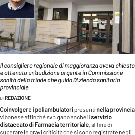
EVENTI
SPORT
Streaming
LAC TV
LAC NETWORK
Il consigliere regionale di maggioranza aveva chiesto
LAC ONAIR
e ottenuto un’audizione urgente in Commissione
sanità della triade che guida l’Azienda sanitaria
provinciale
LaC
Network
REDAZIONE
LACPLAY.IT
Coinvolgere i
poliambulatori
presenti
nella provincia
vibonese affinché svolgano anche il
servizio
LACTV.IT
distaccato di Farmacia territoriale
, al fine di
LACONAIR.IT
superare le gravi criticità che si sono registrate negli