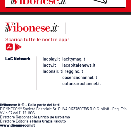
Scarica tutte le nostre app!
LaC Network
lacplay.it
lacitymag.it
lactv.it
lacapitalenews.it
laconair.it
ilreggino.it
cosenzachannel.it
catanzarochannel.it
ilVibonese.it © – Dalla parte dei fatti
DIEMMECOM® Società Editoriale Srl P. IVA 01737800795 R.O.C. 4049 – Reg. Trib
VV n.97 del 11.12.1996
Direttore Responsabile
Enrico De Girolamo
Direttore Editoriale
Maria Grazia Falduto
www.diemmecom.it