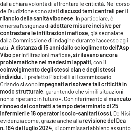
dalla chiara volontà di affrontare le criticità. Nel corso
dell’audizione sono stati
discussi temi centrali per il
rilancio della sanità vibonese
. In particolare, è
emersa l’esigenza di
adottare misure incisive per
contrastare le infiltrazioni mafiose
, già segnalate
dalla Commissione di indagine durante l’accesso agli
atti.
A distanza di 15 anni dallo scioglimento dell’Asp
Vibo
per infiltrazioni mafiose,
si rilevano ancora
problematiche nei medesimi appalti
, con il
coinvolgimento degli stessi clan e degli stessi
individui
. Il prefetto Piscitelli e il commissario
Orlando si sono
impegnati a risolvere tali criticità in
modo strutturale
, garantendo che simili situazioni
non si ripetano in futuro». Con riferimento al
mancat
rinnovo dei contratti a tempo determinato di 25
infermieri e 16 operatori socio-sanitari (oss)
, De Nisi
evidenzia come, grazie anche alla
revisione del Dca
n. 184 del luglio 2024
, «i commissari abbiano assunto