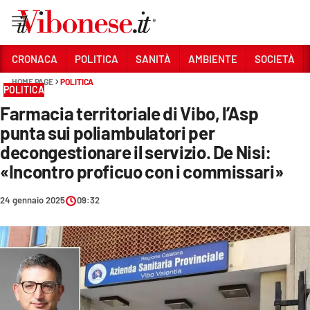
Vai
CRONACA
POLITICA
SANITÀ
AMBIENTE
SOCIETÀ
HOME PAGE
POLITICA
Sezioni
POLITICA
Farmacia territoriale di Vibo, l’Asp
CRONACA
punta sui poliambulatori per
POLITICA
decongestionare il servizio. De Nisi:
«Incontro proficuo con i commissari»
SANITÀ
AMBIENTE
24 gennaio 2025
09:32
SOCIETÀ
CULTURA
ECONOMIA E LAVORO