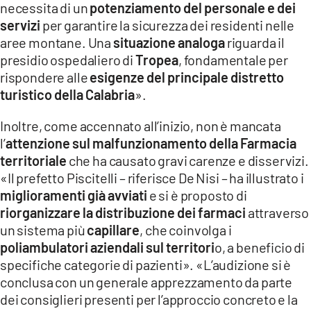
necessita di un
potenziamento del personale e dei
servizi
per garantire la sicurezza dei residenti nelle
aree montane. Una
situazione analoga
riguarda il
presidio ospedaliero di
Tropea
, fondamentale per
rispondere alle
esigenze del principale distretto
turistico della Calabria
».
Inoltre, come accennato all’inizio, non è mancata
l’
attenzione sul malfunzionamento della Farmacia
territoriale
che ha causato gravi carenze e disservizi.
«Il prefetto Piscitelli – riferisce De Nisi – ha illustrato i
miglioramenti già avviati
e si è proposto di
riorganizzare la distribuzione dei farmaci
attraverso
un sistema più
capillare
, che coinvolga i
poliambulatori aziendali sul territori
o, a beneficio di
specifiche categorie di pazienti». «L’audizione si è
conclusa con un generale apprezzamento da parte
dei consiglieri presenti per l’approccio concreto e la