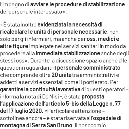
l’impegno di
avviare le procedure di stabilizzazione
del personale interessato».
«È stata inoltre
evidenziata la necessità di
ricalcolare le unità di personale necessarie
, non
solo per gli infermieri, ma anche per
oss, medici e
altre figure
impiegate nei servizi sanitari in modo da
procedere alla
immediata stabilizzazione
anche degli
stessi oss». Durante la discussione spazio anche alle
questioni ruguardanti il
personale somministrato
,
che comprende oltre
20 unità
tra amministrativi e
addetti a servizi essenziali come il portierato. Per
garantire la continuità lavorativa
di questi operatori –
informa la nota di De Nisi -, è stata
proposta
l’applicazione dell’articolo 5-bis della Legge n. 77
del 17 luglio 2020
. «Particolare attenzione –
sottolinea ancora – è stata riservata all’
ospedale di
montagna di Serra San Bruno
. Il nosocomio