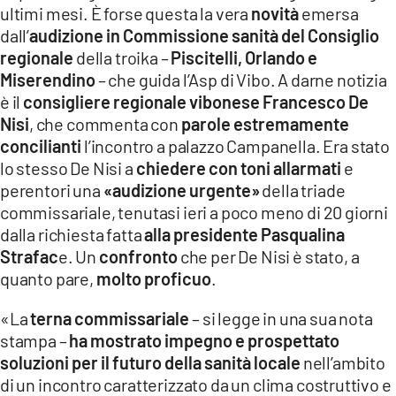
ultimi mesi. È forse questa la vera
novità
emersa
LACITYMAG.IT
dall’
audizione in Commissione sanità del Consiglio
regionale
della troika –
Piscitelli, Orlando e
ILREGGINO.IT
Miserendino
– che guida l’Asp di Vibo. A darne notizia
COSENZACHANNEL.IT
è il
consigliere regionale vibonese Francesco De
Nisi
, che commenta con
parole estremamente
ILVIBONESE.IT
concilianti
l’incontro a palazzo Campanella. Era stato
lo stesso De Nisi a
chiedere con toni allarmati
e
CATANZAROCHANNEL.IT
perentori una
«audizione urgente»
della triade
commissariale, tenutasi ieri a poco meno di 20 giorni
LACAPITALENEWS.IT
dalla richiesta fatta
alla presidente Pasqualina
Strafac
e. Un
confronto
che per De Nisi è stato, a
App
quanto pare,
molto proficuo
.
ANDROID
«La
terna commissariale
– si legge in una sua nota
APPLE
stampa –
ha mostrato impegno e prospettato
soluzioni per il futuro della sanità locale
nell’ambito
di un incontro caratterizzato da un clima costruttivo e