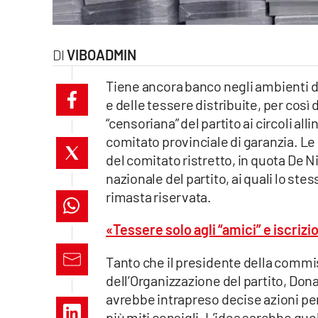
laconair.it
lacitymag.it
VIBOADMIN
Tiene ancora banco negli ambienti de
ilreggino.it
e delle tessere distribuite, per così 
cosenzachannel.it
“censoriana” del partito ai circoli al
comitato provinciale di garanzia. 
ilvibonese.it
del comitato ristretto, in quota De N
nazionale del partito, ai quali lo st
catanzarochannel.it
rimasta riservata.
lacapitalenews.it
«Tessere solo agli “amici” e iscriz
Tanto che il presidente della commis
App
dell’Organizzazione del partito, Don
Android
avrebbe intrapreso decise azioni per 
più miti consigli. L’idea sarebbe quel