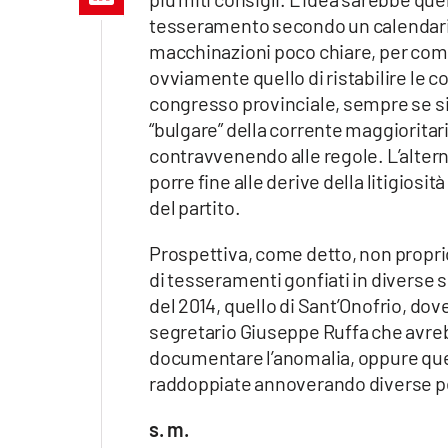
Apple
tesseramento secondo un calendario 
macchinazioni poco chiare, per come s
ovviamente quello di ristabilire le co
congresso provinciale, sempre se si r
Vai
“bulgare” della corrente maggioritari
contravvenendo alle regole. L’altern
porre fine alle derive della litigi
del partito.
Prospettiva, come detto, non propri
di tesseramenti gonfiati in diverse se
del 2014, quello di Sant’Onofrio, dove
segretario Giuseppe Ruffa che avre
documentare l’anomalia, oppure quelli
raddoppiate annoverando diverse per
s. m.