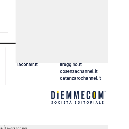
lacplay.it
lacitymag.it
lactv.it
lacapitalenews.it
laconair.it
ilreggino.it
cosenzachannel.it
catanzarochannel.it
ie
Lavora con noi