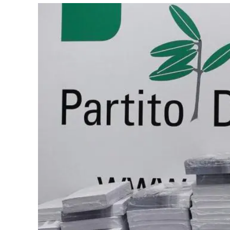
Eventi
Sport
Streaming
LaC TV
Lac Network
LaC OnAir
LaC
Network
lacplay.it
lactv.it