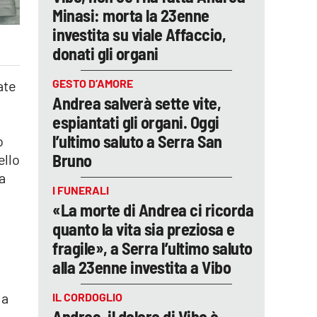
Minasi: morta la 23enne
investita su viale Affaccio,
donati gli organi
GESTO D’AMORE
ate
Andrea salverà sette vite,
espiantati gli organi. Oggi
l’ultimo saluto a Serra San
o
Bruno
ello
ra
I FUNERALI
«La morte di Andrea ci ricorda
quanto la vita sia preziosa e
fragile», a Serra l’ultimo saluto
alla 23enne investita a Vibo
 a
IL CORDOGLIO
Andrea, il dolore di Vibo è