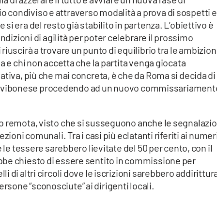
condiviso e attraverso modalità a prova di sospetti e
i era del resto già stabilito in partenza. L’obiettivo è
ndizioni di agilità per poter celebrare il prossimo
iuscirà a trovare un punto di equilibrio tra le ambizion
a e chi non accetta che la partita venga giocata
ativa, più che mai concreta, è che da Roma si decida di
osità vibonese procedendo ad un nuovo commissariament
o remota, visto che si susseguono anche le segnalazio
zioni comunali. Tra i casi più eclatanti riferiti ai numer
 le tessere sarebbero lievitate del 50 per cento, con il
bbe chiesto di essere sentito in commissione per
 di altri circoli dove le iscrizioni sarebbero addirittur
sone “sconosciute” ai dirigenti locali.