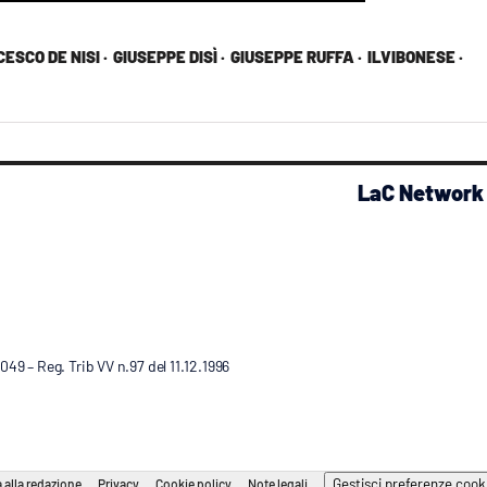
ESCO DE NISI ·
GIUSEPPE DISÌ ·
GIUSEPPE RUFFA ·
ILVIBONESE ·
LaC Network
9 – Reg. Trib VV n.97 del 11.12.1996
Gestisci preferenze cook
 alla redazione
Privacy
Cookie policy
Note legali