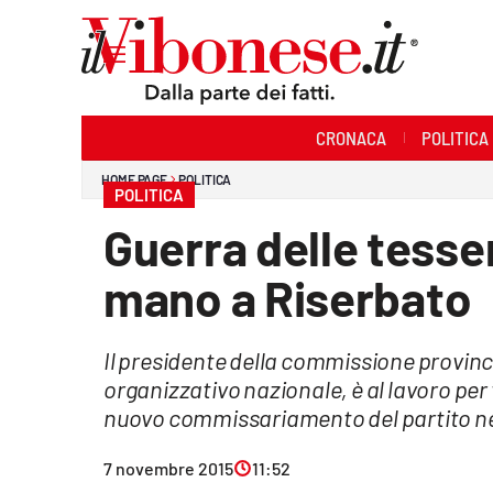
Sezioni
CRONACA
POLITICA
Cronaca
HOME PAGE
POLITICA
POLITICA
Politica
Guerra delle tesser
Sanità
mano a Riserbato
Ambiente
Il presidente della commissione provinc
Società
organizzativo nazionale, è al lavoro per
Cultura
nuovo commissariamento del partito ne
Economia e Lavoro
7 novembre 2015
11:52