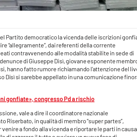
l Partito democratico la vicenda delle iscrizioni gonfi
dire “allegramente”, dai referenti della corrente
lineati contravvenendo alle modalità stabilite in sede di
Le denunce di Giuseppe Disì, giovane esponente membr
isi, hanno fatto rumore richiamando l’attenzione del liv
esso Disì si sarebbe appellato in una comunicazione fino
ioni gonfiate», congresso Pd a rischio
sione, vale a dire il coordinatore nazionale
ato Riserbato, in qualità di membro “super partes”,
venire a fondo alla vicenda e riportare le parti in causa
la di azzerare il tutto e avviare un nuova fase di