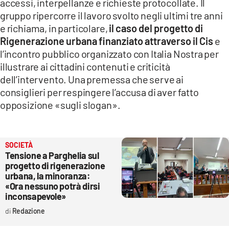
accessi, interpellanze e richieste protocollate. Il
gruppo ripercorre il lavoro svolto negli ultimi tre anni
e richiama, in particolare,
il caso del progetto di
Rigenerazione urbana finanziato attraverso il Cis
e
l’incontro pubblico organizzato con Italia Nostra per
illustrare ai cittadini contenuti e criticità
dell’intervento. Una premessa che serve ai
consiglieri per respingere l’accusa di aver fatto
opposizione «sugli slogan».
SOCIETÀ
Tensione a Parghelia sul
progetto di rigenerazione
urbana, la minoranza:
«Ora nessuno potrà dirsi
inconsapevole»
Redazione