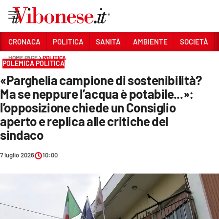
Vai
CRONACA
POLITICA
SANITÀ
AMBIENTE
SOCIETÀ
HOME PAGE
POLITICA
Sezioni
POLEMICA POLITICA
«Parghelia campione di sostenibilità?
CRONACA
Ma se neppure l’acqua è potabile...»:
POLITICA
l’opposizione chiede un Consiglio
aperto e replica alle critiche del
SANITÀ
sindaco
AMBIENTE
7 luglio 2026
10:00
SOCIETÀ
CULTURA
ECONOMIA E LAVORO