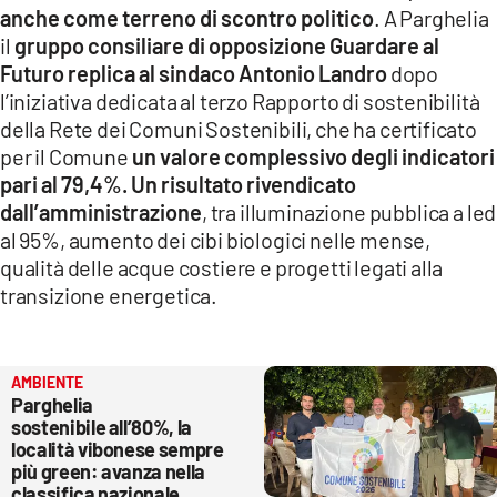
anche come terreno di scontro politico
. A Parghelia
LACITYMAG.IT
il
gruppo consiliare di opposizione Guardare al
Futuro replica al sindaco Antonio Landro
dopo
ILREGGINO.IT
l’iniziativa dedicata al terzo Rapporto di sostenibilità
COSENZACHANNEL.IT
della Rete dei Comuni Sostenibili, che ha certificato
per il Comune
un valore complessivo degli indicatori
ILVIBONESE.IT
pari al 79,4%. Un risultato rivendicato
dall’amministrazione
, tra illuminazione pubblica a led
CATANZAROCHANNEL.IT
al 95%, aumento dei cibi biologici nelle mense,
qualità delle acque costiere e progetti legati alla
LACAPITALENEWS.IT
transizione energetica.
App
ANDROID
AMBIENTE
Parghelia
APPLE
sostenibile all’80%, la
località vibonese sempre
più green: avanza nella
classifica nazionale