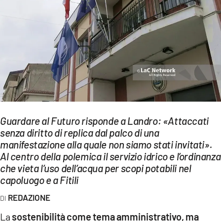
EVENTI
SPORT
Streaming
LAC TV
LAC NETWORK
LAC ONAIR
Guardare al Futuro risponde a Landro: «Attaccati
senza diritto di replica dal palco di una
manifestazione alla quale non siamo stati invitati».
LaC
Network
Al centro della polemica il servizio idrico e l’ordinanza
che vieta l’uso dell’acqua per scopi potabili nel
LACPLAY.IT
capoluogo e a Fitili
LACTV.IT
REDAZIONE
LACONAIR.IT
La
sostenibilità come tema amministrativo, ma