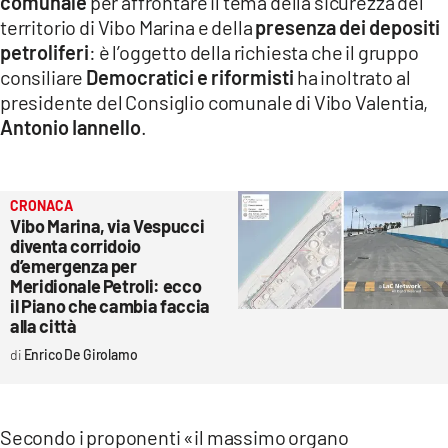
comunale
per affrontare il tema della sicurezza del
territorio di Vibo Marina e della
presenza dei depositi
LACITYMAG.IT
petroliferi
: è l’oggetto della richiesta che il gruppo
ILREGGINO.IT
consiliare
Democratici e riformisti
ha inoltrato al
presidente del Consiglio comunale di Vibo Valentia,
COSENZACHANNEL.IT
Antonio Iannello
.
ILVIBONESE.IT
CATANZAROCHANNEL.IT
CRONACA
Vibo Marina, via Vespucci
LACAPITALENEWS.IT
diventa corridoio
d’emergenza per
Meridionale Petroli: ecco
App
il Piano che cambia faccia
alla città
ANDROID
Enrico De Girolamo
APPLE
Secondo i proponenti «il massimo organo