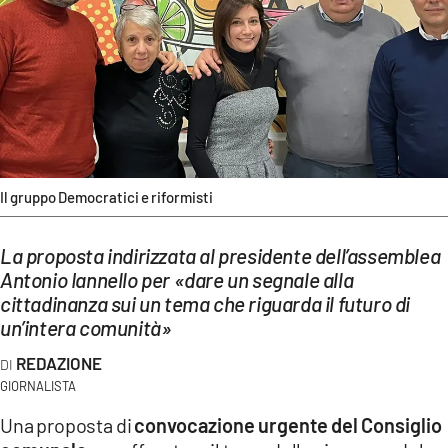
EVENTI
SPORT
Streaming
LAC TV
LAC NETWORK
Il gruppo Democratici e riformisti
LAC ONAIR
La proposta indirizzata al presidente dell’assemblea
Antonio Iannello per «dare un segnale alla
LaC
cittadinanza sui un tema che riguarda il futuro di
Network
un’intera comunità»
LACPLAY.IT
REDAZIONE
LACTV.IT
GIORNALISTA
Una proposta di
convocazione urgente del Consiglio
LACONAIR.IT