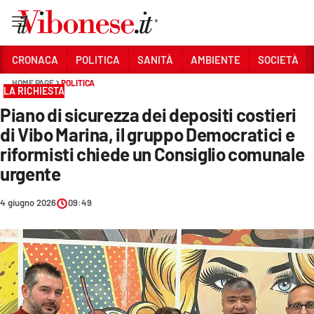
Vai
CRONACA
POLITICA
SANITÀ
AMBIENTE
SOCIETÀ
HOME PAGE
POLITICA
Sezioni
LA RICHIESTA
Piano di sicurezza dei depositi costieri
CRONACA
di Vibo Marina, il gruppo Democratici e
POLITICA
riformisti chiede un Consiglio comunale
urgente
SANITÀ
AMBIENTE
4 giugno 2026
09:49
SOCIETÀ
CULTURA
ECONOMIA E LAVORO