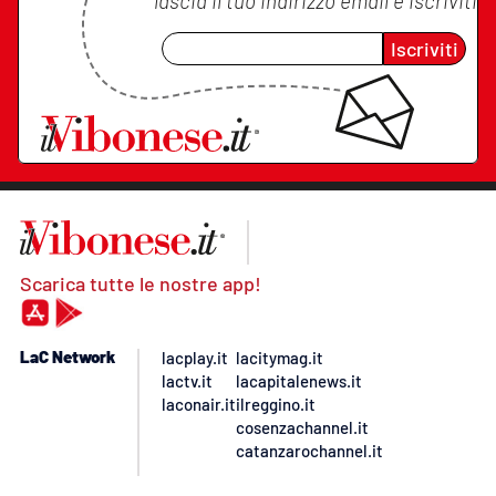
lascia il tuo indirizzo email e iscriviti
Iscriviti
Scarica tutte le nostre app!
LaC Network
lacplay.it
lacitymag.it
lactv.it
lacapitalenews.it
laconair.it
ilreggino.it
cosenzachannel.it
catanzarochannel.it