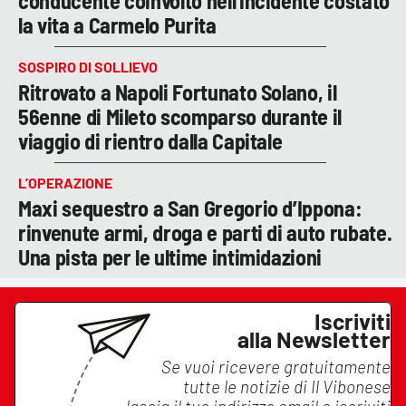
conducente coinvolto nell'incidente costato
la vita a Carmelo Purita
SOSPIRO DI SOLLIEVO
Ritrovato a Napoli Fortunato Solano, il
56enne di Mileto scomparso durante il
viaggio di rientro dalla Capitale
L’OPERAZIONE
Maxi sequestro a San Gregorio d’Ippona:
rinvenute armi, droga e parti di auto rubate.
Una pista per le ultime intimidazioni
Iscriviti
alla Newsletter
Se vuoi ricevere gratuitamente
tutte le notizie di
Il Vibonese