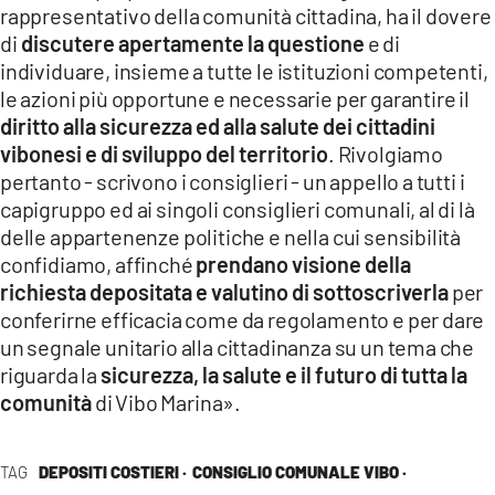
rappresentativo della comunità cittadina, ha il dovere
di
discutere apertamente la questione
e di
individuare, insieme a tutte le istituzioni competenti,
le azioni più opportune e necessarie per garantire il
diritto alla sicurezza ed alla salute dei cittadini
vibonesi e di sviluppo del territorio
. Rivolgiamo
pertanto - scrivono i consiglieri - un appello a tutti i
capigruppo ed ai singoli consiglieri comunali, al di là
delle appartenenze politiche e nella cui sensibilità
confidiamo, affinché
prendano visione della
richiesta depositata e valutino di sottoscriverla
per
conferirne efficacia come da regolamento e per dare
un segnale unitario alla cittadinanza su un tema che
riguarda la
sicurezza, la salute e il futuro di tutta la
comunità
di Vibo Marina».
TAG
DEPOSITI COSTIERI ·
CONSIGLIO COMUNALE VIBO ·