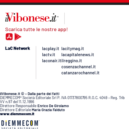
Scarica tutte le nostre app!
LaC Network
lacplay.it
lacitymag.it
lactv.it
lacapitalenews.it
laconair.it
ilreggino.it
cosenzachannel.it
catanzarochannel.it
ilVibonese.it © – Dalla parte dei fatti
DIEMMECOM® Società Editoriale Srl P. IVA 01737800795 R.O.C. 4049 – Reg. Trib
VV n.97 del 11.12.1996
Direttore Responsabile
Enrico De Girolamo
Direttore Editoriale
Maria Grazia Falduto
www.diemmecom.it