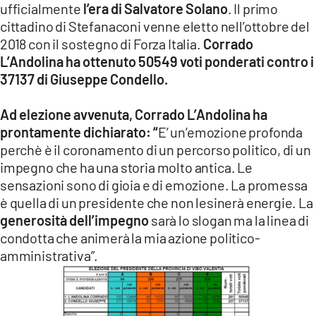
ufficialmente
l’era di Salvatore Solano
. Il primo
cittadino di Stefanaconi venne eletto nell’ottobre del
2018 con il sostegno di Forza Italia.
Corrado
L’Andolina ha ottenuto 50549 voti ponderati contro i
37137 di Giuseppe Condello.
Ad elezione avvenuta, Corrado L’Andolina ha
prontamente dichiarato: “
E’ un’emozione profonda
perchè è il coronamento di un percorso politico, di un
impegno che ha una storia molto antica. Le
sensazioni sono di gioia e di emozione. La promessa
è quella di un presidente che non lesinerà energie. La
generosità dell’impegno
sarà lo slogan ma la linea di
condotta che animerà la mia azione politico-
amministrativa”.