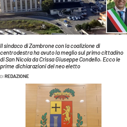
EVENTI
SPORT
Streaming
LAC TV
Il sindaco di Zambrone con la coalizione di
centrodestra ha avuto la meglio sul primo cittadino
LAC NETWORK
di San Nicola da Crissa Giuseppe Condello. Ecco le
prime dichiarazioni del neo eletto
LAC ONAIR
REDAZIONE
LaC
Network
LACPLAY.IT
LACTV.IT
LACONAIR.IT