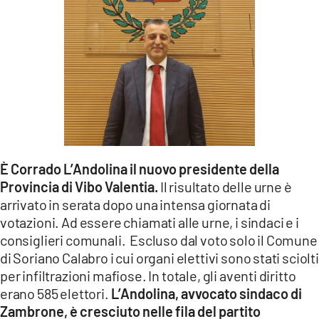
LACITYMAG.IT
ILREGGINO.IT
COSENZACHANNEL.IT
ILVIBONESE.IT
CATANZAROCHANNEL.IT
È Corrado L’Andolina il nuovo presidente della
LACAPITALENEWS.IT
Provincia di Vibo Valentia.
Il risultato delle urne è
arrivato in serata dopo una intensa giornata di
App
votazioni. Ad essere chiamati alle urne, i sindaci e i
ANDROID
consiglieri comunali. Escluso dal voto solo il Comune
di Soriano Calabro i cui organi elettivi sono stati sciolti
APPLE
per infiltrazioni mafiose. In totale, gli aventi diritto
erano 585 elettori.
L’Andolina, avvocato sindaco di
Zambrone, è cresciuto nelle fila del partito