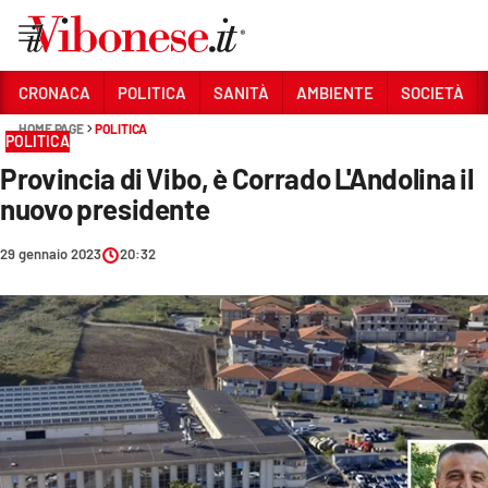
Vai
CRONACA
POLITICA
SANITÀ
AMBIENTE
SOCIETÀ
HOME PAGE
POLITICA
Sezioni
POLITICA
Provincia di Vibo, è Corrado L'Andolina il
CRONACA
nuovo presidente
POLITICA
29 gennaio 2023
20:32
SANITÀ
AMBIENTE
SOCIETÀ
CULTURA
ECONOMIA E LAVORO