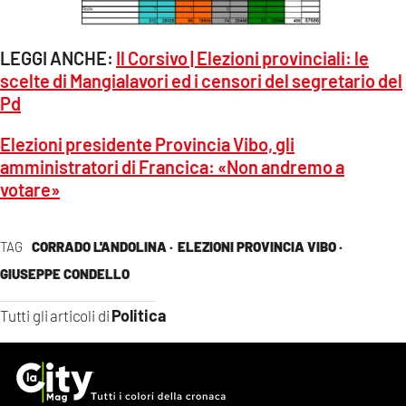
LEGGI ANCHE:
Il Corsivo | Elezioni provinciali: le
scelte di Mangialavori ed i censori del segretario del
Pd
Elezioni presidente Provincia Vibo, gli
amministratori di Francica: «Non andremo a
votare»
TAG
CORRADO L'ANDOLINA ·
ELEZIONI PROVINCIA VIBO ·
GIUSEPPE CONDELLO
Politica
Tutti gli articoli di