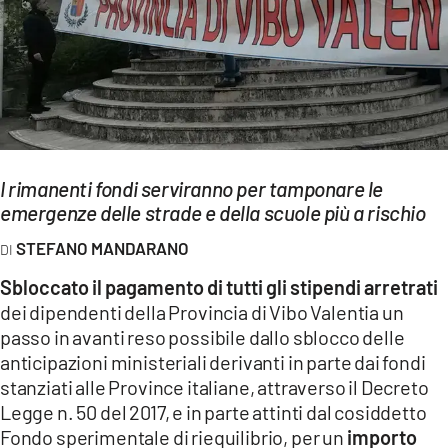
EVENTI
SPORT
Streaming
LAC TV
I rimanenti fondi serviranno per tamponare le
LAC NETWORK
emergenze delle strade e della scuole più a rischio
LAC ONAIR
STEFANO MANDARANO
Sbloccato il pagamento di tutti gli stipendi arretrati
LaC
dei dipendenti della Provincia di Vibo Valentia un
Network
passo in avanti reso possibile dallo sblocco delle
LACPLAY.IT
anticipazioni ministeriali derivanti in parte dai fondi
stanziati alle Province italiane, attraverso il Decreto
LACTV.IT
Legge n. 50 del 2017, e in parte attinti dal cosiddetto
LACONAIR.IT
Fondo sperimentale di riequilibrio, per un
importo