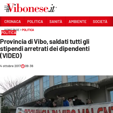
Vai
CRONACA
POLITICA
SANITÀ
AMBIENTE
SOCIETÀ
HOME PAGE
POLITICA
Sezioni
POLITICA
Provincia di Vibo, saldati tutti gli
CRONACA
stipendi arretrati dei dipendenti
POLITICA
(VIDEO)
SANITÀ
4 ottobre 2017
09:36
AMBIENTE
SOCIETÀ
CULTURA
ECONOMIA E LAVORO