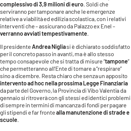
complessivo di 3,9 milioni di euro
. Soldi che
LACITYMAG.IT
serviranno per tamponare anche le emergenze
relative a viabilità ed edilizia scolastica, con i relativi
ILREGGINO.IT
interventi che – assicurano da Palazzo ex Enel –
COSENZACHANNEL.IT
verranno avviati tempestivamente
.
ILVIBONESE.IT
Il presidente
Andrea Niglia
si è dichiarato soddisfatto
per il concreto passo in avanti, ma è allo stesso
CATANZAROCHANNEL.IT
tempo consapevole che si tratta di misure “
tampone
”
che permetteranno all’Ente di tornare a “respirare”
LACAPITALENEWS.IT
sino a dicembre. Resta chiaro che senza un apposito
intervento ad hoc nella prossima Legge Finanziaria
App
da parte del Governo, la Provincia di Vibo Valentia da
gennaio si ritroverà con gli stessi ed identici problemi
ANDROID
di sempre in termini di mancanza di fondi per pagare
APPLE
gli stipendi e far fronte
alla manutenzione di strade e
scuole
.