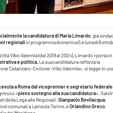
icialmente la candidatura di Maria Limardo
, già sinda
oni regionali
in programma domenica 5 e lunedì 6 otto
ittà Vibo Valentia (dal 2019 al 2024), Limardo «porta in
rativa e politica.
La sua candidatura rafforza la
zione Catanzaro–Crotone–Vibo Valentia», si legge in un
cevuta a Roma dal vicepremier e segretario federale
presso «
pieno sostegno alla sua candidatura
». Salvi
ti della Lega alle Regionali:
Gianpaolo Bevilacqua
,
zioni comunali a Lamezia Terme, e
Orlandino Greco
,
alia del Meridione.