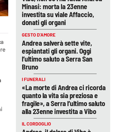
Minasi: morta la 23enne
investita su viale Affaccio,
donati gli organi
GESTO D’AMORE
ca
Andrea salverà sette vite,
bre
espiantati gli organi. Oggi
l’ultimo saluto a Serra San
Bruno
I FUNERALI
a
«La morte di Andrea ci ricorda
quanto la vita sia preziosa e
fragile», a Serra l’ultimo saluto
ni
alla 23enne investita a Vibo
IL CORDOGLIO
Andrea, il dolore di Vibo è