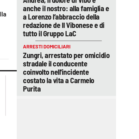
anche il nostro: alla famiglia e
lla
a Lorenzo l’abbraccio della
redazione de Il Vibonese e di
tutto il Gruppo LaC
ARRESTI DOMICILIARI
Zungri, arrestato per omicidio
stradale il conducente
coinvolto nell'incidente
lacplay.it
lacitymag.it
costato la vita a Carmelo
lactv.it
lacapitalenews.it
Purita
laconair.it
ilreggino.it
cosenzachannel.it
catanzarochannel.it