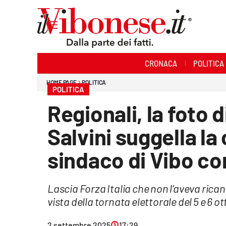
Sezioni
CRONACA
POLITICA
Cronaca
HOME PAGE
POLITICA
POLITICA
Politica
Regionali, la foto 
Sanità
Salvini suggella la
Ambiente
sindaco di Vibo co
Società
Lascia Forza Italia che non l’aveva ricand
Cultura
vista della tornata elettorale del 5 e 6 o
Economia e Lavoro
2 settembre 2025
17:29