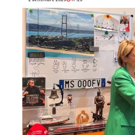
Eventi
Sport
Streaming
LaC TV
Lac Network
LaC OnAir
LaC
Network
lacplay.it
lactv.it