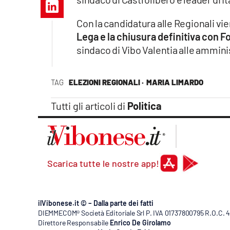
Apple
Con la candidatura alle Regionali vie
Lega
e la chiusura definitiva con Fo
sindaco di Vibo Valentia alle ammini
Vai
TAG
ELEZIONI REGIONALI ·
MARIA LIMARDO
Tutti gli articoli di
Politica
Scarica tutte le nostre app!
ilVibonese.it © – Dalla parte dei fatti
DIEMMECOM® Società Editoriale Srl P. IVA 01737800795 R.O.C. 404
Direttore Responsabile
Enrico De Girolamo