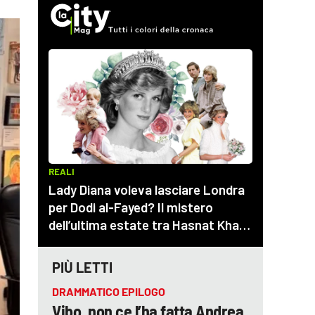
PIÙ LETTI
DRAMMATICO EPILOGO
Vibo, non ce l’ha fatta Andrea