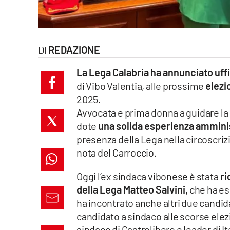
laconair.it
lacitymag.it
REDAZIONE
ilreggino.it
La Lega Calabria ha annunciato uff
di Vibo Valentia, alle prossime
elezi
cosenzachannel.it
2025.
Avvocata e prima donna a guidare la c
ilvibonese.it
dote
una solida esperienza amminist
catanzarochannel.it
presenza della Lega nella circoscri
nota del Carroccio.
lacapitalenews.it
Oggi l’ex sindaca vibonese è stata
ri
della Lega Matteo Salvini,
che ha es
App
ha incontrato anche altri due candida
Android
candidato a sindaco alle scorse ele
sindaco di Castrolibero e leader di It