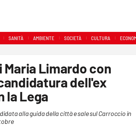
SANITÀ
AMBIENTE
SOCIETÀ
CULTURA
ECONOM
di Maria Limardo con
 candidatura dell'ex
n la Lega
idata alla guida della città e sale sul Carroccio in
ttobre