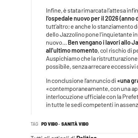
Infine, è stata rimarcata l’attesa inf
l’ospedale nuovo per il 2026 (anno 
tutt’altro; e anche lo stanziamento de
dello Jazzolino pone l’inquietante i
nuovo…
Ben vengano i lavori allo 
all’ultimo momento
, col rischio di 
Auspichiamo che la ristrutturazion
possibile, senza arrecare eccessivi 
In conclusione l’annuncio di
«una gr
«contemporaneamente, con una appos
interlocuzione ufficiale con la Prefe
in tutte le sedi competenti in assen
TAG
PD VIBO ·
SANITÀ VIBO