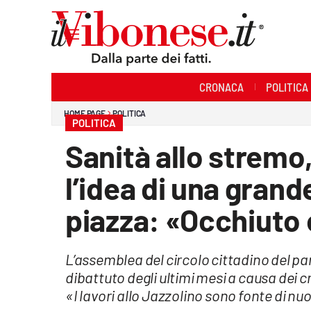
Sezioni
CRONACA
POLITICA
Cronaca
HOME PAGE
POLITICA
POLITICA
Politica
Sanità allo stremo, 
Sanità
l’idea di una gran
Ambiente
piazza: «Occhiuto 
Società
L’assemblea del circolo cittadino del par
Cultura
dibattuto degli ultimi mesi a causa dei c
Economia e Lavoro
«I lavori allo Jazzolino sono fonte di n