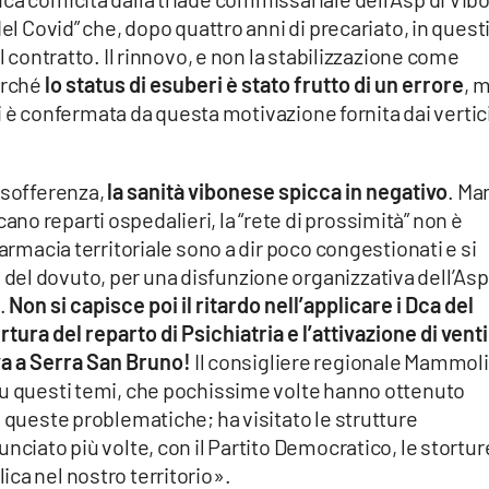
del Covid” che, dopo quattro anni di precariato, in quest
l contratto. Il rinnovo, e non la stabilizzazione come
erché
lo status di esuberi è stato frutto di un errore
, 
ali è confermata da questa motivazione fornita dai vertic
 sofferenza,
la sanità vibonese spicca in negativo
. Ma
o reparti ospedalieri, la “rete di prossimità” non è
farmacia territoriale sono a dir poco congestionati e si
el dovuto, per una disfunzione organizzativa dell’Asp
a.
Non si capisce poi il ritardo nell’applicare i Dca del
ura del reparto di Psichiatria e l’attivazione di venti
iva a Serra San Bruno!
Il consigliere regionale Mammoli
su questi temi, che pochissime volte hanno ottenuto
i queste problematiche; ha visitato le strutture
nciato più volte, con il Partito Democratico, le storture
ca nel nostro territorio».