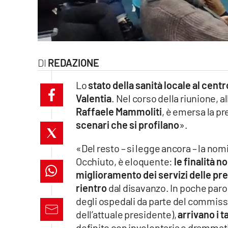
laconair.it
lacitymag.it
REDAZIONE
ilreggino.it
Lo
stato della sanità locale al cent
cosenzachannel.it
Valentia
. Nel corso della riunione, 
Raffaele Mammoliti
, è emersa la pr
ilvibonese.it
scenari che si profilano
».
catanzarochannel.it
«Del resto – si legge ancora – la no
lacapitalenews.it
Occhiuto, è eloquente:
le finalità n
miglioramento dei servizi delle pres
rientro
dal disavanzo. In poche parol
App
degli ospedali da parte del commissari
Android
dell’attuale presidente),
arrivano i t
definito con involontaria e drammati