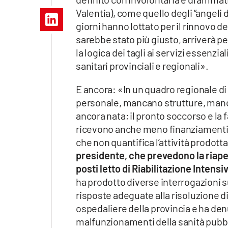
Apple
Valentia), come quello degli “angeli 
giorni hanno lottato per il rinnovo de
sarebbe stato più giusto, arriverà p
la logica dei tagli ai servizi essenzi
Vai
sanitari provinciali e regionali».
E ancora: «In un quadro regionale di
personale, mancano strutture, mancan
ancora nata; il pronto soccorso e la 
ricevono anche meno finanziamenti d
che non quantifica l’attività prodott
presidente, che prevedono la riapert
posti letto di Riabilitazione Intens
ha prodotto diverse interrogazioni 
risposte adeguate alla risoluzione d
ospedaliere della provincia e ha denu
malfunzionamenti della sanità pubbli