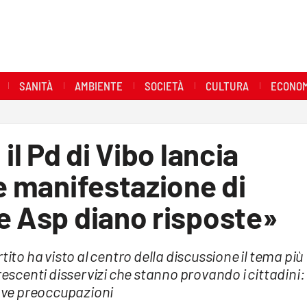
SANITÀ
AMBIENTE
SOCIETÀ
CULTURA
ECONOM
il Pd di Vibo lancia
de manifestazione di
e Asp diano risposte»
tito ha visto al centro della discussione il tema più
rescenti disservizi che stanno provando i cittadini:
uove preoccupazioni