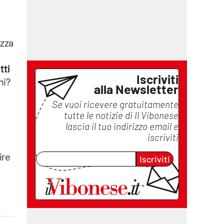
ezza
tti
Iscriviti
ni?
alla Newsletter
Se vuoi ricevere gratuitamente
tutte le notizie di
Il Vibonese
lascia il tuo indirizzo email e
iscriviti
ire
Iscriviti