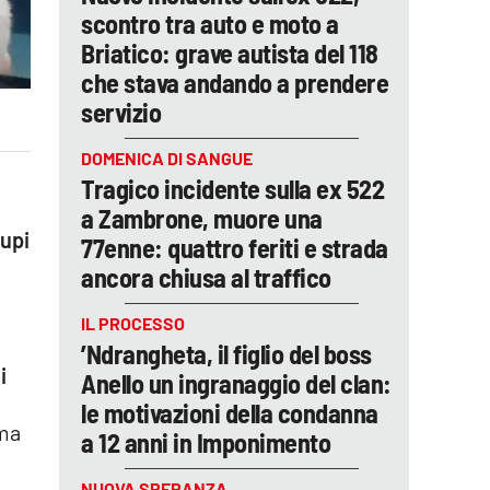
scontro tra auto e moto a
Briatico: grave autista del 118
che stava andando a prendere
servizio
DOMENICA DI SANGUE
Tragico incidente sulla ex 522
a Zambrone, muore una
upi
77enne: quattro feriti e strada
ancora chiusa al traffico
IL PROCESSO
’Ndrangheta, il figlio del boss
i
Anello un ingranaggio del clan:
le motivazioni della condanna
ima
a 12 anni in Imponimento
o
NUOVA SPERANZA