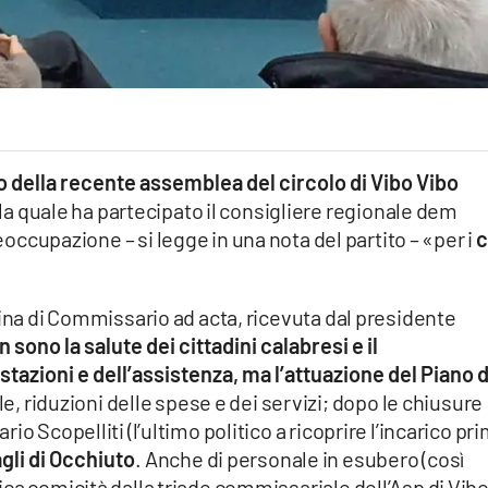
ro della recente assemblea del circolo di Vibo Vibo
alla quale ha partecipato il consigliere regionale dem
eoccupazione – si legge in una nota del partito – «per i
c
mina di Commissario ad acta, ricevuta dal presidente
on sono la salute dei cittadini calabresi e il
tazioni e dell’assistenza, ma l’attuazione del Piano d
e, riduzioni delle spese e dei servizi; dopo le chiusure
o Scopelliti (l’ultimo politico a ricoprire l’incarico pr
agli di Occhiuto
. Anche di personale in esubero (così
ca comicità dalla triade commissariale dell’Asp di Vib