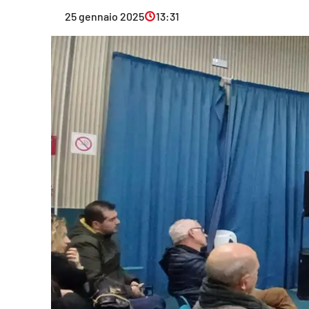
Eventi
25 gennaio 2025
13:31
Sport
Streaming
LaC TV
Lac Network
LaC OnAir
LaC
Network
lacplay.it
lactv.it