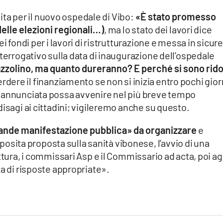
inita per il nuovo ospedale di Vibo:
«È stato promesso
delle elezioni regionali…)
, ma lo stato dei lavori dice
i fondi per i lavori di ristrutturazione e messa in sicur
nterrogativo sulla data di inaugurazione dell’ospedale
Jazzolino, ma quanto dureranno? E perché si sono rido
perdere il finanziamento se non si inizia entro pochi gior
e annunciata possa avvenire nel più breve tempo
disagi ai cittadini; vigileremo anche su questo.
ande manifestazione pubblica» da organizzare
e
ita proposta sulla sanità vibonese, l’avvio di una
ttura, i commissari Asp e il Commissario ad acta, poi ag
za di risposte appropriate».