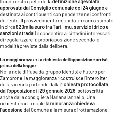
Il nodo resta quello della
definizione agevolata
approvata dal Consiglio comunale del 24 giugno
e
destinata ai contribuenti con pendenze nei confronti
dell’ente. Il provvedimento riguarda un carico stimato
in circa
620mila euro tra Tari, Imu, servizio idrico e
sanzioni stradali
e consentirà ai cittadini interessati
di regolarizzare la propria posizione secondo le
modalità previste dalla delibera.
La maggioranza: «La richiesta dell’opposizione arrivò
prima della legge»
Nella nota diffusa dal gruppo Identità e Futuro per
Zambrone, la maggioranza ricostruisce l’intero iter
della vicenda partendo dalla
richiesta protocollata
dall’opposizione il 29 gennaio 2026
, sottoscritta
anche dalla consigliera Mariana Iannello. Una
richiesta con la quale
la minoranza chiedeva
l’adesione
del Comune alla misura di rottamazione.