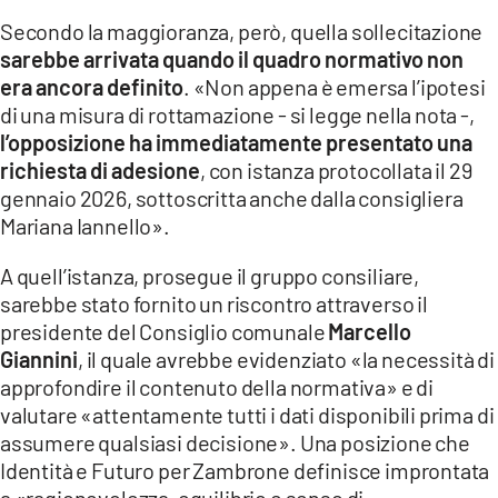
Secondo la maggioranza, però, quella sollecitazione
sarebbe arrivata quando il quadro normativo non
era ancora definito
. «Non appena è emersa l’ipotesi
di una misura di rottamazione - si legge nella nota -,
l’opposizione ha immediatamente presentato una
richiesta di adesione
, con istanza protocollata il 29
gennaio 2026, sottoscritta anche dalla consigliera
Mariana Iannello».
A quell’istanza, prosegue il gruppo consiliare,
sarebbe stato fornito un riscontro attraverso il
presidente del Consiglio comunale
Marcello
Giannini
, il quale avrebbe evidenziato «la necessità di
approfondire il contenuto della normativa» e di
valutare «attentamente tutti i dati disponibili prima di
assumere qualsiasi decisione». Una posizione che
Identità e Futuro per Zambrone definisce improntata
a «ragionevolezza, equilibrio e senso di