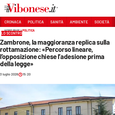
Vai
CRONACA
POLITICA
SANITÀ
AMBIENTE
SOCIETÀ
HOME PAGE
POLITICA
Sezioni
LO SCONTRO
Zambrone, la maggioranza replica sulla
CRONACA
rottamazione: «Percorso lineare,
POLITICA
l’opposizione chiese l’adesione prima
della legge»
SANITÀ
AMBIENTE
3 luglio 2026
15:20
SOCIETÀ
CULTURA
ECONOMIA E LAVORO