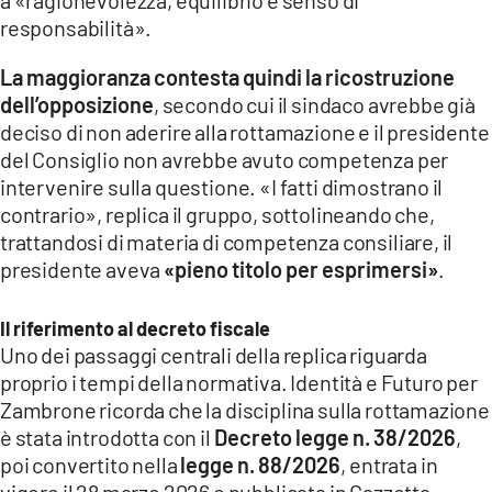
responsabilità».
La maggioranza contesta quindi la ricostruzione
dell’opposizione
, secondo cui il sindaco avrebbe già
deciso di non aderire alla rottamazione e il presidente
del Consiglio non avrebbe avuto competenza per
intervenire sulla questione. «I fatti dimostrano il
contrario», replica il gruppo, sottolineando che,
trattandosi di materia di competenza consiliare, il
presidente aveva
«pieno titolo per esprimersi»
.
Il riferimento al decreto fiscale
Uno dei passaggi centrali della replica riguarda
proprio i tempi della normativa. Identità e Futuro per
Zambrone ricorda che la disciplina sulla rottamazione
è stata introdotta con il
Decreto legge n. 38/2026
,
poi convertito nella
legge n. 88/2026
, entrata in
vigore il 28 marzo 2026 e pubblicata in Gazzetta