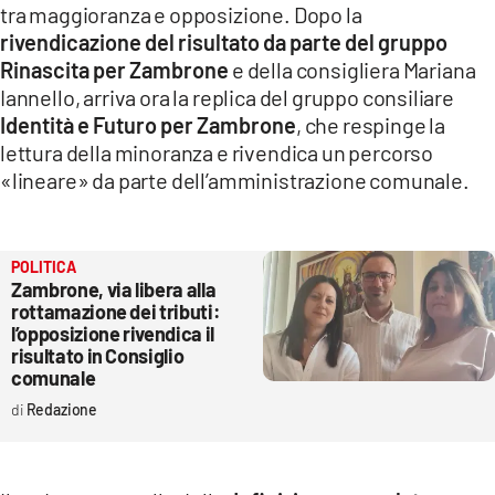
tra maggioranza e opposizione. Dopo la
LACITYMAG.IT
rivendicazione del risultato da parte del gruppo
Rinascita per Zambrone
e della consigliera Mariana
ILREGGINO.IT
Iannello, arriva ora la replica del gruppo consiliare
Identità e Futuro per Zambrone
, che respinge la
COSENZACHANNEL.IT
lettura della minoranza e rivendica un percorso
ILVIBONESE.IT
«lineare» da parte dell’amministrazione comunale.
CATANZAROCHANNEL.IT
LACAPITALENEWS.IT
POLITICA
Zambrone, via libera alla
rottamazione dei tributi:
App
l’opposizione rivendica il
risultato in Consiglio
ANDROID
comunale
Redazione
APPLE