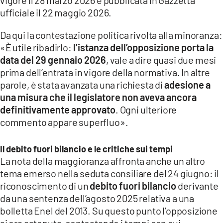
ufficiale il 22 maggio 2026.
Da qui la contestazione politica rivolta alla minoranza:
«È utile ribadirlo:
l’istanza dell’opposizione porta la
data del 29 gennaio 2026
, vale a dire quasi due mesi
prima dell’entrata in vigore della normativa. In altre
parole, è stata avanzata una richiesta di
adesione a
una misura che il legislatore non aveva ancora
definitivamente approvato
. Ogni ulteriore
commento appare superfluo».
Il debito fuori bilancio e le critiche sui tempi
La nota della maggioranza affronta anche un altro
tema emerso nella seduta consiliare del 24 giugno: il
riconoscimento di un
debito fuori bilancio
derivante
da una sentenza dell’agosto 2025 relativa a una
bolletta Enel del 2013. Su questo punto l’opposizione
si era astenuta, contestando i tempi con cui