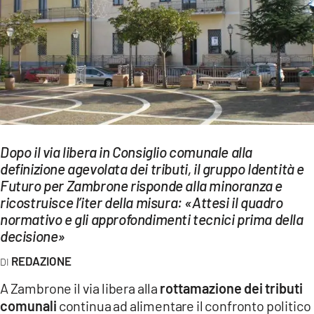
EVENTI
SPORT
Streaming
LAC TV
LAC NETWORK
Dopo il via libera in Consiglio comunale alla
LAC ONAIR
definizione agevolata dei tributi, il gruppo Identità e
Futuro per Zambrone risponde alla minoranza e
ricostruisce l’iter della misura: «Attesi il quadro
LaC
normativo e gli approfondimenti tecnici prima della
Network
decisione»
LACPLAY.IT
REDAZIONE
LACTV.IT
A Zambrone il via libera alla
rottamazione dei tributi
LACONAIR.IT
comunali
continua ad alimentare il confronto politico